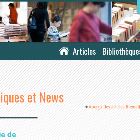
Articles
Bibliothèque
tiques et News
Aperçu des articles thémat
ie de