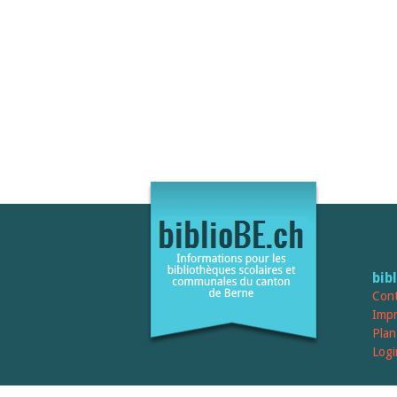
bib
Cont
Imp
Plan
Logi