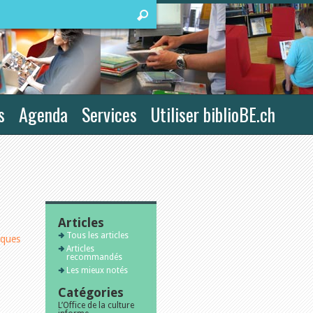
s
Agenda
Services
Utiliser biblioBE.ch
Articles
Tous les articles
iques
Articles
recommandés
Les mieux notés
Catégories
L’Office de la culture