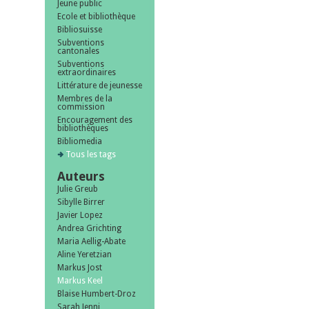
Jeune public
Ecole et bibliothèque
Bibliosuisse
Subventions
cantonales
Subventions
extraordinaires
Littérature de jeunesse
Membres de la
commission
Encouragement des
bibliothèques
Bibliomedia
Tous les tags
Auteurs
Julie Greub
Sibylle Birrer
Javier Lopez
Andrea Grichting
Maria Aellig-Abate
Aline Yeretzian
Markus Jost
Markus Keel
Blaise Humbert-Droz
Sarah Jenni