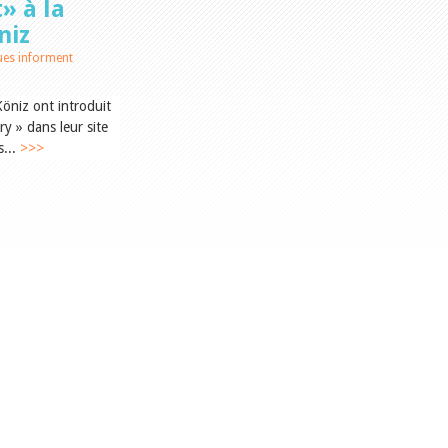
» à la
niz
ues informent
öniz ont introduit
y » dans leur site
s...
>>>