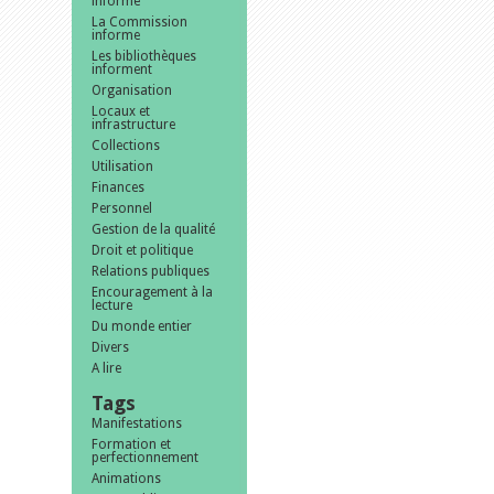
informe
La Commission
informe
Les bibliothèques
informent
Organisation
Locaux et
infrastructure
Collections
Utilisation
Finances
Personnel
Gestion de la qualité
Droit et politique
Relations publiques
Encouragement à la
lecture
Du monde entier
Divers
A lire
Tags
Manifestations
Formation et
perfectionnement
Animations