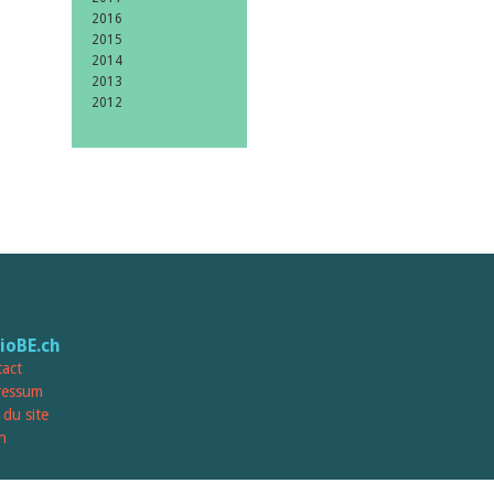
2016
2015
2014
2013
2012
lioBE.ch
act
ressum
 du site
n