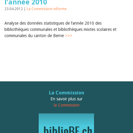
l’année 2010
Sibylle Birrer
Javier Lopez
23.04.2012 |
La Commission informe
Andrea Grichting
Maria Aellig-Abate
Aline Yeretzian
Analyse des données statistiques de l’année 2010 des
Markus Jost
bibliothèques communales et bibliothèques mixtes scolaires et
Markus Keel
communales du canton de Berne
>>>
Blaise Humbert-Droz
Sarah Jenni
Gabriela Hammel
Brigitte Burri
Tous les auteurs
Archives
Juillet 2026
Juin 2026
Mars 2026
La Commission
Décembre 2025
En savoir plus sur
Novembre 2025
la Commission
Septembre 2025
Juillet 2025
Juin 2025
Mars 2025
Février 2025