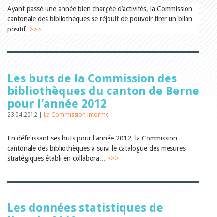
Relations publiques
Ayant passé une année bien chargée d’activités, la Commission
Encouragement à la lecture
cantonale des bibliothèques se réjouit de pouvoir tirer un bilan
Du monde entier
Divers
positif.
>>>
A lire
Tags
Manifestations
Formation et perfectionnement
Les buts de la Commission des
Animations
bibliothèques du canton de Berne
Jeune public
pour l’année 2012
Ecole et bibliothèque
Bibliosuisse
23.04.2012 |
La Commission informe
Subventions cantonales
Subventions extraordinaires
En définissant ses buts pour l'année 2012, la Commission
Littérature de jeunesse
Membres de la commission
cantonale des bibliothèques a suivi le catalogue des mesures
Encouragement des
stratégiques établi en collabora...
>>>
bibliothèques
Bibliomedia
Tous les tags
Auteurs
Les données statistiques de
Julie Greub