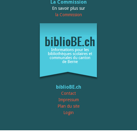
Relations publiques
La Commission
Encouragement à la lecture
En savoir plus sur
Du monde entier
la Commission
Divers
A lire
Tags
Manifestations
Formation et perfectionnement
Animations
Jeune public
Ecole et bibliothèque
Bibliosuisse
Subventions cantonales
Subventions extraordinaires
biblioBE.ch
Littérature de jeunesse
Membres de la commission
Contact
Encouragement des
Impressum
bibliothèques
Plan du site
Bibliomedia
Login
Tous les tags
Auteurs
Julie Greub