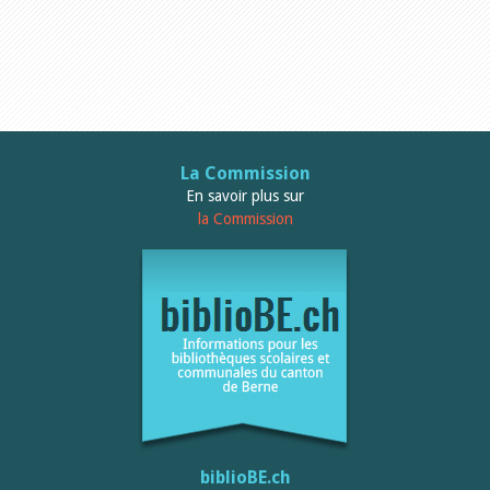
Relations publiques
Encouragement à la lecture
Du monde entier
Divers
A lire
Tags
Manifestations
Formation et perfectionnement
La Commission
Animations
En savoir plus sur
Jeune public
la Commission
Ecole et bibliothèque
Bibliosuisse
Subventions cantonales
Subventions extraordinaires
Littérature de jeunesse
Membres de la commission
Encouragement des
bibliothèques
Bibliomedia
Tous les tags
Auteurs
Julie Greub
biblioBE.ch