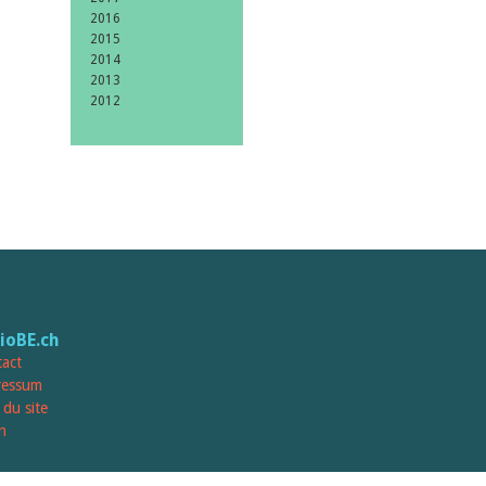
2016
2015
2014
2013
2012
lioBE.ch
act
ressum
 du site
n