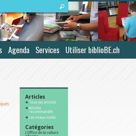
s
Agenda
Services
Utiliser biblioBE.ch
Articles
Tous les articles
iques
Articles
recommandés
Les mieux notés
Catégories
L’Office de la culture