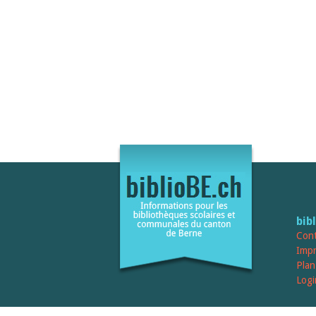
bib
Cont
Imp
Plan
Logi