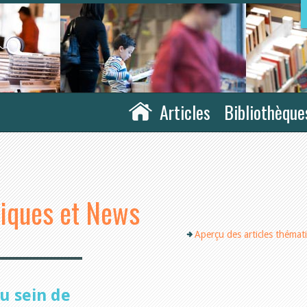
Articles
Bibliothèque
tiques et News
Aperçu des articles thémat
u sein de