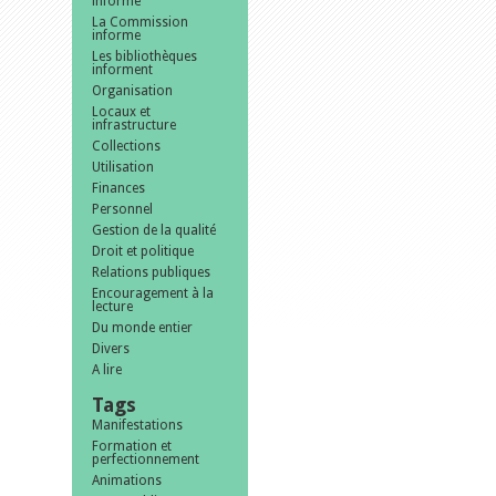
informe
La Commission
informe
Les bibliothèques
informent
Organisation
Locaux et
infrastructure
Collections
Utilisation
Finances
Personnel
Gestion de la qualité
Droit et politique
Relations publiques
Encouragement à la
lecture
Du monde entier
Divers
A lire
Tags
Manifestations
Formation et
perfectionnement
Animations