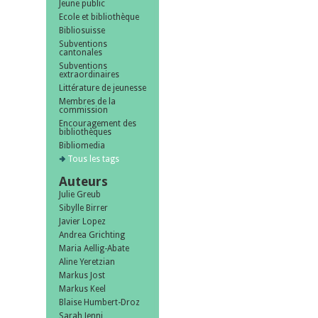
Jeune public
Ecole et bibliothèque
Bibliosuisse
Subventions
cantonales
Subventions
extraordinaires
Littérature de jeunesse
Membres de la
commission
Encouragement des
bibliothèques
Bibliomedia
Tous les tags
Auteurs
Julie Greub
Sibylle Birrer
Javier Lopez
Andrea Grichting
Maria Aellig-Abate
Aline Yeretzian
Markus Jost
Markus Keel
Blaise Humbert-Droz
Sarah Jenni