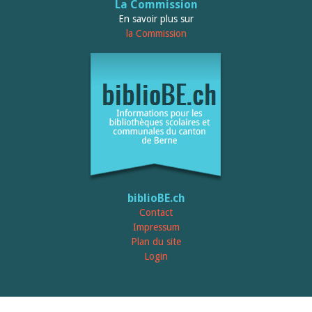
Relations publiques
La Commission
Encouragement à la lecture
En savoir plus sur
Du monde entier
la Commission
Divers
A lire
Tags
Manifestations
Formation et perfectionnement
Animations
Jeune public
Ecole et bibliothèque
Bibliosuisse
Subventions cantonales
Subventions extraordinaires
biblioBE.ch
Littérature de jeunesse
Membres de la commission
Contact
Encouragement des
Impressum
bibliothèques
Plan du site
Bibliomedia
Login
Tous les tags
Auteurs
Julie Greub