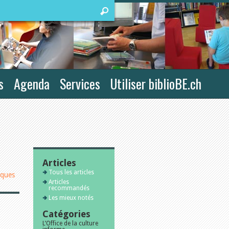
s
Agenda
Services
Utiliser biblioBE.ch
Articles
Tous les articles
iques
Articles
recommandés
Les mieux notés
Catégories
L’Office de la culture