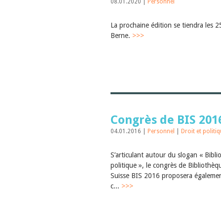
08.01.2020 |
Personnel
La prochaine édition se tiendra les 
Berne.
>>>
Congrès de BIS 201
04.01.2016 |
Personnel
|
Droit et politi
S’articulant autour du slogan « Bibl
politique », le congrès de Bibliothè
Suisse BIS 2016 proposera égaleme
c...
>>>