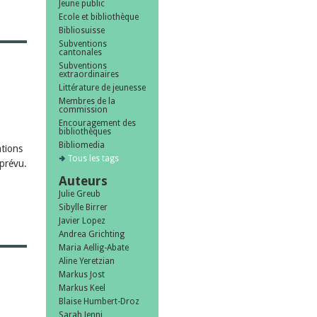
Jeune public
Ecole et bibliothèque
Bibliosuisse
Subventions
cantonales
Subventions
extraordinaires
Littérature de jeunesse
Membres de la
commission
Encouragement des
bibliothèques
Bibliomedia
ations
Tous les tags
prévu.
Auteurs
Julie Greub
Sibylle Birrer
Javier Lopez
Andrea Grichting
Maria Aellig-Abate
Aline Yeretzian
Markus Jost
Markus Keel
Blaise Humbert-Droz
Sarah Jenni