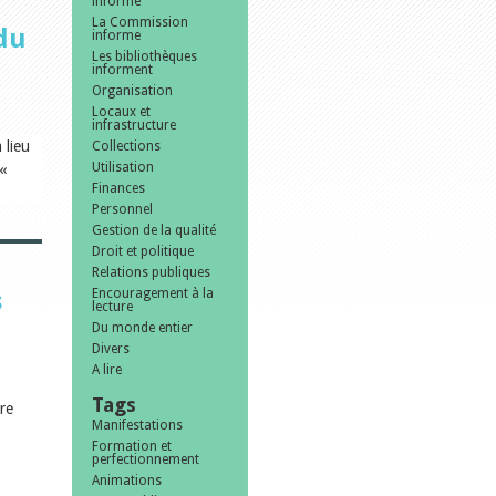
informe
La Commission
 du
informe
Les bibliothèques
informent
Organisation
Locaux et
infrastructure
 lieu
Collections
Utilisation
«
Finances
Personnel
Gestion de la qualité
Droit et politique
Relations publiques
s
Encouragement à la
lecture
Du monde entier
Divers
A lire
Tags
re
Manifestations
Formation et
perfectionnement
Animations