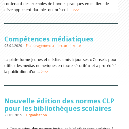
Relations publiques
contenant des exemples de bonnes pratiques en matière de
Encouragement à la lecture
développement durable, qui présent...
>>>
Du monde entier
Divers
A lire
Tags
Compétences médiatiques
Manifestations
Formation et perfectionnement
08.04.2020 |
Encouragement à la lecture
|
A lire
Animations
Jeune public
La plate-forme Jeunes et médias a mis à jour ses « Conseils pour
Ecole et bibliothèque
utiliser les médias numériques en toute sécurité » et a procédé à
Bibliosuisse
Subventions cantonales
la publication d'un...
>>>
Subventions extraordinaires
Littérature de jeunesse
Membres de la commission
Encouragement des
bibliothèques
Nouvelle édition des normes CLP
Bibliomedia
pour les bibliothèques scolaires
Tous les tags
23.01.2015 |
Organisation
Auteurs
Julie Greub