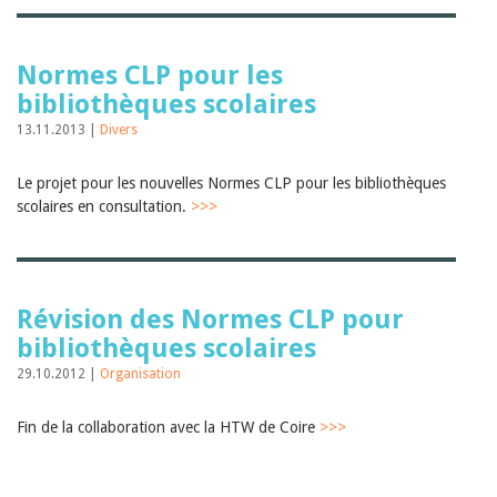
Janvier 2025
2024
2023
Normes CLP pour les
2022
2021
bibliothèques scolaires
2020
13.11.2013 |
Divers
2019
2018
2017
Le projet pour les nouvelles Normes CLP pour les bibliothèques
2016
scolaires en consultation.
>>>
2015
2014
2013
2012
Révision des Normes CLP pour
bibliothèques scolaires
29.10.2012 |
Organisation
Fin de la collaboration avec la HTW de Coire
>>>