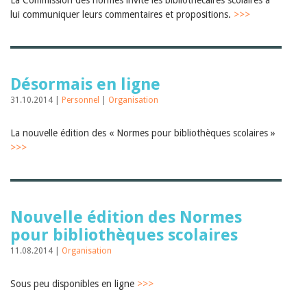
La Commission des normes invite les bibliothécaires scolaires à
Sibylle Birrer
Javier Lopez
lui communiquer leurs commentaires et propositions.
>>>
Andrea Grichting
Maria Aellig-Abate
Aline Yeretzian
Markus Jost
Markus Keel
Désormais en ligne
Blaise Humbert-Droz
31.10.2014 |
Personnel
|
Organisation
Sarah Jenni
Gabriela Hammel
Brigitte Burri
La nouvelle édition des « Normes pour bibliothèques scolaires »
Tous les auteurs
>>>
Archives
Juillet 2026
Juin 2026
Mars 2026
Nouvelle édition des Normes
Décembre 2025
pour bibliothèques scolaires
Novembre 2025
Septembre 2025
11.08.2014 |
Organisation
Juillet 2025
Juin 2025
Sous peu disponibles en ligne
>>>
Mars 2025
Février 2025