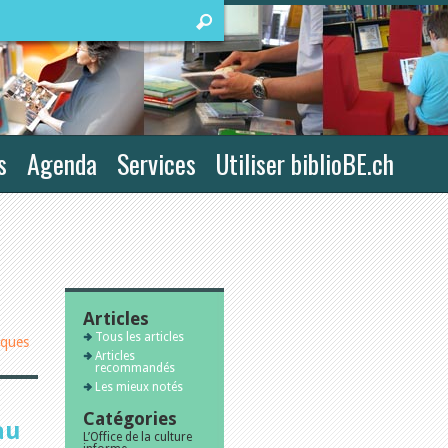
s
Agenda
Services
Utiliser biblioBE.ch
Articles
Tous les articles
iques
Articles
recommandés
Les mieux notés
Catégories
au
L’Office de la culture