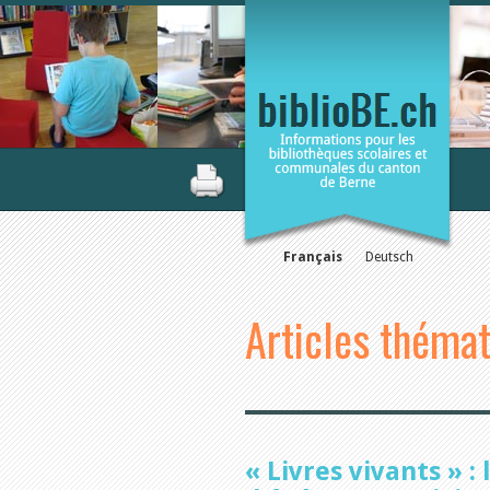
Français
Deutsch
Articles théma
« Livres vivants » :