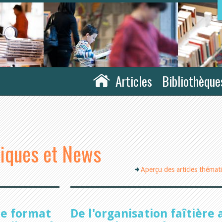
Articles
Bibliothèque
tiques et News
Aperçu des articles thémat
 le format
De l'organisation faîtière 