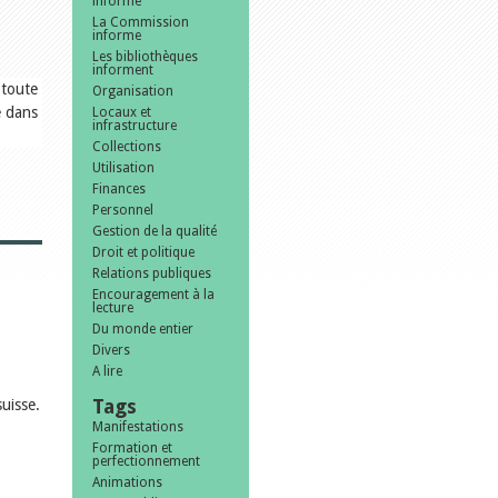
informe
La Commission
informe
Les bibliothèques
informent
 toute
Organisation
e dans
Locaux et
infrastructure
Collections
Utilisation
Finances
Personnel
Gestion de la qualité
Droit et politique
Relations publiques
Encouragement à la
lecture
Du monde entier
Divers
A lire
Tags
uisse.
Manifestations
Formation et
perfectionnement
Animations