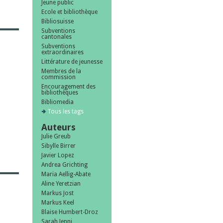
Jeune public
Ecole et bibliothèque
Bibliosuisse
Subventions
cantonales
Subventions
extraordinaires
Littérature de jeunesse
Membres de la
commission
Encouragement des
bibliothèques
Bibliomedia
Tous les tags
Auteurs
Julie Greub
Sibylle Birrer
Javier Lopez
Andrea Grichting
Maria Aellig-Abate
Aline Yeretzian
Markus Jost
Markus Keel
Blaise Humbert-Droz
Sarah Jenni