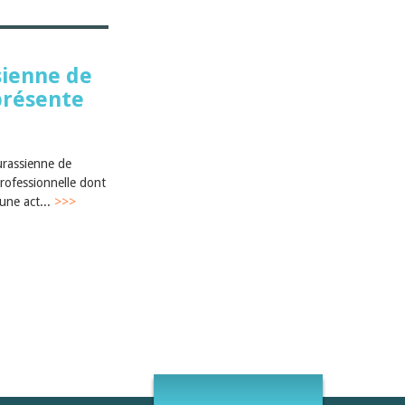
sienne de
présente
urassienne de
professionnelle dont
une act...
>>>