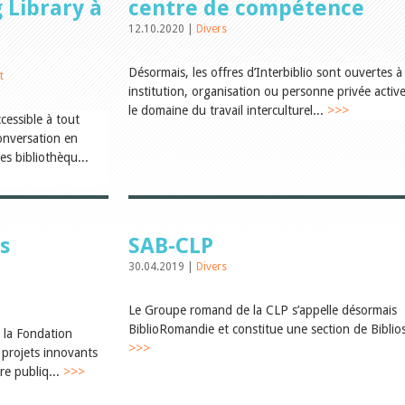
 Library à
centre de compétence
12.10.2020 |
Divers
Désormais, les offres d’Interbiblio sont ouvertes à
t
institution, organisation ou personne privée activ
le domaine du travail interculturel...
>>>
cessible à tout
onversation en
es bibliothèqu...
s
SAB-CLP
30.04.2019 |
Divers
Le Groupe romand de la CLP s’appelle désormais
BiblioRomandie et constitue une section de Biblios
 la Fondation
>>>
 projets innovants
re publiq...
>>>