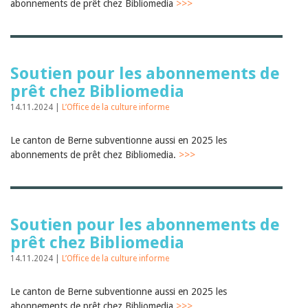
Sibylle Birrer
abonnements de prêt chez Bibliomedia
>>>
Javier Lopez
Andrea Grichting
Maria Aellig-Abate
Aline Yeretzian
Markus Jost
Soutien pour les abonnements de
Markus Keel
prêt chez Bibliomedia
Blaise Humbert-Droz
Sarah Jenni
14.11.2024 |
L’Office de la culture informe
Gabriela Hammel
Brigitte Burri
Le canton de Berne subventionne aussi en 2025 les
Tous les auteurs
abonnements de prêt chez Bibliomedia.
>>>
Archives
Juillet 2026
Juin 2026
Mars 2026
Soutien pour les abonnements de
Décembre 2025
Novembre 2025
prêt chez Bibliomedia
Septembre 2025
14.11.2024 |
L’Office de la culture informe
Juillet 2025
Juin 2025
Mars 2025
Le canton de Berne subventionne aussi en 2025 les
Février 2025
abonnements de prêt chez Bibliomedia
>>>