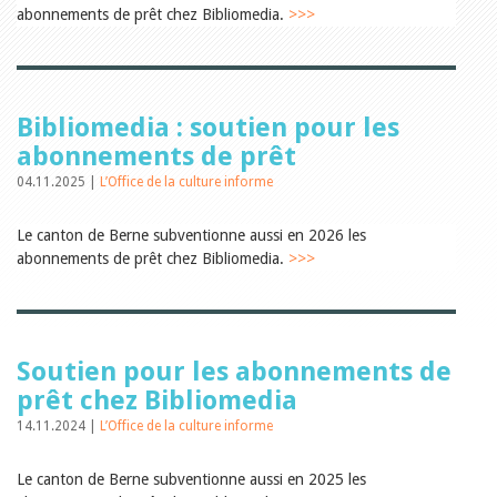
Relations publiques
abonnements de prêt chez Bibliomedia.
>>>
Encouragement à la lecture
Du monde entier
Divers
A lire
Tags
Bibliomedia : soutien pour les
Manifestations
abonnements de prêt
Formation et perfectionnement
04.11.2025 |
L’Office de la culture informe
Animations
Jeune public
Ecole et bibliothèque
Le canton de Berne subventionne aussi en 2026 les
Bibliosuisse
abonnements de prêt chez Bibliomedia.
>>>
Subventions cantonales
Subventions extraordinaires
Littérature de jeunesse
Membres de la commission
Encouragement des
Soutien pour les abonnements de
bibliothèques
prêt chez Bibliomedia
Bibliomedia
Tous les tags
14.11.2024 |
L’Office de la culture informe
Auteurs
Julie Greub
Le canton de Berne subventionne aussi en 2025 les