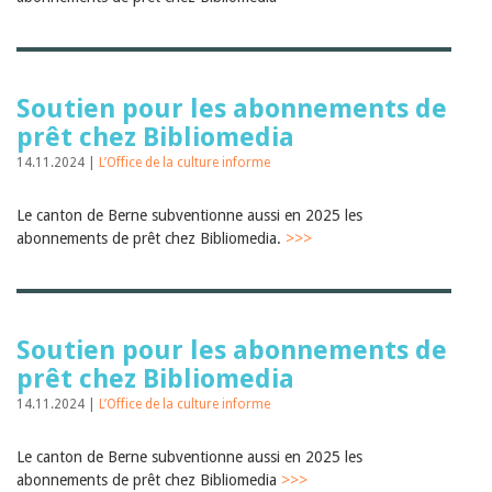
Janvier 2025
2024
2023
2022
2021
Soutien pour les abonnements de
2020
prêt chez Bibliomedia
2019
2018
14.11.2024 |
L’Office de la culture informe
2017
2016
Le canton de Berne subventionne aussi en 2025 les
2015
abonnements de prêt chez Bibliomedia.
2014
>>>
2013
2012
Soutien pour les abonnements de
prêt chez Bibliomedia
14.11.2024 |
L’Office de la culture informe
Le canton de Berne subventionne aussi en 2025 les
abonnements de prêt chez Bibliomedia
>>>