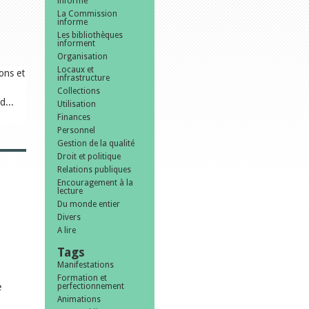
informe
La Commission
informe
Les bibliothèques
informent
Organisation
Locaux et
ons et
infrastructure
Collections
d...
Utilisation
Finances
Personnel
Gestion de la qualité
Droit et politique
Relations publiques
Encouragement à la
lecture
e
Du monde entier
Divers
A lire
Tags
Manifestations
Formation et
e
perfectionnement
Animations