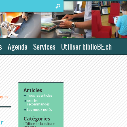
s
Agenda
Services
Utiliser biblioBE.ch
Articles
Tous les articles
iques
Articles
recommandés
Les mieux notés
Catégories
r
L’Office de la culture