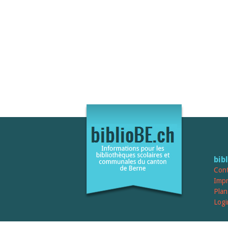
bib
Cont
Imp
Plan
Logi