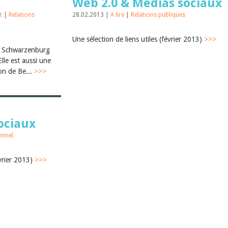
Web 2.0 & Médias sociaux
nt
|
Relations
28.02.2013 |
A lire
|
Relations publiques
Une sélection de liens utiles (février 2013)
>>>
de Schwarzenburg
lle est aussi une
on de Be...
>>>
ociaux
onnel
évrier 2013)
>>>