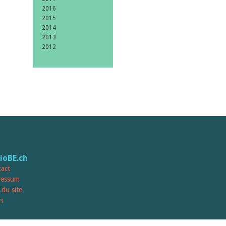
2016
2015
2014
2013
2012
lioBE.ch
act
ressum
 du site
n