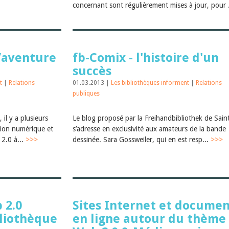
concernant sont régulièrement mises à jour, pour 
l’aventure
fb-Comix - l'histoire d'un
succès
nt
|
Relations
01.03.2013 |
Les bibliothèques informent
|
Relations
publiques
il y a plusieurs
Le blog proposé par la Freihandbibliothek de Saint
tion numérique et
s’adresse en exclusivité aux amateurs de la bande
 2.0 à...
>>>
dessinée. Sara Gossweiler, qui en est resp...
>>>
 2.0
Sites Internet et documen
bliothèque
en ligne autour du thème