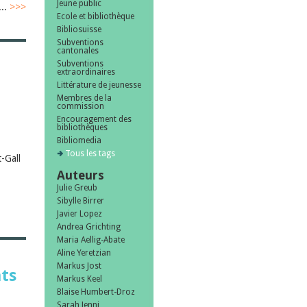
Jeune public
...
>>>
Ecole et bibliothèque
Bibliosuisse
Subventions
cantonales
Subventions
extraordinaires
Littérature de jeunesse
Membres de la
commission
Encouragement des
bibliothèques
Bibliomedia
Tous les tags
-Gall
Auteurs
Julie Greub
Sibylle Birrer
Javier Lopez
Andrea Grichting
Maria Aellig-Abate
Aline Yeretzian
Markus Jost
ts
Markus Keel
Blaise Humbert-Droz
Sarah Jenni