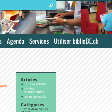
s
Agenda
Services
Utiliser biblioBE.ch
Articles
Tous les articles
iques
Articles
recommandés
Les mieux notés
Catégories
L’Office de la culture