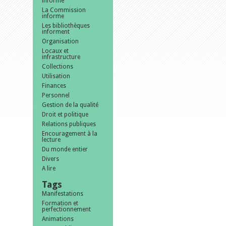
informe
La Commission
informe
Les bibliothèques
informent
Organisation
Locaux et
infrastructure
Collections
Utilisation
Finances
Personnel
Gestion de la qualité
Droit et politique
Relations publiques
Encouragement à la
lecture
Du monde entier
Divers
A lire
Tags
Manifestations
Formation et
perfectionnement
Animations