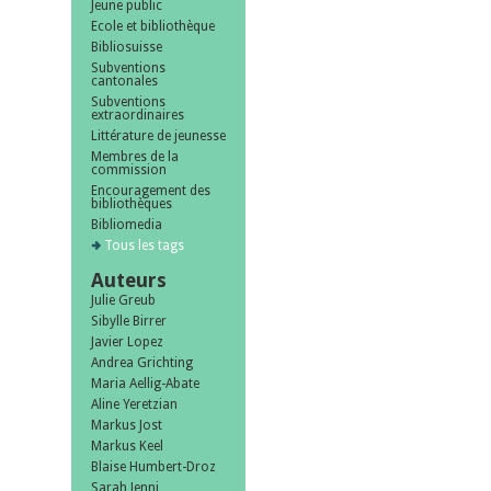
Jeune public
Ecole et bibliothèque
Bibliosuisse
Subventions
cantonales
Subventions
extraordinaires
Littérature de jeunesse
Membres de la
commission
Encouragement des
bibliothèques
Bibliomedia
Tous les tags
Auteurs
Julie Greub
Sibylle Birrer
Javier Lopez
Andrea Grichting
Maria Aellig-Abate
Aline Yeretzian
Markus Jost
Markus Keel
Blaise Humbert-Droz
Sarah Jenni