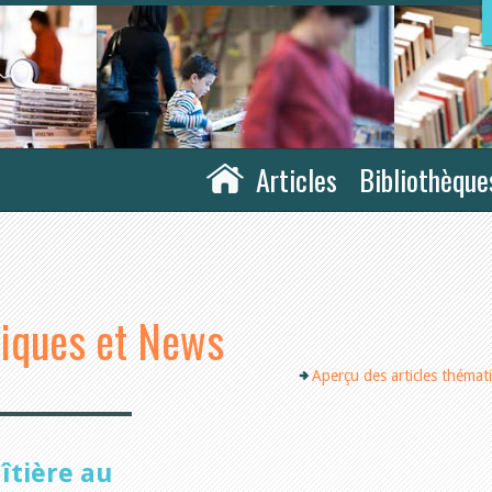
Articles
Bibliothèque
tiques et News
Aperçu des articles thémat
aîtière au