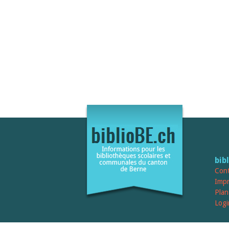
bib
Cont
Imp
Plan
Logi