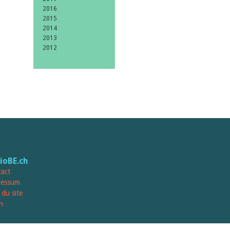
2016
2015
2014
2013
2012
lioBE.ch
act
ressum
 du site
n