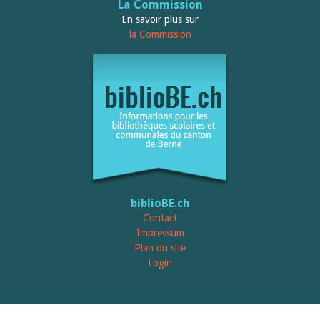
Relations publiques
La Commission
Encouragement à la lecture
En savoir plus sur
Du monde entier
la Commission
Divers
A lire
Tags
Manifestations
Formation et perfectionnement
Animations
Jeune public
Ecole et bibliothèque
Bibliosuisse
Subventions cantonales
Subventions extraordinaires
biblioBE.ch
Littérature de jeunesse
Membres de la commission
Contact
Encouragement des
Impressum
bibliothèques
Plan du site
Bibliomedia
Login
Tous les tags
Auteurs
Julie Greub