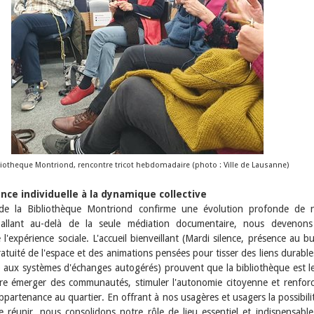
liotheque Montriond, rencontre tricot hebdomadaire (photo : Ville de Lausanne)
ence individuelle à la dynamique collective
 de la Bibliothèque Montriond confirme une évolution profonde de 
allant au-delà de la seule médiation documentaire, nous devenons
 l'expérience sociale. L'accueil bienveillant (Mardi silence, présence au b
ratuité de l'espace et des animations pensées pour tisser des liens durable
to aux systèmes d'échanges autogérés) prouvent que la bibliothèque est le
ire émerger des communautés, stimuler l'autonomie citoyenne et renforc
ppartenance au quartier. En offrant à nos usagères et usagers la possibili
e réunir, nous consolidons notre rôle de lieu essentiel et indispensable