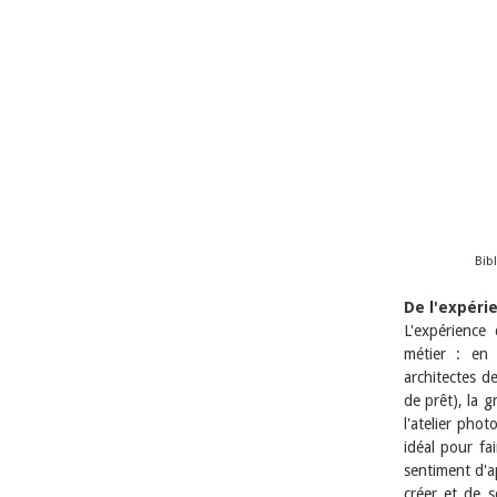
Bib
De l'expéri
L'expérience
métier : en 
architectes de
de prêt), la g
l'atelier pho
idéal pour fa
sentiment d'a
créer et de s