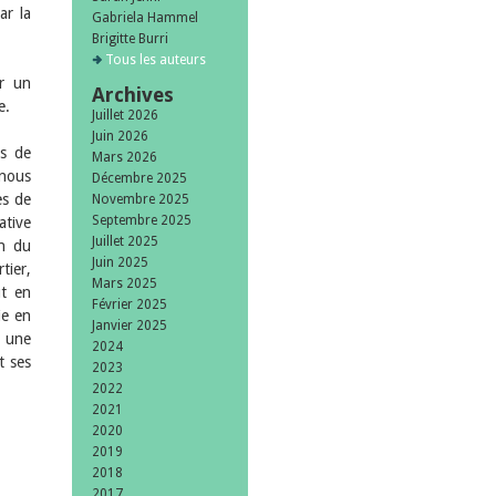
ar la
Gabriela Hammel
Brigitte Burri
Tous les auteurs
er un
Archives
e.
Juillet 2026
Juin 2026
is de
Mars 2026
-nous
Décembre 2025
es de
Novembre 2025
Septembre 2025
ative
Juillet 2025
on du
Juin 2025
tier,
Mars 2025
ut en
Février 2025
ie en
Janvier 2025
e une
2024
t ses
2023
2022
2021
2020
2019
2018
2017