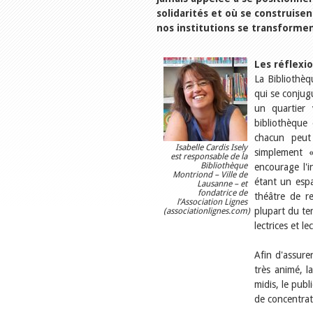
solidarités et où se construise
nos institutions se transformen
Les réflexi
La Bibliothèq
qui se conjugu
un quartier 
bibliothèque
chacun peut 
Isabelle Cardis Isely
simplement «
est responsable de la
Bibliothèque
encourage l'i
Montriond – Ville de
étant un espa
Lausanne – et
fondatrice de
théâtre de re
l’Association Lignes
plupart du tem
(associationlignes.com)
lectrices et l
Afin d'assure
très animé, l
midis, le pub
de concentrat