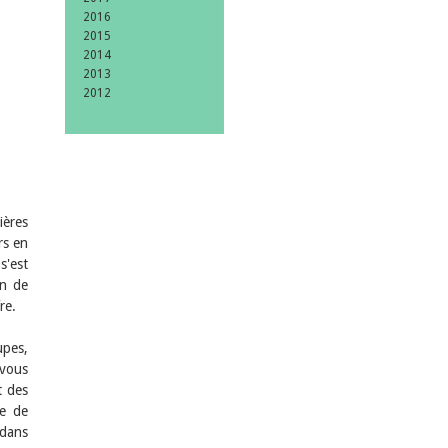
2016
2015
2014
2013
2012
ières
rs en
s'est
on de
re.
upes,
-vous
t des
le de
 dans