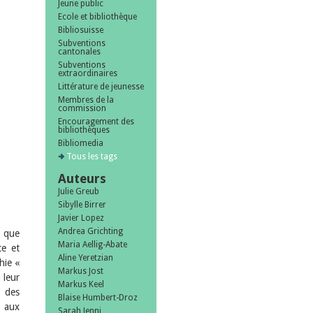
Jeune public
Ecole et bibliothèque
Bibliosuisse
Subventions
cantonales
Subventions
extraordinaires
Littérature de jeunesse
Membres de la
commission
Encouragement des
bibliothèques
Bibliomedia
Tous les tags
Auteurs
Julie Greub
Sibylle Birrer
Javier Lopez
Andrea Grichting
 que
Maria Aellig-Abate
ce et
Aline Yeretzian
hie «
Markus Jost
 leur
Markus Keel
 des
Blaise Humbert-Droz
é aux
Sarah Jenni