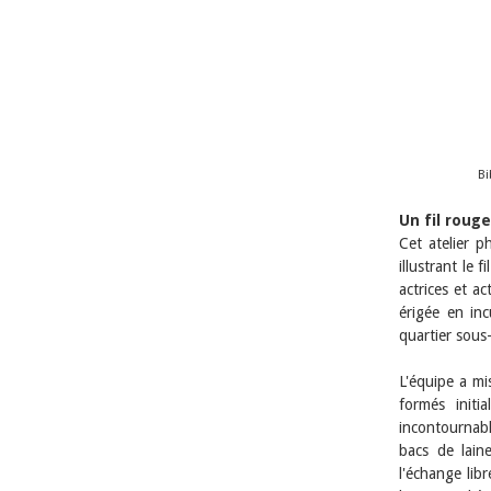
Bi
Un fil rouge
Cet atelier p
illustrant le
actrices et a
érigée en inc
quartier sous-
L'équipe a mi
formés initi
incontournabl
bacs de lain
l'échange lib