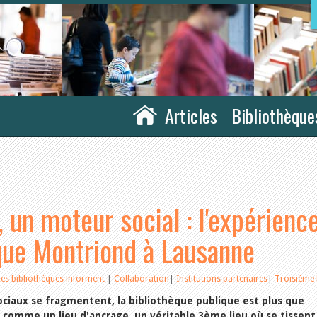
Articles
Bibliothèque
, un moteur social : l'expérienc
èque Montriond à Lausanne
Les bibliothèques informent
|
Collaboration
|
Institutions partenaires
|
Troisième 
ociaux se fragmentent, la bibliothèque publique est plus que
 comme un lieu d'ancrage, un véritable 3ème lieu où se tissent