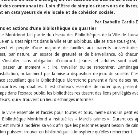
nt des communautés. Loin d'être de simples réservoirs de livres
t en catalyseurs de vie locale et de cohésion sociale.
Par Isabelle Cardis 
ons et actions d’une bibliothèque de quartier
ue Montriond fait partie du réseau des Bibliothèques de la Ville de Laus
e en 6 sites répartis dans la ville et un Bibliobus. Elle se situe sous-gare,
vert et peuplé d’une majorité de familles aux parents universitaire
 est, par nature, un espace de gratuité et de bienveillance, où chacu
s'installer sans obligation d'emprunt. Jeunes et adultes sont invi
 passer un moment » : lire, travailler ou se rencontrer. L'aménag
nstallation, notamment par la mise à disposition de jeux de société. C'e
ce accueillant que la Bibliothèque Montriond parvient à faire de ses mu
ncontres improbables. Il est d'ailleurs essentiel de noter que, présent
ps dans l’espace public, les bibliothécaires tissent des liens privilégiés ave
ecteurs, qui y trouvent un lieu d'échanges informels.
r le vivre ensemble et l'accès pour toutes et tous, même dans un petit e
a Bibliothèque Montriond a institué les « Mardis calmes ». Durant ces a
lic est invité à modérer sa voix afin que les personnes ayant besoin de cal
ion puissent trouver en bibliothèque l'atmosphère qu'elles recherchent.