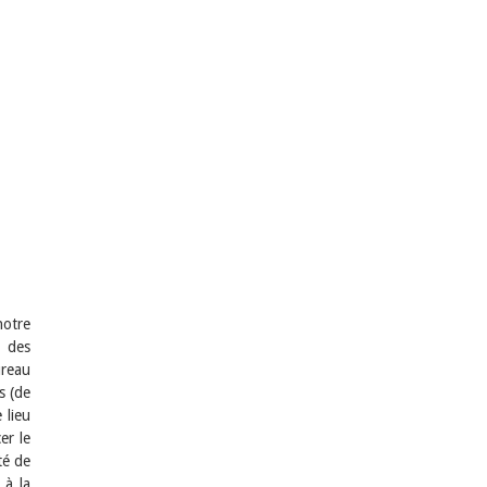
notre
 des
ureau
s (de
 lieu
er le
té de
 à la