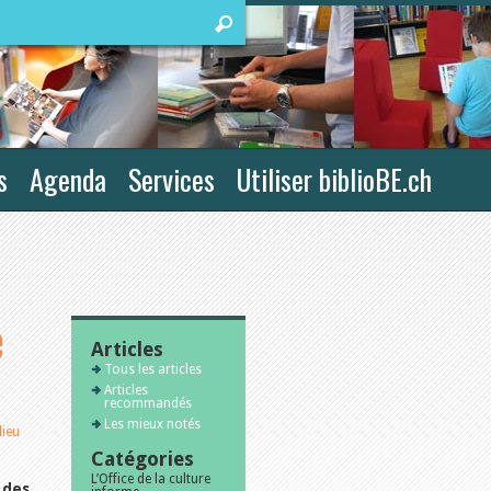
s
Agenda
Services
Utiliser biblioBE.ch
e
Articles
Tous les articles
Articles
recommandés
Les mieux notés
lieu
Catégories
L’Office de la culture
 des