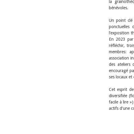
la grainothè
bénévoles.
Un point clé 
ponctuelles 
l’exposition 
En 2023 par 
réfléchir, tr
membres: ap
association i
des ateliers
encouragé par
ses locaux et
Cet esprit d
diversifiée (f
facile à lire 
actifs d'une 