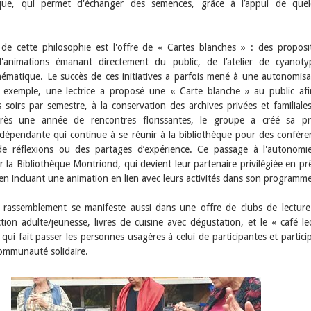
que, qui permet d'échanger des semences, grâce à l’appui de quel
de cette philosophie est l'offre de « Cartes blanches » : des proposi
d'animations émanant directement du public, de l’atelier de cyanot
thématique. Le succès de ces initiatives a parfois mené à une autonomisa
exemple, une lectrice a proposé une « Carte blanche » au public af
ois soirs par semestre, à la conservation des archives privées et familiale
rès une année de rencontres florissantes, le groupe a créé sa pr
ndépendante qui continue à se réunir à la bibliothèque pour des confére
 de réflexions ou des partages d’expérience. Ce passage à l'autonomi
 la Bibliothèque Montriond, qui devient leur partenaire privilégiée en pr
 en incluant une animation en lien avec leurs activités dans son programme
e rassemblement se manifeste aussi dans une offre de clubs de lecture
iction adulte/jeunesse, livres de cuisine avec dégustation, et le « café le
») qui fait passer les personnes usagères à celui de participantes et partici
communauté solidaire.