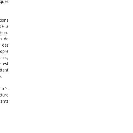
ques
tions
ype à
tion.
in de
s des
opre
nces,
e est
êtant
.
 très
cture
pants