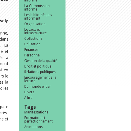
informe
,
La Commission
informe
Les bibliothèques
informent
Isely
Organisation
Locaux et
anne,
infrastructure
Collections
 dans
Utilisation
s. La
Finances
ne et
Personnel
tés à
Gestion de la qualité
ement
Droit et politique
st en
Relations publiques
rs le
Encouragement à la
lecture
es la
Du monde entier
c les
Divers
A lire
Tags
space
Manifestations
près-
Formation et
me et
perfectionnement
Animations