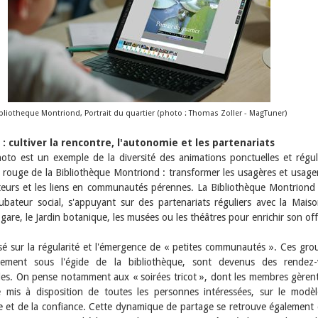
bliotheque Montriond, Portrait du quartier (photo : Thomas Zoller - MagTuner)
 : cultiver la rencontre, l'autonomie et les partenariats
hoto est un exemple de la diversité des animations ponctuelles et régul
 fil rouge de la Bibliothèque Montriond : transformer les usagères et usage
cteurs et les liens en communautés pérennes. La Bibliothèque Montriond 
ubateur social, s'appuyant sur des partenariats réguliers avec la Mais
gare, le Jardin botanique, les musées ou les théâtres pour enrichir son off
sé sur la régularité et l'émergence de « petites communautés ». Ces gro
alement sous l'égide de la bibliothèque, sont devenus des rendez
es. On pense notamment aux « soirées tricot », dont les membres gèren
e mis à disposition de toutes les personnes intéressées, sur le modè
re et de la confiance. Cette dynamique de partage se retrouve également