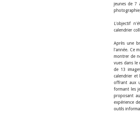
jeunes de 7 a
photographie,
L'objectif n'
calendrier co
Après une br
l'année. Ce m
montrer de no
vues dans le q
de 13 images,
calendrier et
offrant aux u
formant les j
proposant au
expérience de
outils inform