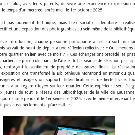
ns et plus, avec leurs parents, de vivre une expérience d’expression p
 le temps d’un mercredi après-midi, le 1er octobre 2025.
était pas purement technique, mais bien social et identitaire : réalis
llectif et une exposition des photographies au sein même de la bibliothèqu
ève introduction, chaque personne participante a tiré au sort un mo
ois servait de point de départ à une réflexion collective : « Qu'aimerions
tre quartier en lien avec ce mois ? » Ces échanges ont précédé les pris
uartier. Le point culminant de l'atelier fut la séance de sélection particip
 renforçant le sentiment de propriété de l'œuvre finale. La réalisati
 l'exposition ont transformé la Bibliothèque Montriond en miroir du quar
sagères et usagers un support d’identification et de fierté locale, to
eunes à un regard citoyen sur leur quartier. Cette expérience sera élarg
x jeunes de tout le réseau des Bibliothèques de la Ville de Lausann
 journalisme pendant le 1er semestre 2026, avec le même intervenant e
atiques aussi performants qu’accessibles.