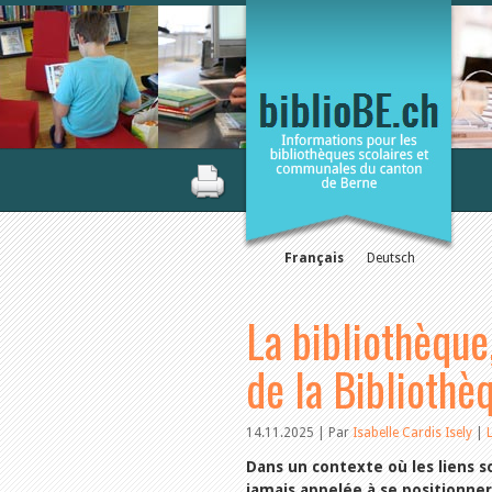
Français
Deutsch
La bibliothèque
de la Biblioth
14.11.2025 | Par
Isabelle Cardis Isely
|
Dans un contexte où les liens s
jamais appelée à se positionner