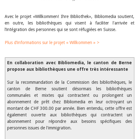
Sibylle Birrer
Javier Lopez
Andrea Grichting
Avec le projet «Willkommen! Ihre Bibliothek», Bibliomedia soutient,
Maria Aellig-Abate
en outre, les bibliothèques qui visent à faciliter l'arrivée et
Aline Yeretzian
l’intégration des personnes qui se sont réfugiées en Suisse.
Markus Jost
Markus Keel
Blaise Humbert-Droz
Plus d’informations sur le projet « Willkommen » >
Sarah Jenni
Gabriela Hammel
Brigitte Burri
En collaboration avec Bibliomedia, le canton de Berne
Tous les auteurs
propose aux bibliothèques une offre très intéressante
Archives
Sur la recommandation de la Commission des bibliothèques, le
Juillet 2026
Juin 2026
canton de Berne soutient désormais les bibliothèques
Mars 2026
communales et mixtes qui contractent ou prolongent un
Décembre 2025
abonnement de prêt chez Bibliomedia en leur octroyant un
Novembre 2025
montant de CHF 300.00 par année. Bien entendu, cette offre est
Septembre 2025
également ouverte aux bibliothèques qui contractent un
Juillet 2025
abonnement pour répondre aux besoins spécifiques des
Juin 2025
personnes issues de l'immigration.
Mars 2025
Février 2025