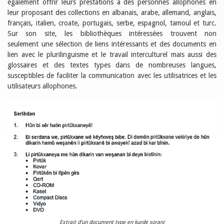
Relations publiques
également offrir leurs prestations à des personnes allophones en
Encouragement à la lecture
leur proposant des collections en albanais, arabe, allemand, anglais,
Du monde entier
français, italien, croate, portugais, serbe, espagnol, tamoul et turc.
Divers
Sur son site, les bibliothèques intéressées trouvent non
A lire
seulement une sélection de liens intéressants et des documents en
Tags
lien avec le plurilinguisme et le travail interculturel mais aussi des
glossaires et des textes types dans de nombreuses langues,
Manifestations
susceptibles de faciliter la communication avec les utilisatrices et les
Formation et perfectionnement
utilisateurs allophones.
Animations
Jeune public
Ecole et bibliothèque
Bibliosuisse
Subventions cantonales
Subventions extraordinaires
Littérature de jeunesse
Membres de la commission
Encouragement des
bibliothèques
Bibliomedia
Tous les tags
Auteurs
Julie Greub
Extrait d’un document type en kurde sorani