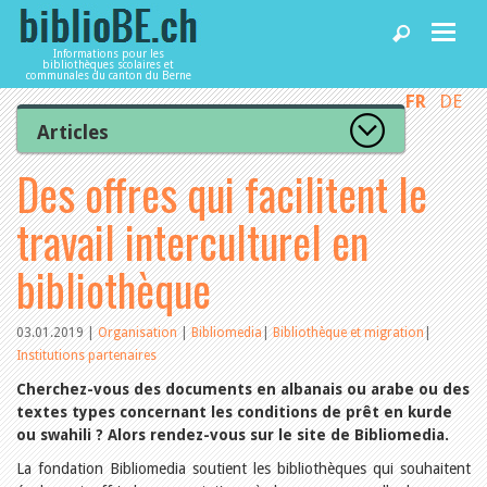
Informations pour les
bibliothèques scolaires et
communales du canton du Berne
FR
DE
Accueil
Articles
Tous les articles
Des offres qui facilitent le
Articles
Articles recommandés
Les mieux notés
travail interculturel en
Catégories
Bibliothèques
L’Office de la culture informe
bibliothèque
La Commission informe
Les bibliothèques informent
Agenda
Organisation
03.01.2019
|
Organisation
|
Bibliomedia
|
Bibliothèque et migration
|
Locaux et infrastructure
Institutions partenaires
Collections
Utilisation
Services
Cherchez-vous des documents en albanais ou arabe ou des
Finances
textes types concernant les conditions de prêt en kurde
Personnel
ou swahili ? Alors rendez-vous sur le site de Bibliomedia.
Gestion de la qualité
Utiliser biblioBE.ch
La fondation Bibliomedia soutient les bibliothèques qui souhaitent
Droit et politique