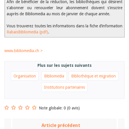
Afin de bénéficier de la réduction, les bibliothèques qui désirent
Janvier 2025
s'abonner ou renouveler leur abonnement doivent s'inscrire
2024
2023
auprès de Bibliomedia au mois de janvier de chaque année.
2022
2021
Vous trouverez toutes les informations dans la fiche d’information
2020
RabaisBibliomedia (pdf)
.
2019
2018
2017
www.bibliomedia.ch >
2016
2015
2014
Plus sur les sujets suivants
2013
2012
Organisation
Bibliomedia
Bibliothèque et migration
Institutions partenaires
Note globale: 0 (0 avis)
Article précédent