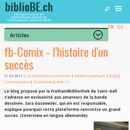
Informations pour les
bibliothèques scolaires et
communales du canton du Berne
FR
DE
Accueil
Articles
Tous les articles
fb-Comix - l'histoire d'un
Articles
Articles recommandés
Les mieux notés
succès
Catégories
Bibliothèques
L’Office de la culture informe
La Commission informe
01.03.2013
|
Les bibliothèques informent
|
Relations publiques
|
Blogs
|
Les bibliothèques informent
Communication
|
Social Media
|
Web 2.0
Agenda
Organisation
Le blog proposé par la Freihandbibliothek de Saint-Gall
Locaux et infrastructure
s’adresse en exclusivité aux amateurs de la bande
Collections
Utilisation
dessinée. Sara Gossweiler, qui en est responsable,
Services
Finances
explique pourquoi cette plateforme rencontre un grand
Personnel
succès. (Interview en langue allemande)
Gestion de la qualité
Utiliser biblioBE.ch
Droit et politique