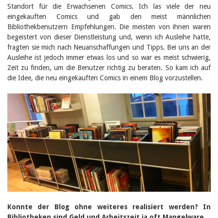
Sibylle Birrer
Standort für die Erwachsenen Comics. Ich las viele der neu
Javier Lopez
eingekauften Comics und gab den meist männlichen
Andrea Grichting
Bibliothekbenutzern Empfehlungen. Die meisten von ihnen waren
Maria Aellig-Abate
begeistert von dieser Dienstleistung und, wenn ich Ausleihe hatte,
Aline Yeretzian
Markus Jost
fragten sie mich nach Neuanschaffungen und Tipps. Bei uns an der
Markus Keel
Ausleihe ist jedoch immer etwas los und so war es meist schwierig,
Blaise Humbert-Droz
Zeit zu finden, um die Benutzer richtig zu beraten. So kam ich auf
Sarah Jenni
die Idee, die neu eingekauften Comics in einem Blog vorzustellen.
Gabriela Hammel
Brigitte Burri
Tous les auteurs
Archives
Juillet 2026
Juin 2026
Mars 2026
Décembre 2025
Novembre 2025
Septembre 2025
Juillet 2025
Juin 2025
Mars 2025
Konnte der Blog ohne weiteres realisiert werden? In
Février 2025
Bibliotheken sind Geld und Arbeitszeit ja oft Mangelware.