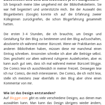
Janvier 2025
Ich besprach meine Idee umgehend mit der Bibliotheksleiterin. Sie
2024
war hell begeistert und unterstützte mich. Bei der Auswahl des
2023
Bloganbieters (Google) konnte ich auf die Erfahrung zweier
2022
Kolleginnen zurückgreifen, die schon Blogerfahrung gesammelt
2021
hatten.
2020
2019
2018
Die ersten 3-4 Stunden, die ich brauchte, um Design und
2017
Gestaltung für den Blog zu bestimmen und den Blog aufzuschalten,
2016
absolvierte ich während meiner Bürozeit. Wenn wir Praktikanten aus
2015
anderen Bibliotheken haben, müssen diese mir manchmal einen
2014
Eintrag schreiben. Ansonsten schreibe ich aber alle Beiträge selbst.
2013
Dies geschieht vor allem während ruhigeren Ausleihzeiten, aber es
2012
kann auch gut sein, dass ich mal während meiner Bürozeit blogge.
Die Comics lese ich ausschliesslich in meiner Freizeit. Deswegen lese
ich nur Comics, die mich interessieren. Die Comics, die ich nicht lese,
stelle ich meistens zwar ebenfalls in den Blog aber ohne einen
Kommentar von mir.
Wie ist das Design entstanden?
Auf
Blogger.com
gibt es viele verschiedene Designs, aus denen man
auswählen kann. Man kann das Design übrigens wieder ändern,