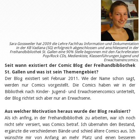
Relations publiques
Encouragement à la lecture
Du monde entier
Divers
A lire
Tags
Manifestations
Sara Gossweiler hat 2009 die Lehre Fachfrau Information und Dokumentation
Formation et perfectionnement
in der KB Vadiana (SG) erfolgreich abgeschlossen und anschliessend in der
Freihandbibliothek St. Gallen eine 90% Stelle begonnen mit den Fachreferaten
Animations
Pop/Rock CDs, Medienkiste, Klassenführungen Jugend und
Jeune public
Erwachsenencomics.
Seit wann existiert der
Comic Blog der Freihandbibliothek
Ecole et bibliothèque
Bibliosuisse
St. Gallen
und was ist sein Themengebiet?
Subventions cantonales
Der Blog existiert seit Februar 2011. Wie der Name schon sagt,
Subventions extraordinaires
werden nur Comics vorgestellt. Die Comics haben wir in der
Littérature de jeunesse
Bibliothek nach Kinder- Jugend- und Erwachsenencomics unterteilt,
Membres de la commission
der Blog richtet sich aber nur an Erwachsene.
Encouragement des
bibliothèques
Bibliomedia
Aus welcher Motivation heraus wurde der Blog realisiert?
Tous les tags
Als ich anfing, in der Freihandbibliothek zu arbeiten, war ich noch
nicht sehr versiert, was Comics betraf. Ich übernahm den Bestand,
Auteurs
ergänzte die verschiedenen Bände und schied ältere Comics aus. Ich
Julie Greub
wünschte mir von Anfang an mehr Platz und einen besseren