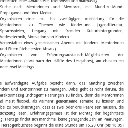
Einrichten einer Anlaufstelle, telefonisch und mailmässig
Suche nach Mentorinnen und Mentoren, mit Mund-zu-Mund-
Propaganda und über Medien
Organisieren einer ein- bis zweitägigen Ausbildung für die
Mentorinnen zu Themen wie Kinder-und Jugendliteratur,
Sprachspielen, Umgang mit fremden Kulturhintergründen,
Vorlesetechnik, Motivation von Kindern
Veranstalten eines gemeinsamen Abends mit Kindern, Mentorinnen
und Eltern (siehe ersten Absatz)
Organisieren von Erfahrungsaustausch-Möglichkeiten der
Mentorinnen (etwa nach der Hälfte des Lesejahres), am ehesten ein
oder zwei Meetings
ie aufwändigste Aufgabe besteht darin, das Matching zwischen
ndern und Mentorinnen zu managen. Dabei geht es nicht darum, die
araktermässig „richtigen“ Paarungen zu finden, denn die Mentorinnen
nd meist flexibel, als vielmehr gemeinsame Termine zu fixieren und
bei zu berücksichtigen, dass es zwei oder drei Paare sein müssen, die
eichzeitig lesen. Erfahrungsgemäss ist der Montag der begehrteste
g. Freitags findet sich manchmal keine genügende Zahl an Paarungen.
 Herzogenbuchsee beginnt die erste Stunde um 15.20 Uhr (bis 16.05)