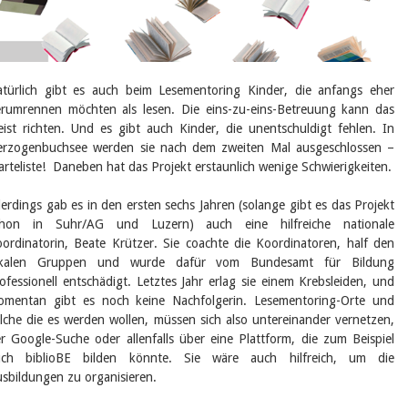
türlich gibt es auch beim Lesementoring Kinder, die anfangs eher
rumrennen möchten als lesen. Die eins-zu-eins-Betreuung kann das
ist richten. Und es gibt auch Kinder, die unentschuldigt fehlen. In
rzogenbuchsee werden sie nach dem zweiten Mal ausgeschlossen –
rteliste! Daneben hat das Projekt erstaunlich wenige Schwierigkeiten.
lerdings gab es in den ersten sechs Jahren (solange gibt es das Projekt
chon in Suhr/AG und Luzern) auch eine hilfreiche nationale
ordinatorin, Beate Krützer. Sie coachte die Koordinatoren, half den
okalen Gruppen und wurde dafür vom Bundesamt für Bildung
ofessionell entschädigt. Letztes Jahr erlag sie einem Krebsleiden, und
mentan gibt es noch keine Nachfolgerin. Lesementoring-Orte und
lche die es werden wollen, müssen sich also untereinander vernetzen,
r Google-Suche oder allenfalls über eine Plattform, die zum Beispiel
uch biblioBE bilden könnte. Sie wäre auch hilfreich, um die
sbildungen zu organisieren.