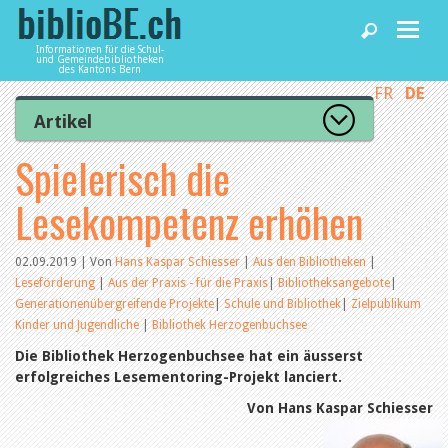
Informationen für die Schul-
und Gemeindebibliotheken
des Kantons Bern
FR
DE
Home
Artikel
Zur Artikelübersicht
Spielerisch die
News und Fachbeiträge
Lesenswert
Gut bewertet
Lesekompetenz erhöhen
Kategorien
Bibliotheken
Aus dem Amt für Kultur
Aus der Kommission
02.09.2019 | Von
Hans Kaspar Schiesser
|
Aus den Bibliotheken
|
Aus den Bibliotheken
Leseförderung
|
Aus der Praxis - für die Praxis
|
Bibliotheksangebote
|
Agenda
Organisation
Generationenübergreifende Projekte
|
Schule und Bibliothek
|
Zielpublikum
Raum und Infrastruktur
Kinder und Jugendliche
|
Bibliothek Herzogenbuchsee
Bestand
Benutzung
Die Bibliothek Herzogenbuchsee hat ein äusserst
Dienstleistungen
Finanzen
erfolgreiches Lesementoring-Projekt lanciert.
Personal
Von Hans Kaspar Schiesser
Qualitätsmanagement
biblioBE nutzen
Recht und Politik