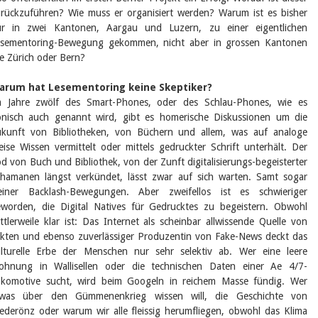
Birgit Libiszewski
rückzuführen? Wie muss er organisiert werden? Warum ist es bisher
Ursula Strahm
ur in zwei Kantonen, Aargau und Luzern, zu einer eigentlichen
Sandra Dettwyler
esementoring-Bewegung gekommen, nicht aber in grossen Kantonen
Sibylle Birrer
e Zürich oder Bern?
Javier Lopez
Céline Graf
arum hat Lesementoring keine Skeptiker?
Felicitas Isler
m Jahre zwölf des Smart-Phones, oder des Schlau-Phones, wie es
Andrea Grichting
onisch auch genannt wird, gibt es homerische Diskussionen um die
Therese von Weissenfluh
Nicole Rothen
kunft von Bibliotheken, von Büchern und allem, was auf analoge
Manuela Nyffeler-Lanker
ise Wissen vermittelt oder mittels gedruckter Schrift unterhält. Der
Alle Autoren
d von Buch und Bibliothek, von der Zunft digitalisierungs-begeisterter
hamanen längst verkündet, lässt zwar auf sich warten. Samt sogar
Archiv
leiner Backlash-Bewegungen. Aber zweifellos ist es schwieriger
Juli 2026
worden, die Digital Natives für Gedrucktes zu begeistern. Obwohl
Juni 2026
ttlerweile klar ist: Das Internet als scheinbar allwissende Quelle von
März 2026
kten und ebenso zuverlässiger Produzentin von Fake-News deckt das
Dezember 2025
lturelle Erbe der Menschen nur sehr selektiv ab. Wer eine leere
November 2025
September 2025
ohnung in Wallisellen oder die technischen Daten einer Ae 4/7-
Juli 2025
komotive sucht, wird beim Googeln in reichem Masse fündig. Wer
Juni 2025
twas über den Gümmenenkrieg wissen will, die Geschichte von
März 2025
ederönz oder warum wir alle fleissig herumfliegen, obwohl das Klima