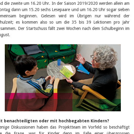
d die zweite um 16.20 Uhr. In der Saison 2019/2020 werden allein am
ntag dann um 15.20 sechs Lesepaare und um 16.20 Uhr sogar sieben
emeinsam beginnen. Gelesen wird im Übrigen nur während der
hulzeit; es kommen also so um die 35 bis 39 Lektionen pro Jahr
sammen. Der Startschuss fällt zwei Wochen nach dem Schulbeginn im
gust.
it benachteiligten oder mit hochbegabten Kindern?
nige Diskussionen haben das Projektteam im Vorfeld so beschäftigt
ie die Frage, was für Kinder denn im Falle einer übergrossen