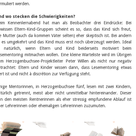
rmuliert werden.
nd wo stecken die Schwierigkeiten?
eim Kennenlernabend hat man als Beobachter drei Eindrücke: Bei
wissen Eltern-Kind-Gruppen scheint es so, dass das Kind sich freut,
e Mutter (auch da kommen Väter selten) eher skeptisch ist. Bei andern
t es umgekehrt und das Kind muss erst noch überzeugt werden. Ideal
st natürlich, wenn Eltern und Kind beiderseits motiviert beim
sementoring mitmachen wollen. Eine kleine Warteliste wird im Übrigen
m Herzogenbuchsee-Projektleiter Peter Willen als nicht nur negativ
trachtet: Eltern und Kinder wissen dann, dass Lesementoring etwas
rt ist und nicht à discrétion zur Verfügung steht.
nige Mentorinnen, in Herzogenbuchsee fünf, lesen mit zwei Kindern,
türlich getrennt, meist aber nicht unmittelbar hintereinander. Dieser
n den meisten Rentnerinnen als eher stressig empfundene Ablauf ist
er Lehrerinnen oder ehemaligen Lehrerinnen zuzumuten.