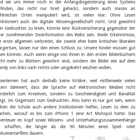
nd wir uns immer noch in der Anfangsbegeisterung eines Systems
efinden, das nicht nur breit gehackt, sondern auch massiv an
ahlreichen Orten manipuliert wird, ist vielen klar: Ohne Lesen
nktioniert auch die digitale Wissensgesellschaft nicht. Und gewohnt
in Gedrucktes zu lesen, könnte eine Rückversicherung gegenüber der
er zunehmenden Desinformation des Webs sein. Beide Erkenntnisse,
e erste allgemein verbreitet, die zweite eher beim kritischen liberalen
rgertum, lassen nur den einen Schluss zu: Unsere Kinder müssen gut
sen können. Auch wenn einige von ihnen in den ersten Bilderbüchern
cht mehr zu Blättern gewohnt sind, sondern die Bilder wie auf dem
ndy von links nach rechts oder umgekehrt wischen wollen.
senlernen hat auch deshalb keine Kritiker, weil mittlerweile vielen
tern dämmert, dass die Sprache auf elektronischen Medien nicht
nderlich zum Kreativen, sondern zu Geschwindigkeit und Banalität
igt. Im Gegensatz zum Gedruckten. Also kann es nur gut sein, wenn
ben der Schule auch andere Institutionen helfen, Lesen zu dem zu
achen, worauf es bis zum iPhone 1 eine Art Monopol hatte: Das
benteuer im Kopf sowie Wissens- und Unterhaltungszusammenhänge
u schaffen, die länger als die 90 Minuten eines Spiel- oder
kumentarfilms dauern.