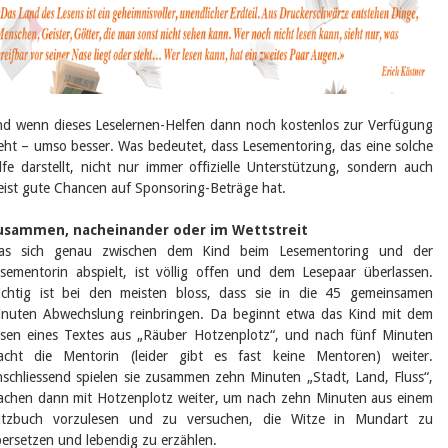
d wenn dieses Leselernen-Helfen dann noch kostenlos zur Verfügung
eht – umso besser. Was bedeutet, dass Lesementoring, das eine solche
lfe darstellt, nicht nur immer offizielle Unterstützung, sondern auch
ist gute Chancen auf Sponsoring-Beträge hat.
usammen, nacheinander oder im Wettstreit
as sich genau zwischen dem Kind beim Lesementoring und der
sementorin abspielt, ist völlig offen und dem Lesepaar überlassen.
chtig ist bei den meisten bloss, dass sie in die 45 gemeinsamen
nuten Abwechslung reinbringen. Da beginnt etwa das Kind mit dem
sen eines Textes aus „Räuber Hotzenplotz“, und nach fünf Minuten
acht die Mentorin (leider gibt es fast keine Mentoren) weiter.
schliessend spielen sie zusammen zehn Minuten „Stadt, Land, Fluss“,
chen dann mit Hotzenplotz weiter, um nach zehn Minuten aus einem
itzbuch vorzulesen und zu versuchen, die Witze in Mundart zu
ersetzen und lebendig zu erzählen.