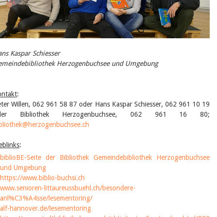
ns Kaspar Schiesser
emeindebibliothek Herzogenbuchsee und Umgebung
ntakt
:
ter Willen, 062 961 58 87 oder Hans Kaspar Schiesser, 062 961 10 19
der Bibliothek Herzogenbuchsee, 062 961 16 80;
bliothek@herzogenbuchsee.ch
blinks
:
biblioBE-Seite der Bibliothek Gemeindebibliothek Herzogenbuchsee
und Umgebung
https://www.biblio-buchsi.ch
www.senioren-littaureussbuehl.ch/besondere-
anl%C3%A4sse/lesementoring/
alf-hannover.de/lesementoring