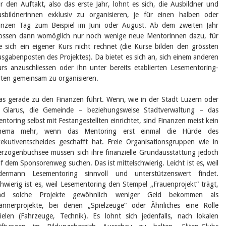
r den Auftakt, also das erste Jahr, lohnt es sich, die Ausbildner und
sbildnerinnen exklusiv zu organisieren, je für einen halben oder
nzen Tag zum Beispiel im Juni oder August. Ab dem zweiten Jahr
ossen dann womöglich nur noch wenige neue Mentorinnen dazu, für
e sich ein eigener Kurs nicht rechnet (die Kurse bilden den grössten
sgabenposten des Projektes). Da bietet es sich an, sich einem anderen
rs anzuschliessen oder ihn unter bereits etablierten Lesementoring-
ten gemeinsam zu organisieren.
s gerade zu den Finanzen führt. Wenn, wie in der Stadt Luzern oder
n Glarus, die Gemeinde – beziehungsweise Stadtverwaltung – das
ntoring selbst mit Festangestellten einrichtet, sind Finanzen meist kein
hema mehr, wenn das Mentoring erst einmal die Hürde des
ekutiventscheides geschafft hat. Freie Organisationsgruppen wie in
rzogenbuchsee müssen sich ihre finanzielle Grundausstattung jedoch
f dem Sponsorenweg suchen. Das ist mittelschwierig. Leicht ist es, weil
edermann Lesementoring sinnvoll und unterstützenswert findet.
hwierig ist es, weil Lesementoring den Stempel „Frauenprojekt“ trägt,
nd solche Projekte gewöhnlich weniger Geld bekommen als
nnerprojekte, bei denen „Spielzeuge“ oder Ähnliches eine Rolle
ielen (Fahrzeuge, Technik). Es lohnt sich jedenfalls, nach lokalen