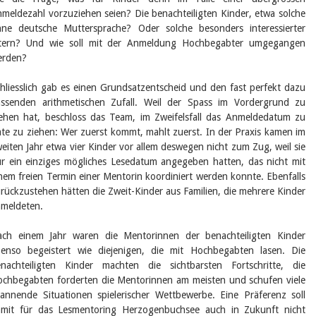
meldezahl vorzuziehen seien? Die benachteiligten Kinder, etwa solche
ne deutsche Muttersprache? Oder solche besonders interessierter
ltern? Und wie soll mit der Anmeldung Hochbegabter umgegangen
erden?
hliesslich gab es einen Grundsatzentscheid und den fast perfekt dazu
ssenden arithmetischen Zufall. Weil der Spass im Vordergrund zu
ehen hat, beschloss das Team, im Zweifelsfall das Anmeldedatum zu
te zu ziehen: Wer zuerst kommt, mahlt zuerst. In der Praxis kamen im
eiten Jahr etwa vier Kinder vor allem deswegen nicht zum Zug, weil sie
r ein einziges mögliches Lesedatum angegeben hatten, das nicht mit
nem freien Termin einer Mentorin koordiniert werden konnte. Ebenfalls
rückzustehen hätten die Zweit-Kinder aus Familien, die mehrere Kinder
meldeten.
ch einem Jahr waren die Mentorinnen der benachteiligten Kinder
enso begeistert wie diejenigen, die mit Hochbegabten lasen. Die
nachteiligten Kinder machten die sichtbarsten Fortschritte, die
chbegabten forderten die Mentorinnen am meisten und schufen viele
annende Situationen spielerischer Wettbewerbe. Eine Präferenz soll
mit für das Lesmentoring Herzogenbuchsee auch in Zukunft nicht