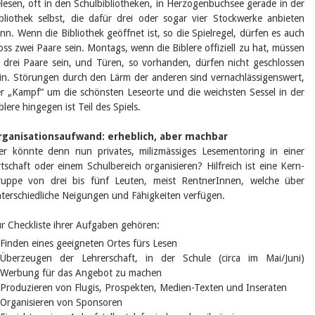
lesen, oft in den Schulbibliotheken, in Herzogenbuchsee gerade in der
bliothek selbst, die dafür drei oder sogar vier Stockwerke anbieten
nn. Wenn die Bibliothek geöffnet ist, so die Spielregel, dürfen es auch
oss zwei Paare sein. Montags, wenn die Biblere offiziell zu hat, müssen
 drei Paare sein, und Türen, so vorhanden, dürfen nicht geschlossen
in. Störungen durch den Lärm der anderen sind vernachlässigenswert,
r „Kampf“ um die schönsten Leseorte und die weichsten Sessel in der
blere hingegen ist Teil des Spiels.
rganisationsaufwand: erheblich, aber machbar
r könnte denn nun privates, milizmässiges Lesementoring in einer
tschaft oder einem Schulbereich organisieren? Hilfreich ist eine Kern-
uppe von drei bis fünf Leuten, meist RentnerInnen, welche über
terschiedliche Neigungen und Fähigkeiten verfügen.
r Checkliste ihrer Aufgaben gehören:
Finden eines geeigneten Ortes fürs Lesen
Überzeugen der Lehrerschaft, in der Schule (circa im Mai/Juni)
Werbung für das Angebot zu machen
Produzieren von Flugis, Prospekten, Medien-Texten und Inseraten
Organisieren von Sponsoren