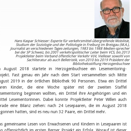
Öffentlichkeitsarbeit
Leseförderung
Aus aller Welt
Verschiedenes
Lesetipps
Tags
Aus- und Weiterbildung
Hans Kaspar Schiesser: Experte für verkehrsmittel-übergreifende Mobilität,
Veranstaltungen
Studium der Soziologie und der Politologie in Freiburg im Breisgau (M.A.),
Journalist an verschiedenen Tages-zeitungen, 1983 bis 1988 Medien-sprecher
Kinder- und Jugendmedien
bei der SP Schweiz, bis 2001 verkehrspolitischer Leiter beim VCS, bis 2013
Bibliothek und Schule
Projektleiter beim Verband öffentlicher Verkehr VöV, Vielleser sowohl von
Sachliteratur als auch Belletristik, von 2010 bis 2019 Präsident der
Bibliotheksförderung
Bibliotheksstiftung Herzogenbuchsee
Zielpublikum Kinder und
m August 2018 startete in Herzogenbuchsee ein Lesementoring-
Jugendliche
ojekt. Fast genau ein Jahr nach dem Start versammelten sich Mitte
Einmalige Beiträge
gust 2019 in der örtlichen Bibliothek 90 Personen. Etwa ein Drittel
Bibliotheksangebote
aren Kinder, die eine Woche später mit der zweiten Staffel
Bibliosuisse
Kantonale
sementoring beginnen wollten, ein Drittel ihre Angehörigen und ein
Unterstützungsbeiträge
ittel Lesementorinnen. Dabei konnte Projektleiter Peter Willen auch
Rezensionen
rade eine Bilanz ziehen: nach 24 Lesepaaren, die im August 2018
Schweizer Literatur
gonnen hatten, sind es neu nun 32 Paare, ein Drittel mehr.
Alle Tags
Autoren
s gemeinsame Lesen von Erwachsenen und Kindern in Lesepaaren ist
Julie Greub
so offensichtlich im ersten Berner Projekt ein Erfolg. Worauf ist dieser