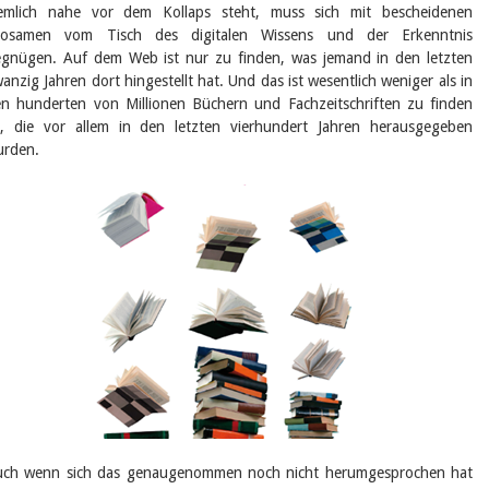
Februar 2025
iemlich nahe vor dem Kollaps steht, muss sich mit bescheidenen
2024
rosamen vom Tisch des digitalen Wissens und der Erkenntnis
2023
gnügen. Auf dem Web ist nur zu finden, was jemand in den letzten
2022
anzig Jahren dort hingestellt hat. Und das ist wesentlich weniger als in
2021
n hunderten von Millionen Büchern und Fachzeitschriften zu finden
2020
2019
t, die vor allem in den letzten vierhundert Jahren herausgegeben
2018
urden.
2017
2016
2015
2014
2013
2012
uch wenn sich das genaugenommen noch nicht herumgesprochen hat