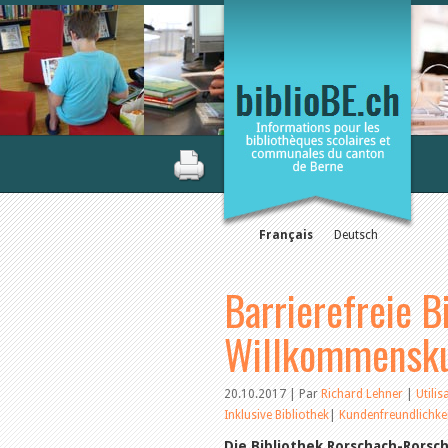
Français
Deutsch
Barrierefreie B
Willkommensku
20.10.2017 | Par
Richard Lehner
|
Utili
Inklusive Bibliothek
|
Kundenfreundlichke
Die Bibliothek Rorschach-Rorsch