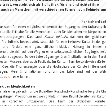
 trägt, versteht sich als Bibliothek für alle und richtet ihre
 auch an Menschen mit verschiedenen Formen von Behinderun
Par Richard Le
tur steht für einen möglichst hindernisfreien Zugang zu den Kulturange
ulturelle Teilhabe für alle Menschen – auch für Menschen mit körperliche
einträchtigungen. Das Label
Kultur inklusiv
, das von der gleichnam
r Pro Infirmis betreut wird, setzt sich für eine inklusive Kultur in der g
 und fördert eine ganzheitliche inklusive Haltung in immer 
tionen, die sich auf den Weg zu einer selbstverständlichen Zugänglichkei
lusion) begeben. Zu den Labelträgern gehören Institutionen in den Bere
ater, Museen, aber auch Festivals. Im Kanton Bern beispielsweise dürfe
 Klee, die Thunerseespiel oder die Hochschule der Künste in Bern und
ragen. Mehr Informationen rund um das Label sind auf der Webs
lusiv.ch
zu erfahren.
hek der Möglichkeiten
r Jahren ergab sich für die Bibliothek Rorschach-Rorschacherberg die Ch
gjährigen Provisorium mit wenig Platz in neue Räumlichkeiten ins Kultu
s in Rorschach umzuziehen. Das Team der Bibliothek konnte