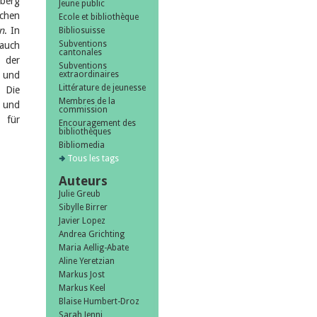
rberg
Jeune public
chen
Ecole et bibliothèque
n
. In
Bibliosuisse
Subventions
 auch
cantonales
e der
Subventions
e und
extraordinaires
Littérature de jeunesse
. Die
Membres de la
 und
commission
 für
Encouragement des
bibliothèques
Bibliomedia
Tous les tags
Auteurs
Julie Greub
Sibylle Birrer
Javier Lopez
Andrea Grichting
Maria Aellig-Abate
Aline Yeretzian
Markus Jost
Markus Keel
Blaise Humbert-Droz
Sarah Jenni