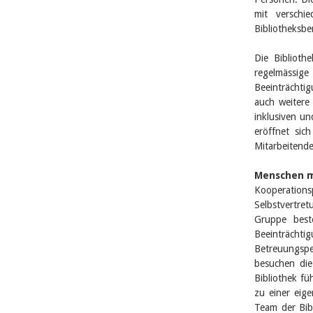
mit verschi
Bibliotheksber
Die Bibliothe
regelmässi
Beeinträchti
auch weitere 
inklusiven un
eröffnet sic
Mitarbeitend
Menschen mi
Kooperatio
Selbstvertre
Gruppe best
Beeinträchti
Betreuungspe
besuchen die
Bibliothek fü
zu einer eig
Team der Bib