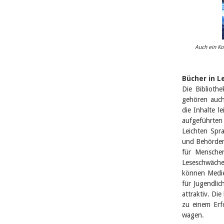
Auch ein Ko
Bücher in L
Die Biblioth
gehören auch
die Inhalte 
aufgeführten
Leichten Spra
und Behörden
für Menschen
Leseschwäch
können Medien
für Jugendlic
attraktiv. Di
zu einem Erfo
wagen.