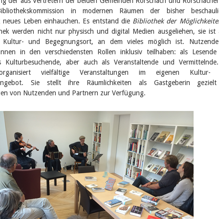
g der aus Vertretern der beiden Gemeinden Rorschach und Rorschache
Bibliothekskommission in modernen Räumen der bisher beschauli
ek neues Leben einhauchen. Es entstand die
Bibliothek der Möglichkeite
thek werden nicht nur physisch und digital Medien ausgeliehen, sie ist
er Kultur- und Begegnungsort, an dem vieles möglich ist. Nutzend
önnen in den verschiedensten Rollen inklusiv teilhaben: als Lesend
s Kulturbesuchende, aber auch als Veranstaltende und Vermittelnde
 organisiert vielfältige Veranstaltungen im eigenen Kultur-
sangebot. Sie stellt ihre Räumlichkeiten als Gastgeberin gezielt
gen von Nutzenden und Partnern zur Verfügung.