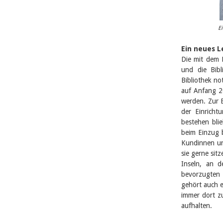
Ei
Ein neues Le
Die mit dem 
und die Bibl
Bibliothek n
auf Anfang 20
werden. Zur E
der Einricht
bestehen blie
beim Einzug 
Kundinnen un
sie gerne sit
Inseln, an d
bevorzugten 
gehört auch e
immer dort zu
aufhalten.