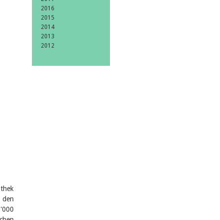
2016
2015
2014
2013
2012
othek
e den
'000
schen