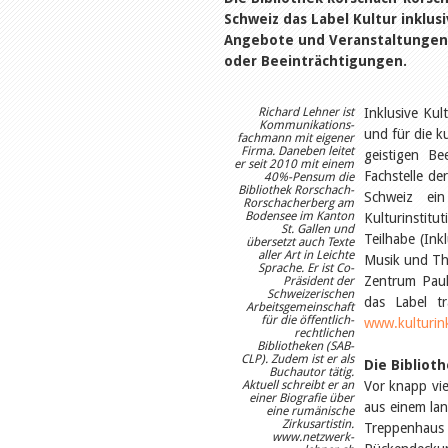
Schweiz das Label Kultur inklusiv
Angebote und Veranstaltungen
oder Beeinträchtigungen.
Richard Lehner ist
Inklusive Kul
Kommunikations-
und für die k
fachmann mit eigener
Firma. Daneben leitet
geistigen Be
er seit 2010 mit einem
Fachstelle de
40%-Pensum die
Bibliothek Rorschach-
Schweiz ein
Rorschacherberg am
Bodensee im Kanton
Kulturinstitu
St. Gallen und
Teilhabe (Ink
übersetzt auch Texte
aller Art in Leichte
Musik und The
Sprache. Er ist Co-
Zentrum Paul
Präsident der
Schweizerischen
das Label t
Arbeitsgemeinschaft
für die öffentlich-
www.kulturink
rechtlichen
Bibliotheken (SAB-
CLP). Zudem ist er als
Die Bibliot
Buchautor tätig.
Aktuell schreibt er an
Vor knapp vie
einer Biografie über
aus einem lan
eine rumänische
Zirkusartistin.
Treppenhau
www.netzwerk-