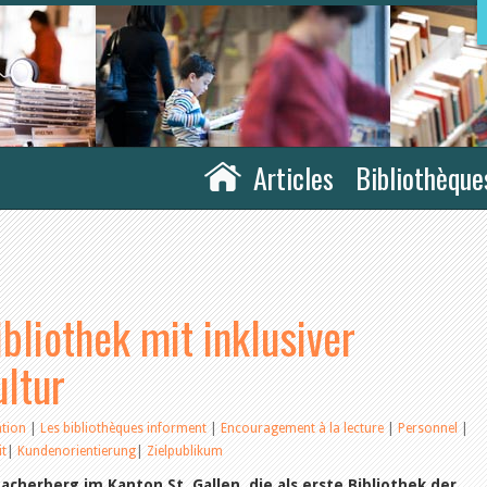
Articles
Bibliothèque
ibliothek mit inklusiver
ltur
sation
|
Les bibliothèques informent
|
Encouragement à la lecture
|
Personnel
|
it
|
Kundenorientierung
|
Zielpublikum
acherberg im Kanton St. Gallen, die als erste Bibliothek der