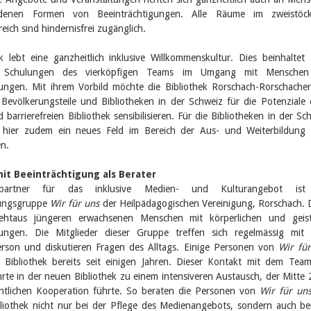
edenen Formen von Beeinträchtigungen. Alle Räume im zweistöck
eich sind hindernisfrei zugänglich.
k lebt eine ganzheitlich inklusive Willkommenskultur. Dies beinhaltet
ge Schulungen des vierköpfigen Teams im Umgang mit Menschen
gungen. Mit ihrem Vorbild möchte die Bibliothek Rorschach-Rorschache
Bevölkerungsteile und Bibliotheken in der Schweiz für die Potenziale 
d barrierefreien Bibliothek sensibilisieren. Für die Bibliotheken in der Sc
h hier zudem ein neues Feld im Bereich der Aus- und Weiterbildung 
en.
t Beeinträchtigung als Berater
nspartner für das inklusive Medien- und Kulturangebot ist
tungsgruppe
Wir für uns
der Heilpädagogischen Vereinigung, Rorschach. 
ehtaus jüngeren erwachsenen Menschen mit körperlichen und geist
gungen. Die Mitglieder dieser Gruppe treffen sich regelmässig mit 
rson und diskutieren Fragen des Alltags. Einige Personen von
Wir fü
 Bibliothek bereits seit einigen Jahren. Dieser Kontakt mit dem Tea
hrte in der neuen Bibliothek zu einem intensiveren Austausch, der Mitte
entlichen Kooperation führte. So beraten die Personen von
Wir für un
liothek nicht nur bei der Pflege des Medienangebots, sondern auch be