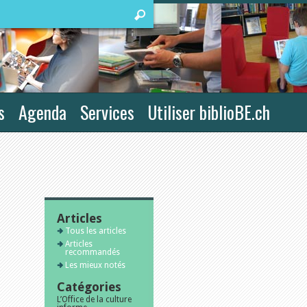
s
Agenda
Services
Utiliser biblioBE.ch
Articles
Tous les articles
Articles
recommandés
Les mieux notés
Catégories
L’Office de la culture