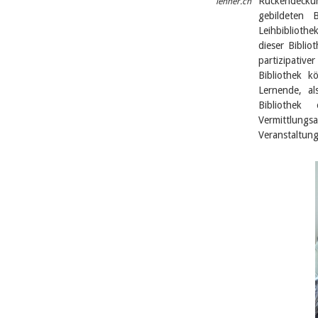
Rückendeckun
lehner.ch
gebildeten 
Leihbiblioth
dieser Biblio
partizipativ
Bibliothek k
Lernende, al
Bibliothek
Vermittlung
Veranstaltun