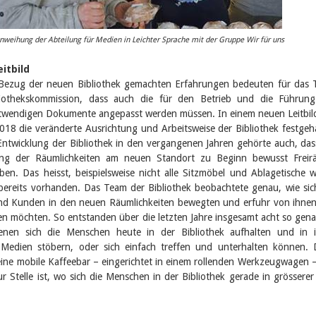
nweihung der Abteilung für Medien in Leichter Sprache mit der Gruppe Wir für uns
itbild
Bezug der neuen Bibliothek gemachten Erfahrungen bedeuten für das
iothekskommission, dass auch die für den Betrieb und die Führung
otwendigen Dokumente angepasst werden müssen. In einem neuen Leitbild
18 die veränderte Ausrichtung und Arbeitsweise der Bibliothek festgeh
ntwicklung der Bibliothek in den vergangenen Jahren gehörte auch, das
ung der Räumlichkeiten am neuen Standort zu Beginn bewusst Freir
ben. Das heisst, beispielsweise nicht alle Sitzmöbel und Ablagetische 
bereits vorhanden. Das Team der Bibliothek beobachtete genau, wie sic
d Kunden in den neuen Räumlichkeiten bewegten und erfuhr von ihne
zen möchten. So entstanden über die letzten Jahre insgesamt acht so gen
enen sich die Menschen heute in der Bibliothek aufhalten und in 
Medien stöbern, oder sich einfach treffen und unterhalten können.
ine mobile Kaffeebar – eingerichtet in einem rollenden Werkzeugwagen –
r Stelle ist, wo sich die Menschen in der Bibliothek gerade in grösserer