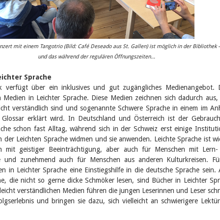
nzert mit einem Tangotrio (Bild: Café Deseado aus St. Gallen) ist möglich in der Bibliothek 
und das während der regulären Öffnungszeiten...
eichter Sprache
ek verfügt über ein inklusives und gut zugängliches Medienangebot.
 Medien in Leichter Sprache. Diese Medien zeichnen sich dadurch aus,
leicht verständlich sind und sogenannte Schwere Sprache in einem im A
 Glossar erklärt wird. In Deutschland und Österreich ist der Gebrauc
che schon fast Alltag, während sich in der Schweiz erst einige Institut
 der Leichten Sprache widmen und sie anwenden. Leichte Sprache ist wi
 mit geistiger Beeinträchtigung, aber auch für Menschen mit Lern
e und zunehmend auch für Menschen aus anderen Kulturkreisen. Für
 in Leichter Sprache eine Einstiegshilfe in die deutsche Sprache sein.
he, die nicht so gerne dicke Schmöker lesen, sind Bücher in Leichter Sp
e leicht verständlichen Medien führen die jungen Leserinnen und Leser schn
lgserlebnis und bringen sie dazu, sich vielleicht an schwierigere Lektü