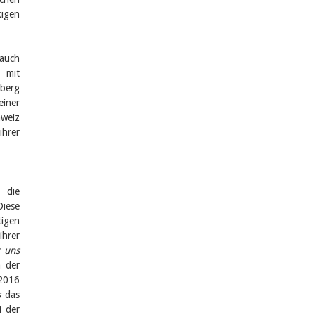
igen
 auch
 mit
rberg
einer
hweiz
ihrer
 die
Diese
igen
ihrer
r uns
m der
 2016
s
das
i der