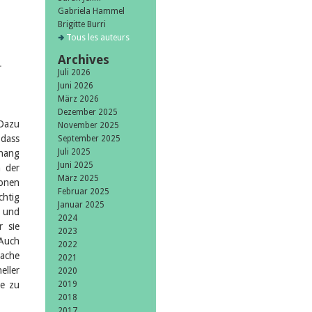
Gabriela Hammel
Brigitte Burri
Tous les auteurs
Archives
–
Juli 2026
Juni 2026
März 2026
Dezember 2025
 Dazu
November 2025
 dass
September 2025
Juli 2025
nhang
Juni 2025
h der
März 2025
ionen
Februar 2025
chtig
Januar 2025
- und
2024
 sie
2023
 Auch
2022
rache
2021
eller
2020
re zu
2019
2018
2017