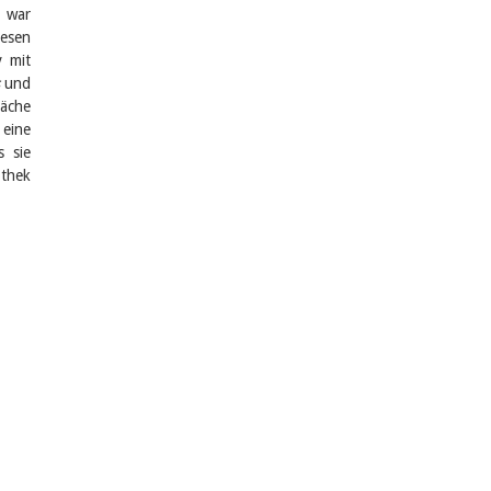
t war
lesen
v mit
und
räche
, eine
s sie
othek