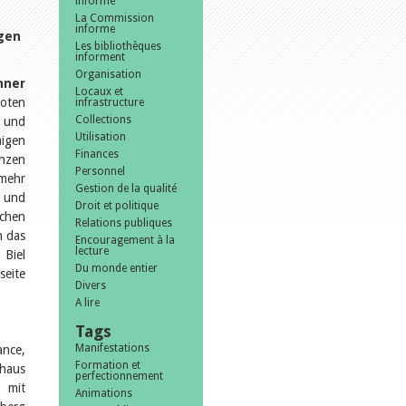
informe
La Commission
informe
gen
Les bibliothèques
informent
Organisation
hner
Locaux et
boten
infrastructure
Collections
n und
Utilisation
igen
Finances
anzen
Personnel
mehr
Gestion de la qualité
t und
Droit et politique
ichen
Relations publiques
n das
Encouragement à la
lecture
 Biel
Du monde entier
eite
Divers
A lire
Tags
Manifestations
ance,
Formation et
rhaus
perfectionnement
 mit
Animations