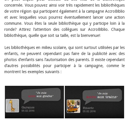
Janvier 2025
concernée. Vous pouvez ainsi voir très rapidement les bibliothèques
2024
de votre région qui participent également à la campagne AccroBiblio
2023
et avec lesquelles vous pourrez éventuellement lancer une action
2022
commune. Vous êtes la seule bibliothèque qui y participe loin à la
2021
ronde? Attirez l’attention des collègues sur AccroBiblio. Chaque
2020
2019
bibliothèque, quelle que soit sa taille, est la bienvenue!
2018
2017
Les bibliothèques en milieu scolaire, qui sont surtout utilisées par les
2016
enfants, ne peuvent cependant pas faire de la publicité avec des
2015
photos d’enfants sans l’autorisation des parents. Il existe cependant
2014
d’autres possibilités pour participer à la campagne, comme le
2013
montrent les exemples suivants :
2012