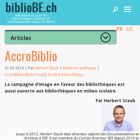
Informations pour les
bibliothèques scolaires et
communales du canton du Berne
FR
DE
Accueil
Articles
Tous les articles
AccroBiblio
Articles
Articles recommandés
Les mieux notés
Catégories
01.03.2016 | Par
Herbert Staub
|
Relations publiques
|
Bibliothèques
AccroBiblio/BiblioFreak
|
Ecole et bibliothèque
L’Office de la culture informe
La Commission informe
La campagne d’image en faveur des bibliothèques est
Les bibliothèques informent
aussi ouverte aux bibliothèques en milieu scolaire.
Agenda
Organisation
Locaux et infrastructure
Par Herbert Staub
Collections
Utilisation
Services
Finances
Personnel
Gestion de la qualité
Utiliser biblioBE.ch
Jusqu'à 2012, Herbert Staub était directeur adjoint des Documentations et
Droit et politique
Archives à SRF. Il est membre du Comité directeur BIS depuis 2010 et