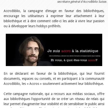
Relations publiques
secrétaire général d'AccroBiblio Suisse.
Encouragement à la lecture
Du monde entier
AccroBiblio, la campagne d’image en faveur des bibliothèques,
Divers
encourage les utilisateurs à exprimer leur attachement à leur
A lire
bibliothèque et à dire comment celle-ci les aide à vivre leur passion
Tags
ou à développer leurs hobbys préférés.
Manifestations
Formation et perfectionnement
Animations
Jeune public
Ecole et bibliothèque
Bibliosuisse
Subventions cantonales
Subventions extraordinaires
Littérature de jeunesse
En se déclarant en faveur de la bibliothèque, qui leur fournit
Membres de la commission
Encouragement des
documents, espaces ou conseils, et en participant à la communauté
bibliothèques
AccroBiblio, les « Accros » soutiennent activement leur bibliothèque.
Bibliomedia
Tous les tags
Cette campagne nationale, qui a recours aux médias sociaux, offre
Auteurs
aux bibliothèques l’opportunité de se créer un réseau de relais qui
Julie Greub
leur permet d’augmenter leur visibilité et de sensibiliser le public ainsi