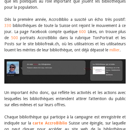
Sibylle Birrer
que les politiques au rôle important que jouent les bibliothèques
Javier Lopez
pour la population.
Andrea Grichting
Maria Aellig-Abate
Dès la première année, AccroBiblio a suscité un écho très positif:
Aline Yeretzian
330
bibliothèques de toute la Suisse ont rejoint le mouvement à ce
Markus Jost
jour. La page Facebook compte quelque
600
Likes, on trouve plus
Markus Keel
de
500
portraits AccroBiblio dans la rubrique TonPortrait et les
Blaise Humbert-Droz
Posts sur le site bibliofreak.ch, où les utilisatrices et les utilisateurs
Sarah Jenni
louent les mérites de leur bibliothèque, ont déjà dépassé le
Gabriela Hammel
millier
.
Brigitte Burri
Tous les auteurs
Archives
Juillet 2026
Juin 2026
Mars 2026
Un important écho donc, qui reflète les activités et les actions avec
Décembre 2025
lesquelles les bibliothèques entendent attirer l’attention du public
Novembre 2025
sur elles-mêmes et sur leurs offres.
Septembre 2025
Juillet 2025
Juin 2025
Chaque bibliothèque qui participe à la campagne est enregistrée et
Mars 2025
indiquée sur la
carte AccroBiblio
Suisse une épingle, sur laquelle
Février 2025
on peut cliquer pour accéder au site web de la bibliothèque