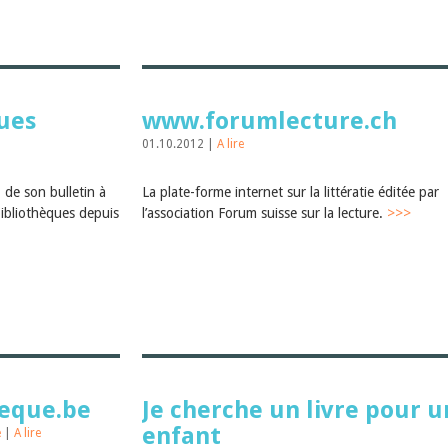
ques
www.forumlecture.ch
01.10.2012 |
A lire
de son bulletin à
La plate-forme internet sur la littératie éditée par
bibliothèques depuis
l’association Forum suisse sur la lecture.
>>>
eque.be
Je cherche un livre pour u
enfant
e
|
A lire