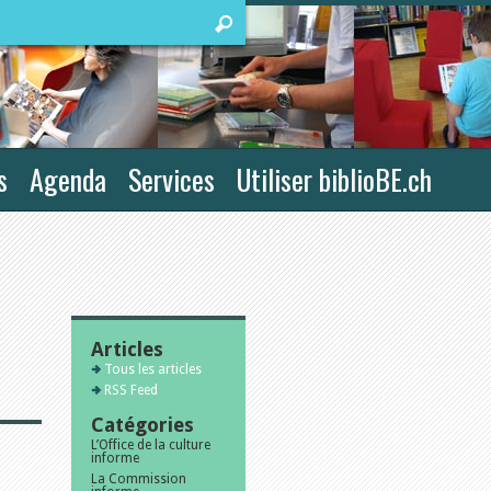
s
Agenda
Services
Utiliser biblioBE.ch
Articles
Tous les articles
RSS Feed
Catégories
L’Office de la culture
informe
La Commission