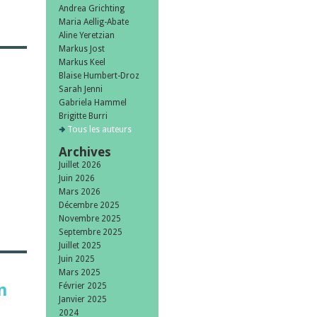
Andrea Grichting
Maria Aellig-Abate
Aline Yeretzian
Markus Jost
Markus Keel
Blaise Humbert-Droz
Sarah Jenni
Gabriela Hammel
Brigitte Burri
Tous les auteurs
Archives
Juillet 2026
Juin 2026
Mars 2026
Décembre 2025
Novembre 2025
Septembre 2025
Juillet 2025
Juin 2025
Mars 2025
n
Février 2025
Janvier 2025
2024