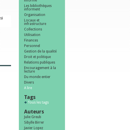
informe
Les bibliothèques
informent
Organisation
si
Locaux et
infrastructure
Collections
Utilisation
Finances
Personnel
Gestion de la qualité
Droit et politique
Relations publiques
Encouragement à la
lecture
Du monde entier
Divers
A lire
Tags
Tous les tags
Auteurs
Julie Greub
Sibylle Birrer
Javier Lopez