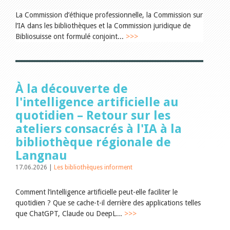
Encouragement à la lecture
Du monde entier
La Commission d’éthique professionnelle, la Commission sur
Divers
l’IA dans les bibliothèques et la Commission juridique de
A lire
Bibliosuisse ont formulé conjoint...
>>>
Tags
Tous les tags
Auteurs
À la découverte de
Julie Greub
Sibylle Birrer
l'intelligence artificielle au
Javier Lopez
quotidien – Retour sur les
Andrea Grichting
ateliers consacrés à l'IA à la
Maria Aellig-Abate
Aline Yeretzian
bibliothèque régionale de
Markus Jost
Langnau
Markus Keel
Blaise Humbert-Droz
17.06.2026 |
Les bibliothèques informent
Sarah Jenni
Gabriela Hammel
Comment l’intelligence artificielle peut-elle faciliter le
Brigitte Burri
quotidien ? Que se cache-t-il derrière des applications telles
Tous les auteurs
que ChatGPT, Claude ou DeepL...
>>>
Archives