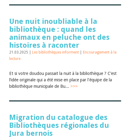
Juillet 2026
Juin 2026
Mars 2026
Une nuit inoubliable à la
Décembre 2025
Novembre 2025
bibliothèque : quand les
Septembre 2025
animaux en peluche ont des
Juillet 2025
Juin 2025
histoires à raconter
Mars 2025
21.03.2025 |
Les bibliothèques informent
|
Encouragement à la
Février 2025
lecture
Janvier 2025
2024
2023
Et si votre doudou passait la nuit à la bibliothèque ? C’est
2022
l’idée originale qui a été mise en place par l'équipe de la
2021
bibliothèque municipale de Bu...
>>>
2020
2019
2018
2017
2016
Migration du catalogue des
2015
Bibliothèques régionales du
2014
2013
Jura bernois
2012