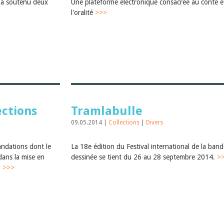
e a soutenu deux
Une plateforme électronique consacrée au conte e
l'oralité
>>>
ections
Tramlabulle
09.05.2014 |
Collections
|
Divers
ndations dont le
La 18e édition du Festival international de la band
 dans la mise en
dessinée se tient du 26 au 28 septembre 2014.
>
.
>>>