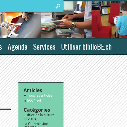
s
Agenda
Services
Utiliser biblioBE.ch
Articles
Tous les articles
RSS Feed
Catégories
L’Office de la culture
informe
La Commission