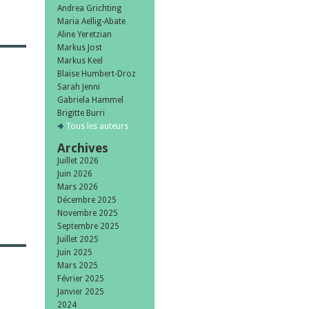
Andrea Grichting
Maria Aellig-Abate
Aline Yeretzian
Markus Jost
Markus Keel
Blaise Humbert-Droz
Sarah Jenni
Gabriela Hammel
Brigitte Burri
Tous les auteurs
Archives
Juillet 2026
Juin 2026
Mars 2026
Décembre 2025
Novembre 2025
Septembre 2025
Juillet 2025
Juin 2025
Mars 2025
Février 2025
Janvier 2025
2024