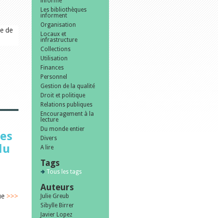
informe
Les bibliothèques
informent
Organisation
le de
Locaux et
infrastructure
Collections
Utilisation
Finances
Personnel
Gestion de la qualité
Droit et politique
Relations publiques
Encouragement à la
lecture
Du monde entier
des
Divers
du
A lire
Tags
Tous les tags
Auteurs
que
>>>
Julie Greub
Sibylle Birrer
Javier Lopez