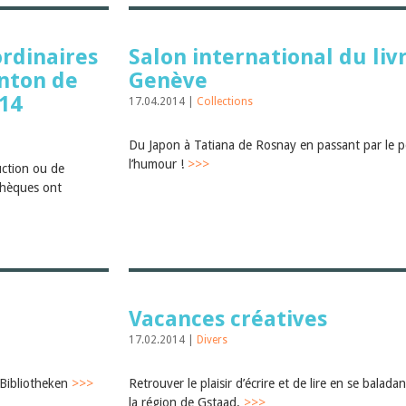
rdinaires
Salon international du liv
anton de
Genève
014
17.04.2014 |
Collections
Du Japon à Tatiana de Rosnay en passant par le p
l’humour !
>>>
uction ou de
othèques ont
Vacances créatives
17.02.2014 |
Divers
Bibliotheken
>>>
Retrouver le plaisir d’écrire et de lire en se balada
la région de Gstaad.
>>>