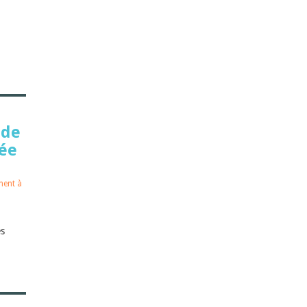
 de
ée
ent à
es