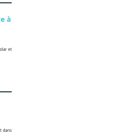
re à
olar et
nt dans