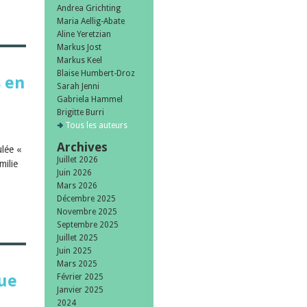
Andrea Grichting
Maria Aellig-Abate
Aline Yeretzian
Markus Jost
Markus Keel
Blaise Humbert-Droz
s en
Sarah Jenni
Gabriela Hammel
Brigitte Burri
Tous les auteurs
Archives
ulée «
Juillet 2026
milie
Juin 2026
Mars 2026
Décembre 2025
Novembre 2025
Septembre 2025
Juillet 2025
Juin 2025
Mars 2025
que
Février 2025
Janvier 2025
2024