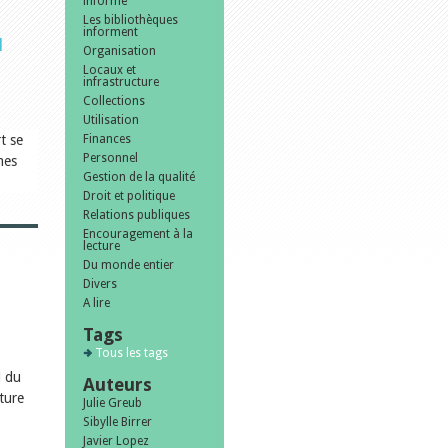
informe
Les bibliothèques
informent
u
Organisation
Locaux et
infrastructure
Collections
Utilisation
t se
Finances
Personnel
mes
Gestion de la qualité
Droit et politique
Relations publiques
Encouragement à la
lecture
Du monde entier
Divers
A lire
Tags
Tous les tags
l du
Auteurs
cture
Julie Greub
Sibylle Birrer
Javier Lopez