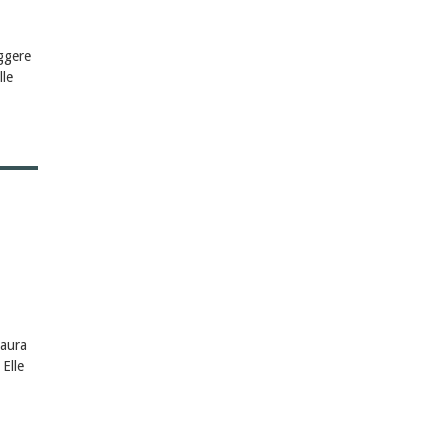
eggere
lle
 aura
Elle