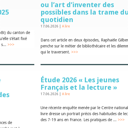
ou l’art d’inventer des
025
possibles dans la trame d
quotidien
17.06.2026 |
A lire
oBi) du canton de
’elle s’était fixé
Dans cet article en deux épisodes, Raphaële Gilber
 s...
>>>
penche sur le métier de bibliothécaire et les dilem
qui le traversent.
>>>
e
Étude 2026 « Les jeunes
Français et la lecture »
des
17.06.2026 |
A lire
Une récente enquête menée par le Centre nationa
livre dresse un portrait précis des habitudes de le
des 7-19 ans en France. Les pratiques de ...
>>>
nces de