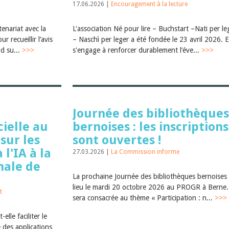
17.06.2026 |
Encouragement à la lecture
tenariat avec la
L'association Né pour lire – Buchstart –Nati per l
 recueillir l’avis
– Naschì per leger a été fondée le 23 avril 2026. E
d su...
>>>
s'engage à renforcer durablement l’éve...
>>>
Journée des bibliothèques
cielle au
bernoises : les inscriptions
sur les
sont ouvertes !
 l'IA à la
27.03.2026 |
La Commission informe
nale de
La prochaine Journée des bibliothèques bernoises
lieu le mardi 20 octobre 2026 au PROGR à Berne. 
t
sera consacrée au thème « Participation : n...
>>>
elle faciliter le
e des applications