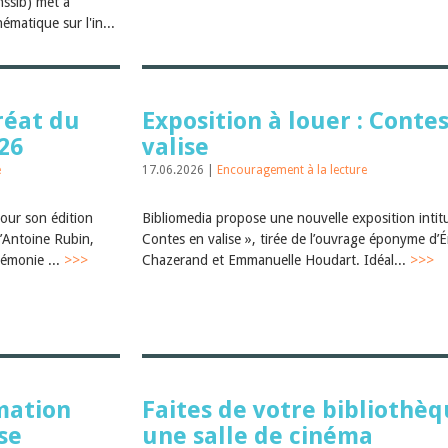
nssib) met à
ématique sur l'in...
réat du
Exposition à louer : Conte
26
valise
e
17.06.2026 |
Encouragement à la lecture
pour son édition
Bibliomedia propose une nouvelle exposition intit
’Antoine Rubin,
Contes en valise », tirée de l’ouvrage éponyme d’É
rémonie ...
>>>
Chazerand et Emmanuelle Houdart. Idéal...
>>>
mation
Faites de votre bibliothè
se
une salle de cinéma