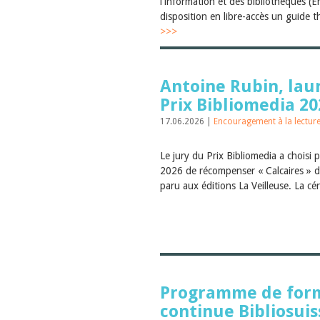
l'information et des bibliothèques (E
disposition en libre-accès un guide th
>>>
Antoine Rubin, lau
Prix Bibliomedia 20
17.06.2026 |
Encouragement à la lectur
Le jury du Prix Bibliomedia a choisi 
2026 de récompenser « Calcaires » d
paru aux éditions La Veilleuse. La cé
Programme de for
continue Bibliosuis