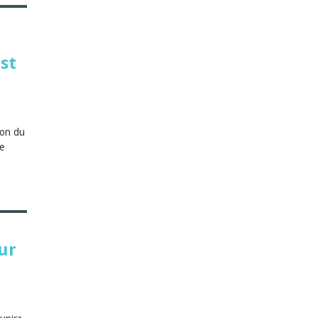
est
ion du
e
ur