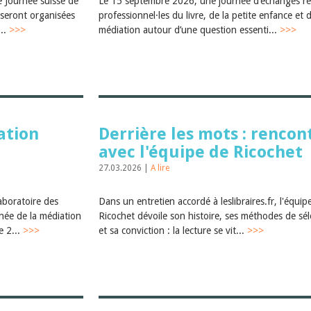
e Journée suisse de
Le 15 septembre 2026, une journée d’échanges ré
s seront organisées
professionnel·les du livre, de la petite enfance et d
...
>>>
médiation autour d’une question essenti...
>>>
ation
Derrière les mots : rencon
avec l'équipe de Ricochet
27.03.2026 |
A lire
aboratoire des
Dans un entretien accordé à leslibraires.fr, l'équip
rnée de la médiation
Ricochet dévoile son histoire, ses méthodes de sél
e 2...
>>>
et sa conviction : la lecture se vit...
>>>