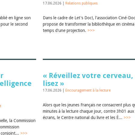
17.06.2026 |
Relations publiques
ublié en ligne son
Dans le cadre de Let's Doc!, l'association Ciné-Do
pour le second
propose de transformer la bibliothèque en cinéma 
temps d'une projection.
>>>
ur
« Réveillez votre cerveau,
telligence
lisez »
17.06.2026 |
Encouragement à la lecture
Alors que les jeunes Français ne consacrent plus 
t
minutes à la lecture chaque jour, contre 3h01 aux
écrans, le Centre national du livre et les É...
>>>
elle, la Commission
 Commission
 conjoint...
>>>