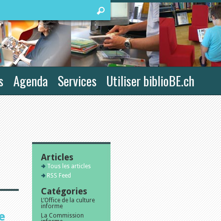
s
Agenda
Services
Utiliser biblioBE.ch
Articles
Tous les articles
RSS Feed
Catégories
L’Office de la culture
informe
e
La Commission