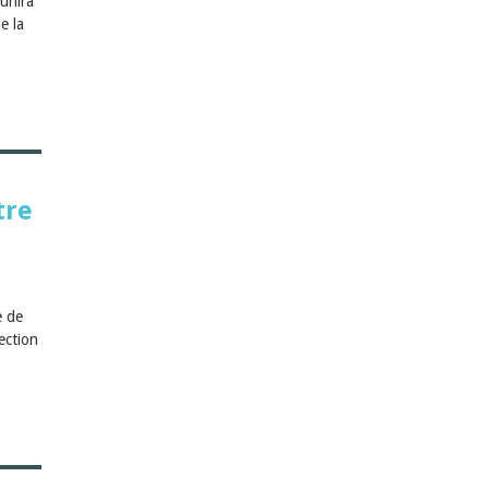
unira
e la
tre
e de
ection