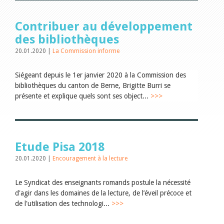
Encouragement à la lecture
Du monde entier
Divers
Contribuer au développement
A lire
des bibliothèques
Tags
20.01.2020 |
La Commission informe
Tous les tags
Auteurs
Siégeant depuis le 1er janvier 2020 à la Commission des
bibliothèques du canton de Berne, Brigitte Burri se
Julie Greub
Sibylle Birrer
présente et explique quels sont ses object...
>>>
Javier Lopez
Andrea Grichting
Maria Aellig-Abate
Aline Yeretzian
Markus Jost
Etude Pisa 2018
Markus Keel
20.01.2020 |
Encouragement à la lecture
Blaise Humbert-Droz
Sarah Jenni
Gabriela Hammel
Le Syndicat des enseignants romands postule la nécessité
Brigitte Burri
d'agir dans les domaines de la lecture, de l’éveil précoce et
Tous les auteurs
de l'utilisation des technologi...
>>>
Archives