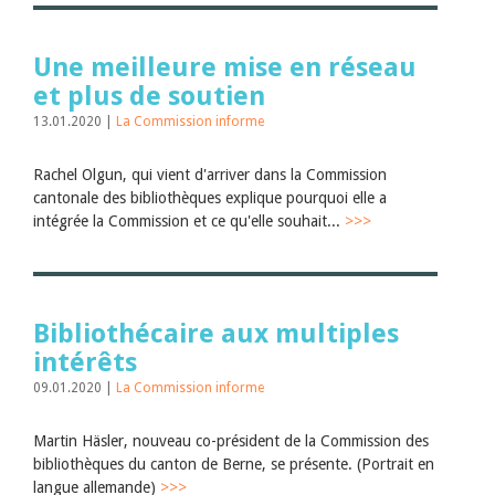
Juillet 2026
Juin 2026
Mars 2026
Une meilleure mise en réseau
Décembre 2025
et plus de soutien
Novembre 2025
Septembre 2025
13.01.2020 |
La Commission informe
Juillet 2025
Juin 2025
Rachel Olgun, qui vient d'arriver dans la Commission
Mars 2025
Février 2025
cantonale des bibliothèques explique pourquoi elle a
Janvier 2025
intégrée la Commission et ce qu'elle souhait...
>>>
2024
2023
2022
2021
2020
Bibliothécaire aux multiples
2019
intérêts
2018
2017
09.01.2020 |
La Commission informe
2016
2015
Martin Häsler, nouveau co-président de la Commission des
2014
bibliothèques du canton de Berne, se présente. (Portrait en
2013
langue allemande)
>>>
2012