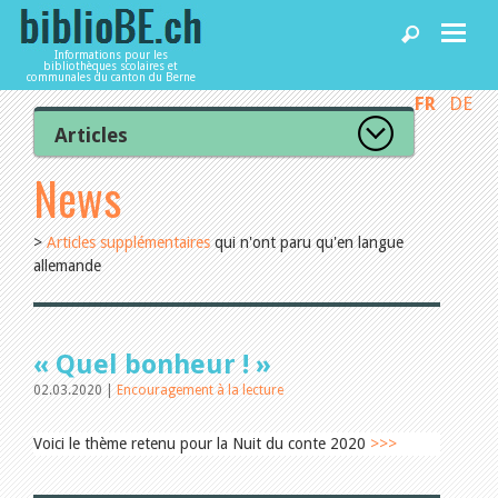
Informations pour les
bibliothèques scolaires et
communales du canton du Berne
FR
DE
Accueil
Articles
Tous les articles
News
Articles
RSS Feed
Catégories
>
Articles supplémentaires
qui n'ont paru qu'en langue
L’Office de la culture informe
Bibliothèques
allemande
La Commission informe
Les bibliothèques informent
Organisation
Agenda
Locaux et infrastructure
Collections
« Quel bonheur ! »
Utilisation
02.03.2020 |
Encouragement à la lecture
Finances
Services
Personnel
Gestion de la qualité
Voici le thème retenu pour la Nuit du conte 2020
>>>
Droit et politique
Utiliser biblioBE.ch
Relations publiques