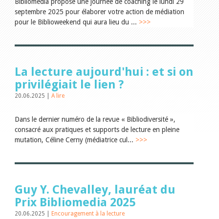
Encouragement à la lecture
Bibliomedia propose une journée de coaching le lundi 29
Du monde entier
septembre 2025 pour élaborer votre action de médiation
Divers
pour le Biblioweekend qui aura lieu du ...
>>>
A lire
Tags
Tous les tags
La lecture aujourd'hui : et si on
Auteurs
privilégiait le lien ?
Julie Greub
Sibylle Birrer
20.06.2025 |
A lire
Javier Lopez
Andrea Grichting
Dans le dernier numéro de la revue « Bibliodiversité »,
Maria Aellig-Abate
consacré aux pratiques et supports de lecture en pleine
Aline Yeretzian
Markus Jost
mutation, Céline Cerny (médiatrice cul...
>>>
Markus Keel
Blaise Humbert-Droz
Sarah Jenni
Gabriela Hammel
Brigitte Burri
Guy Y. Chevalley, lauréat du
Tous les auteurs
Prix Bibliomedia 2025
Archives
20.06.2025 |
Encouragement à la lecture