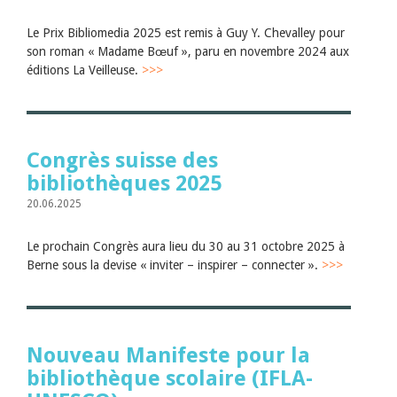
Juillet 2026
Juin 2026
Le Prix Bibliomedia 2025 est remis à Guy Y. Chevalley pour
Mars 2026
son roman « Madame Bœuf », paru en novembre 2024 aux
Décembre 2025
éditions La Veilleuse.
>>>
Novembre 2025
Septembre 2025
Juillet 2025
Juin 2025
Mars 2025
Congrès suisse des
Février 2025
Janvier 2025
bibliothèques 2025
2024
20.06.2025
2023
2022
2021
Le prochain Congrès aura lieu du 30 au 31 octobre 2025 à
2020
Berne sous la devise « inviter – inspirer – connecter ».
>>>
2019
2018
2017
2016
2015
Nouveau Manifeste pour la
2014
bibliothèque scolaire (IFLA-
2013
2012