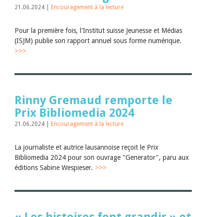
Juillet 2026
21.06.2024 |
Encouragement à la lecture
Juin 2026
Mars 2026
Pour la première fois, l'Institut suisse Jeunesse et Médias
Décembre 2025
Novembre 2025
(ISJM) publie son rapport annuel sous forme numérique.
Septembre 2025
>>>
Juillet 2025
Juin 2025
Mars 2025
Février 2025
Janvier 2025
Rinny Gremaud remporte le
2024
Prix Bibliomedia 2024
2023
2022
21.06.2024 |
Encouragement à la lecture
2021
2020
La journaliste et autrice lausannoise reçoit le Prix
2019
Bibliomedia 2024 pour son ouvrage "Generator", paru aux
2018
éditions Sabine Wespieser.
>>>
2017
2016
2015
2014
2013
2012