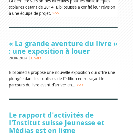
Encouragement à la lecture
La dernière version des directives pour les bibliothèques
Du monde entier
scolaires datant de 2014, Bibliosuisse a confié leur révision
Divers
à une équipe de projet.
>>>
A lire
Tags
Tous les tags
« La grande aventure du livre »
Auteurs
: une exposition à louer
Julie Greub
Sibylle Birrer
28.06.2024 |
Divers
Javier Lopez
Andrea Grichting
Bibliomedia propose une nouvelle exposition qui offre une
Maria Aellig-Abate
plongée dans les coulisses de l’édition en retraçant le
Aline Yeretzian
Markus Jost
parcours du livre avant d’arriver en...
>>>
Markus Keel
Blaise Humbert-Droz
Sarah Jenni
Gabriela Hammel
Brigitte Burri
Le rapport d'activités de
Tous les auteurs
l'Institut suisse Jeunesse et
Archives
Médias est en ligne