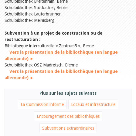
Relations publiques
Schulbibliothek Breitenrain, Berne
Encouragement à la lecture
Schulbibliothek Stöckacker, Berne
Du monde entier
Schulbibliothek Lauterbrunnen
Divers
Schulbibliothek Meinisberg
A lire
Tags
Subvention à un projet de construction ou de
restructuration :
Manifestations
Bibliothèque interculturelle « Zentrum5 », Berne
Formation et perfectionnement
Vers la présentation de la bibliothèque (en langue
Animations
Jeune public
allemande) ►
Ecole et bibliothèque
Schulbibliothek OSZ Madretsch, Bienne
Bibliosuisse
Vers la présentation de la bibliothèque (en langue
Subventions cantonales
allemande)
►
Subventions extraordinaires
Littérature de jeunesse
Membres de la commission
Plus sur les sujets suivants
Encouragement des
bibliothèques
La Commission informe
Locaux et infrastructure
Bibliomedia
Tous les tags
Encouragement des bibliothèques
Auteurs
Subventions extraordinaires
Julie Greub