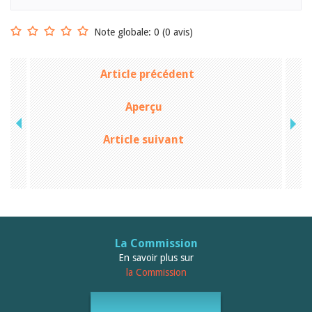
Sibylle Birrer
Javier Lopez
Andrea Grichting
Note globale: 0 (0 avis)
Maria Aellig-Abate
Aline Yeretzian
Markus Jost
Article précédent
Markus Keel
Blaise Humbert-Droz
Aperçu
Sarah Jenni
Gabriela Hammel
Brigitte Burri
Article suivant
Tous les auteurs
Archives
Juli 2026
Juni 2026
März 2026
Dezember 2025
November 2025
La Commission
September 2025
En savoir plus sur
Juli 2025
la Commission
Juni 2025
März 2025
Februar 2025