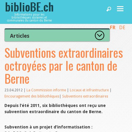
Informations pour les
bibliothèques scolaires et
communales du canton du Berne
FR
DE
Accueil
Articles
Tous les articles
Subventions extraordinaires
Articles
Articles recommandés
Les mieux notés
octroyées par le canton de
Catégories
Bibliothèques
L’Office de la culture informe
Berne
La Commission informe
Les bibliothèques informent
Agenda
Organisation
23.04.2012
|
La Commission informe
|
Locaux et infrastructure
|
Locaux et infrastructure
Encouragement des bibliothèques
|
Subventions extraordinaires
Collections
Utilisation
Services
Depuis l’été 2011, six bibliothèques ont reçu une
Finances
subvention extraordinaire du canton de Berne.
Personnel
Gestion de la qualité
Utiliser biblioBE.ch
Subvention à un projet d’informatisation :
Droit et politique