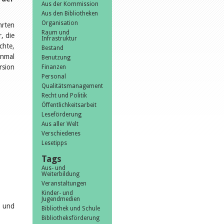
Aus der Kommission
Aus den Bibliotheken
Organisation
hrten
Raum und
, die
Infrastruktur
chte,
Bestand
inmal
Benutzung
rsion
Finanzen
Personal
Qualitätsmanagement
Recht und Politik
Öffentlichkeitsarbeit
Leseförderung
Aus aller Welt
Verschiedenes
Lesetipps
Tags
Aus- und
Weiterbildung
Veranstaltungen
Kinder- und
Jugendmedien
- und
Bibliothek und Schule
Bibliotheksförderung