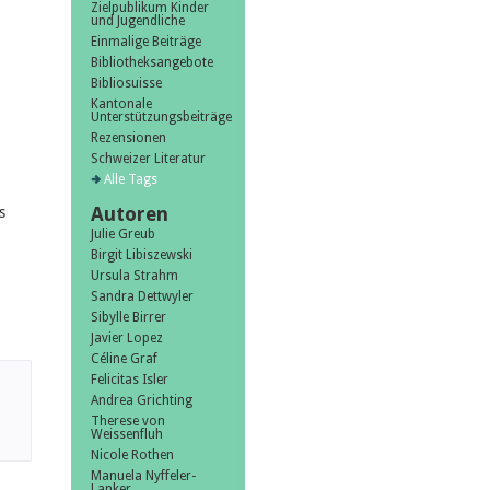
Zielpublikum Kinder
und Jugendliche
Einmalige Beiträge
Bibliotheksangebote
Bibliosuisse
Kantonale
Unterstützungsbeiträge
Rezensionen
Schweizer Literatur
Alle Tags
Autoren
s
Julie Greub
Birgit Libiszewski
Ursula Strahm
Sandra Dettwyler
Sibylle Birrer
Javier Lopez
Céline Graf
Felicitas Isler
Andrea Grichting
Therese von
Weissenfluh
Nicole Rothen
Manuela Nyffeler-
Lanker