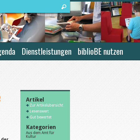
genda
Dienstleistungen
biblioBE nutzen
e
Artikel
Zur Artikelübersicht
Lesenswert
Gut bewertet
Kategorien
Aus dem Amt für
Kultur
 der