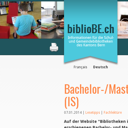
Français
Deutsch
Bachelor-/Mast
(IS)
07.01.2014
|
Lesetipps
|
Fachlektüre
Auf der Website "Bibliotheken i
erschienenen Bachelor- und Ma