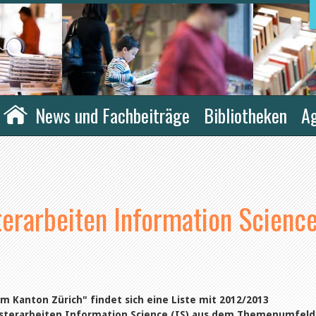
News und Fachbeiträge
Bibliotheken
A
erarbeiten Information Scienc
m Kanton Zürich" findet sich eine Liste mit 2012/2013
sterarbeiten Information Science (IS) aus dem Themenumfeld