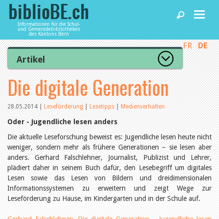
Informationen für die Schul-
und Gemeindebibliotheken
des Kantons Bern
FR
DE
Home
Artikel
Zur Artikelübersicht
Die digitale Generation
News und Fachbeiträge
Lesenswert
Gut bewertet
Kategorien
28.05.2014
|
Leseförderung
|
Lesetipps
|
Medienverhalten
Bibliotheken
Aus dem Amt für Kultur
Oder - Jugendliche lesen anders
Aus der Kommission
Aus den Bibliotheken
Die aktuelle Leseforschung beweist es: Jugendliche lesen heute nicht
Agenda
Organisation
weniger, sondern mehr als frühere Generationen – sie lesen aber
Raum und Infrastruktur
anders. Gerhard Falschlehner, Journalist, Publizist und Lehrer,
Bestand
plädiert daher in seinem Buch dafür, den Lesebegriff um digitales
Benutzung
Dienstleistungen
Lesen sowie das Lesen von Bildern und dreidimensionalen
Finanzen
Informationssystemen zu erweitern und zeigt Wege zur
Personal
Leseförderung zu Hause, im Kindergarten und in der Schule auf.
Qualitätsmanagement
biblioBE nutzen
Recht und Politik