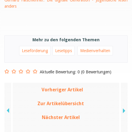
Gerhard Falschlehner: Die digitale Generation - Jugendliche lesen
Öffentlichkeitsarbeit
anders
Leseförderung
Aus aller Welt
Verschiedenes
Lesetipps
Tags
Aus- und Weiterbildung
Mehr zu den folgenden Themen
Veranstaltungen
Kinder- und Jugendmedien
Leseförderung
Lesetipps
Medienverhalten
Bibliothek und Schule
Bibliotheksförderung
Zielpublikum Kinder und
Jugendliche
Aktuelle Bewertung: 0 (0 Bewertungen)
Einmalige Beiträge
Bibliotheksangebote
Bibliosuisse
Vorheriger Artikel
Kantonale
Unterstützungsbeiträge
Rezensionen
Zur Artikelübersicht
Schweizer Literatur
Alle Tags
Nächster Artikel
Autoren
Julie Greub