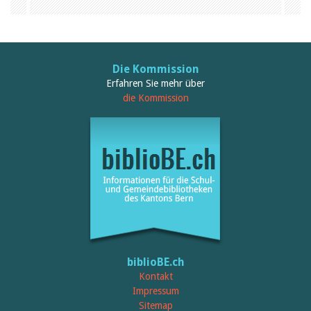
Birgit Libiszewski
Ursula Strahm
Sandra Dettwyler
Sibylle Birrer
Javier Lopez
Die Kommission
Céline Graf
Erfahren Sie mehr über
Felicitas Isler
die Kommission
Andrea Grichting
Therese von Weissenfluh
Nicole Rothen
Manuela Nyffeler-Lanker
Alle Autoren
Archiv
Juli 2026
Juni 2026
März 2026
Dezember 2025
November 2025
September 2025
biblioBE.ch
Juli 2025
Kontakt
Juni 2025
Impressum
März 2025
Sitemap