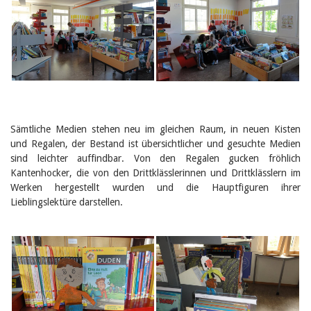
Birgit Libiszewski
Ursula Strahm
Sandra Dettwyler
Sibylle Birrer
Javier Lopez
Céline Graf
Felicitas Isler
Andrea Grichting
Therese von Weissenfluh
Nicole Rothen
Sämtliche Medien stehen neu im gleichen Raum, in neuen Kisten
Manuela Nyffeler-Lanker
und Regalen, der Bestand ist übersichtlicher und gesuchte Medien
Alle Autoren
sind leichter auffindbar. Von den Regalen gucken fröhlich
Kantenhocker, die von den Drittklässlerinnen und Drittklässlern im
Archiv
Werken hergestellt wurden und die Hauptfiguren ihrer
Juli 2026
Lieblingslektüre darstellen.
Juni 2026
März 2026
Dezember 2025
November 2025
September 2025
Juli 2025
Juni 2025
März 2025