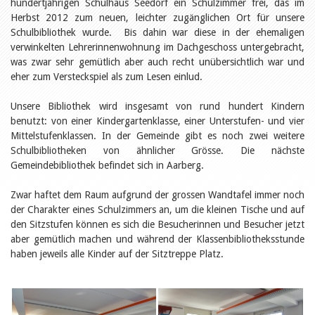
Öffentlichkeitsarbeit
hundertjährigen Schulhaus Seedorf ein Schulzimmer frei, das im
Leseförderung
Herbst 2012 zum neuen, leichter zugänglichen Ort für unsere
Aus aller Welt
Schulbibliothek wurde. Bis dahin war diese in der ehemaligen
Verschiedenes
verwinkelten Lehrerinnenwohnung im Dachgeschoss untergebracht,
Lesetipps
was zwar sehr gemütlich aber auch recht unübersichtlich war und
Tags
eher zum Versteckspiel als zum Lesen einlud.
Aus- und Weiterbildung
Unsere Bibliothek wird insgesamt von rund hundert Kindern
Veranstaltungen
benutzt: von einer Kindergartenklasse, einer Unterstufen- und vier
Kinder- und Jugendmedien
Bibliothek und Schule
Mittelstufenklassen. In der Gemeinde gibt es noch zwei weitere
Bibliotheksförderung
Schulbibliotheken von ähnlicher Grösse. Die nächste
Zielpublikum Kinder und
Gemeindebibliothek befindet sich in Aarberg.
Jugendliche
Einmalige Beiträge
Zwar haftet dem Raum aufgrund der grossen Wandtafel immer noch
Bibliotheksangebote
der Charakter eines Schulzimmers an, um die kleinen Tische und auf
Bibliosuisse
Kantonale
den Sitzstufen können es sich die Besucherinnen und Besucher jetzt
Unterstützungsbeiträge
aber gemütlich machen und während der Klassenbibliotheksstunde
Rezensionen
haben jeweils alle Kinder auf der Sitztreppe Platz.
Schweizer Literatur
Alle Tags
Autoren
Julie Greub