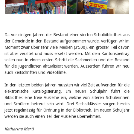
Februar 2025
2024
2023
2022
2021
2020
2019
Da vor einigen Jahren der Bestand einer vierten Schulbibliothek aus
2018
der Gemeinde in den Bestand aufgenommen wurde, verfügen wir im
2017
Moment zwar über sehr viele Medien (3‘500), ein grosser Teil davon
2016
ist aber veraltet und muss ersetzt werden. Mit dem Kantonsbeitrag
2015
sollen nun in einem ersten Schritt die Sachmedien und der Bestand
2014
für die Jugendlichen aktualisiert werden. Ausserdem führen wir neu
2013
auch Zeitschriften und Videofilme.
2012
In den letzten beiden Jahren mussten wir viel Zeit aufwenden für die
elektronische Katalogisierung. Im neuen Schuljahr führt die
Bibliothek eine freie Ausleihe ein, welche von älteren Schülerinnen
und Schülern betreut sein wird. Drei Sechstklässler sorgen bereits
jetzt regelmässig für Ordnung in der Bibliothek. Im neuen Schuljahr
werden sie auch einen Teil der Ausleihe übernehmen.
Katharina Marti