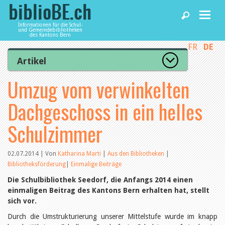
Informationen für die Schul-
und Gemeindebibliotheken
des Kantons Bern
FR
DE
Home
Artikel
Zur Artikelübersicht
Umzug vom verwinkelten
News und Fachbeiträge
Lesenswert
Gut bewertet
Dachgeschoss in ein helles
Kategorien
Bibliotheken
Aus dem Amt für Kultur
Schulzimmer
Aus der Kommission
Aus den Bibliotheken
Agenda
Organisation
02.07.2014 | Von
Katharina Marti
|
Aus den Bibliotheken
|
Raum und Infrastruktur
Bibliotheksförderung
|
Einmalige Beiträge
Bestand
Benutzung
Dienstleistungen
Die Schulbibliothek Seedorf, die Anfangs 2014 einen
Finanzen
einmaligen Beitrag des Kantons Bern erhalten hat, stellt
Personal
sich vor.
Qualitätsmanagement
biblioBE nutzen
Durch die Umstrukturierung unserer Mittelstufe wurde im knapp
Recht und Politik