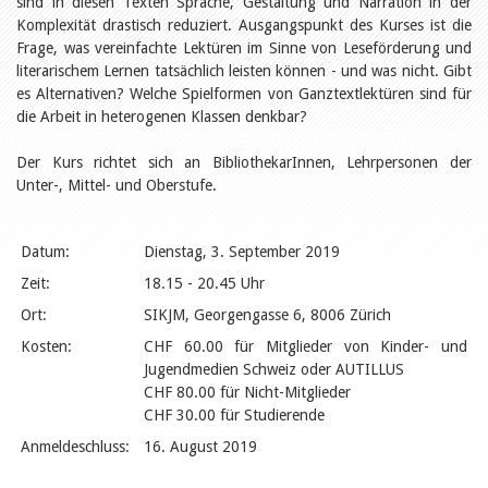
sind in diesen Texten Sprache, Gestaltung und Narration in der
Relations publiques
Encouragement à la lecture
Komplexität drastisch reduziert. Ausgangspunkt des Kurses ist die
Du monde entier
Frage, was vereinfachte Lektüren im Sinne von Leseförderung und
Divers
literarischem Lernen tatsächlich leisten können - und was nicht. Gibt
A lire
es Alternativen? Welche Spielformen von Ganztextlektüren sind für
Tags
die Arbeit in heterogenen Klassen denkbar?
Manifestations
Der Kurs richtet sich an BibliothekarInnen, Lehrpersonen der
Formation et perfectionnement
Unter-, Mittel- und Oberstufe.
Animations
Jeune public
Ecole et bibliothèque
Bibliosuisse
Datum:
Dienstag, 3. September 2019
Subventions cantonales
Zeit:
18.15 - 20.45 Uhr
Subventions extraordinaires
Littérature de jeunesse
Ort:
SIKJM, Georgengasse 6, 8006 Zürich
Membres de la commission
Kosten:
CHF 60.00 für Mitglieder von Kinder- und
Encouragement des
bibliothèques
Jugendmedien Schweiz oder AUTILLUS
Bibliomedia
CHF 80.00 für Nicht-Mitglieder
Tous les tags
CHF 30.00 für Studierende
Auteurs
Anmeldeschluss:
16. August 2019
Julie Greub