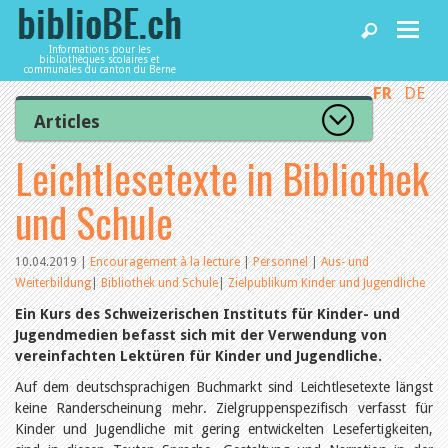
Informations pour les
bibliothèques scolaires et
communales du canton du Berne
FR
DE
Accueil
Articles
Tous les articles
Leichtlesetexte in Bibliothek
Articles
Articles recommandés
Les mieux notés
und Schule
Catégories
Bibliothèques
L’Office de la culture informe
La Commission informe
10.04.2019
|
Encouragement à la lecture
|
Personnel
|
Aus- und
Les bibliothèques informent
Weiterbildung
|
Bibliothek und Schule
|
Zielpublikum Kinder und Jugendliche
Agenda
Organisation
Ein Kurs des Schweizerischen Instituts für Kinder- und
Locaux et infrastructure
Jugendmedien befasst sich mit der Verwendung von
Collections
Utilisation
vereinfachten Lektüren für Kinder und Jugendliche.
Services
Finances
Auf dem deutschsprachigen Buchmarkt sind Leichtlesetexte längst
Personnel
keine Randerscheinung mehr. Zielgruppenspezifisch verfasst für
Gestion de la qualité
Utiliser biblioBE.ch
Kinder und Jugendliche mit gering entwickelten Lesefertigkeiten,
Droit et politique