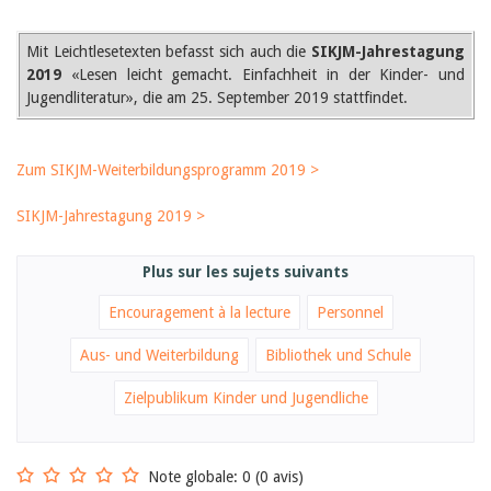
Sibylle Birrer
Javier Lopez
Andrea Grichting
Mit Leichtlesetexten befasst sich auch die
SIKJM-Jahrestagung
Maria Aellig-Abate
2019
«Lesen leicht gemacht. Einfachheit in der Kinder- und
Aline Yeretzian
Jugendliteratur», die am 25. September 2019 stattfindet.
Markus Jost
Markus Keel
Blaise Humbert-Droz
Sarah Jenni
Zum SIKJM-Weiterbildungsprogramm 2019 >
Gabriela Hammel
Brigitte Burri
SIKJM-Jahrestagung 2019 >
Tous les auteurs
Archives
Plus sur les sujets suivants
Juli 2026
Juni 2026
Encouragement à la lecture
Personnel
März 2026
Dezember 2025
Aus- und Weiterbildung
Bibliothek und Schule
November 2025
September 2025
Zielpublikum Kinder und Jugendliche
Juli 2025
Juni 2025
März 2025
Note globale: 0 (0 avis)
Februar 2025