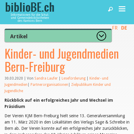
Informationen für die Schul-
und Gemeindebibliotheken
des Kantons Bern
FR
DE
Home
Artikel
Zur Artikelübersicht
Kinder- und Jugendmedien
News und Fachbeiträge
Lesenswert
Gut bewertet
Bern-Freiburg
Kategorien
Bibliotheken
Aus dem Amt für Kultur
Aus der Kommission
30.03.2020 | Von
Sandra Laufer
|
Leseförderung
|
Kinder- und
Aus den Bibliotheken
Jugendmedien
|
Partnerorganisationen
|
Zielpublikum Kinder und
Agenda
Organisation
Jugendliche
Raum und Infrastruktur
Rückblick auf ein erfolgreiches Jahr und Wechsel im
Bestand
Benutzung
Präsidium
Dienstleistungen
Finanzen
Der Verein KJM Bern-Freiburg hielt seine 13. Generalversammlung
Personal
am 11. März 2020 in den Lokalitäten des Verlags Sage & Schreibe in
Qualitätsmanagement
biblioBE nutzen
Bern ab. Der Verein konnte auf ein erfolgreiches Jahr zurückblicken,
Recht und Politik