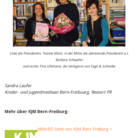
Birgit Libiszewski
Ursula Strahm
Sandra Dettwyler
Sibylle Birrer
Javier Lopez
Céline Graf
Felicitas Isler
Andrea Grichting
Therese von Weissenfluh
Links die Präsidentin, Yvonne Marti, in der Mitte die abtretende Präsidentin a.I.
Nicole Rothen
Barbara Schwaller
Manuela Nyffeler-Lanker
und rechts Tina Uhlmann, die Verlegerin von Sage & Schreibe
Alle Autoren
Archiv
Sandra Laufer
Juli 2026
Juni 2026
Kinder- und Jugendmediean Bern-Freibuarg, Ressort PR
März 2026
Dezember 2025
November 2025
Mehr über KJM Bern-Freiburg:
September 2025
Juli 2025
Juni 2025
biblioBE-Seite von KJM Bern-Freiburg >
März 2025