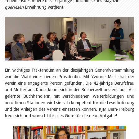
in dem insbesondere das 10-jährige Jubiläum seines Magazins
Öffentlichkeitsarbeit
Leseförderung
querlesen
Erwähnung verdient.
Aus aller Welt
Verschiedenes
Lesetipps
Tags
Aus- und Weiterbildung
Veranstaltungen
Kinder- und Jugendmedien
Bibliothek und Schule
Bibliotheksförderung
Ein wichtiges Traktandum an der diesjährigen Generalversammlung
Zielpublikum Kinder und
Jugendliche
war die Wahl einer neuen Präsidentin. Mit Yvonne Marti hat der
Einmalige Beiträge
Verein eine engagierte Person gefunden. Die 42-jährige Berufsfrau
Bibliotheksangebote
und Mutter aus Köniz kennt sich in der Bücherwelt bestens aus. Als
Bibliosuisse
gelernte Buchhändlerin mit verschiedenen Weiterbildungen und
Kantonale
Unterstützungsbeiträge
beruflichen Stationen wird sie sich kompetent für die Leseförderung
Rezensionen
und die Anliegen des Vereins einsetzen können. KJM Bern-Freiburg
Schweizer Literatur
freut sich und wünscht ihr alles Gute für die neue Aufgabe!
Alle Tags
Autoren
Julie Greub