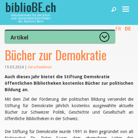
Informationen für die Schul-
und Gemeindebibliotheken
des Kantons Bern
FR
DE
Home
Artikel
Zur Artikelübersicht
Bücher zur Demokratie
News und Fachbeiträge
Lesenswert
Gut bewertet
Kategorien
19.03.2024
|
Verschiedenes
Bibliotheken
Aus dem Amt für Kultur
Auch dieses Jahr bietet die Stiftung Demokratie
Aus der Kommission
öffentlichen Bibliotheken kostenlos Bücher zur politischen
Aus den Bibliotheken
Bildung an.
Agenda
Organisation
Raum und Infrastruktur
Mit dem Ziel der Förderung der politischen Bildung versendet die
Bestand
Stiftung für Demokratie jährlich kostenlos ausgewählte aktuelle
Benutzung
Dienstleistungen
Bücher zur Schweizer Politik, Geschichte und Gesellschaft an
Finanzen
öffentliche Bibliotheken in der Schweiz.
Personal
Qualitätsmanagement
biblioBE nutzen
Die Stiftung für Demokratie wurde 1991 in Bern gegründet von alt
Recht und Politik