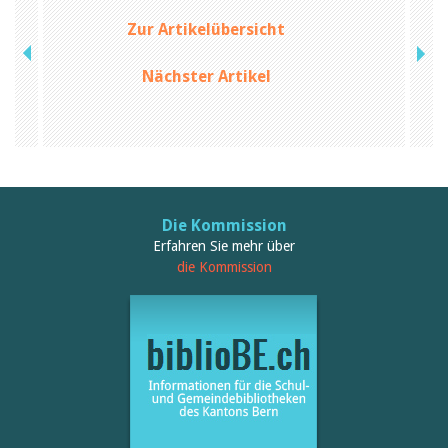
Birgit Libiszewski
Zur Artikelübersicht
Ursula Strahm
Sandra Dettwyler
Sibylle Birrer
Nächster Artikel
Javier Lopez
Céline Graf
Felicitas Isler
Andrea Grichting
Therese von Weissenfluh
Nicole Rothen
Manuela Nyffeler-Lanker
Alle Autoren
Die Kommission
Erfahren Sie mehr über
Archiv
die Kommission
Juli 2026
Juni 2026
März 2026
Dezember 2025
November 2025
September 2025
Juli 2025
Juni 2025
März 2025