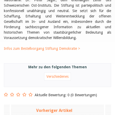
Nationalrat Dr. Peter Sager, dem ehemaligen Leiter des
Öffentlichkeitsarbeit
Schweizerischen Ost-Instituts. Die Stiftung ist parteipolitisch und
Leseförderung
Aus aller Welt
konfessionell unabhängig und neutral. Sie setzt sich für die
Verschiedenes
Schaffung, Erhaltung und Weiterentwicklung der offenen
Lesetipps
Gesellschaft im In- und Ausland ein, insbesondere durch die
Förderung sachbezogener Information zu aktuellen und
Tags
historischen Themen von staatsbürgerlicher Bedeutung als
Aus- und Weiterbildung
Voraussetzung demokratischer Willensbildung.
Veranstaltungen
Kinder- und Jugendmedien
Infos zum Bestellvorgang Stiftung Demokratie >
Bibliothek und Schule
Bibliotheksförderung
Zielpublikum Kinder und
Jugendliche
Einmalige Beiträge
Mehr zu den folgenden Themen
Bibliotheksangebote
Bibliosuisse
Verschiedenes
Kantonale
Unterstützungsbeiträge
Rezensionen
Schweizer Literatur
Aktuelle Bewertung: 0 (0 Bewertungen)
Alle Tags
Autoren
Vorheriger Artikel
Julie Greub