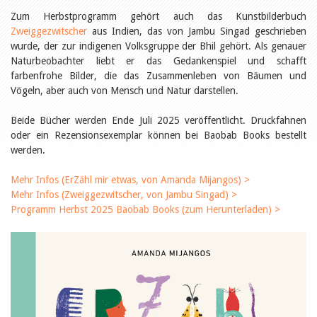
Öffentlichkeitsarbeit
Leseförderung
Zum Herbstprogramm gehört auch das Kunstbilderbuch
Aus aller Welt
Zweiggezwitscher
aus Indien, das von Jambu Singad geschrieben
Verschiedenes
wurde, der zur indigenen Volksgruppe der Bhil gehört. Als genauer
Lesetipps
Naturbeobachter liebt er das Gedankenspiel und schafft
Tags
farbenfrohe Bilder, die das Zusammenleben von Bäumen und
Vögeln, aber auch von Mensch und Natur darstellen.
Aus- und Weiterbildung
Veranstaltungen
Beide Bücher werden Ende Juli 2025 veröffentlicht. Druckfahnen
Kinder- und Jugendmedien
oder ein Rezensionsexemplar können bei Baobab Books bestellt
Bibliothek und Schule
Bibliotheksförderung
werden.
Zielpublikum Kinder und
Jugendliche
Mehr Infos (ErZähl mir etwas, von Amanda Mijangos) >
Einmalige Beiträge
Mehr Infos (Zweiggezwitscher, von Jambu Singad) >
Bibliotheksangebote
Programm Herbst 2025 Baobab Books (zum Herunterladen) >
Bibliosuisse
Kantonale
Unterstützungsbeiträge
Rezensionen
Schweizer Literatur
Alle Tags
Autoren
Julie Greub