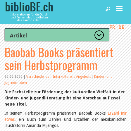
Informationen für die Schul-
und Gemeindebibliotheken
des Kantons Bern
FR
DE
Home
Artikel
Zur Artikelübersicht
Baobab Books präsentiert
News und Fachbeiträge
Lesenswert
Gut bewertet
sein Herbstprogramm
Kategorien
Bibliotheken
Aus dem Amt für Kultur
Aus der Kommission
20.06.2025
|
Verschiedenes
|
Interkulturelle Angebote
|
Kinder- und
Aus den Bibliotheken
Jugendmedien
Agenda
Organisation
Die Fachstelle zur Förderung der kulturellen Vielfalt in der
Raum und Infrastruktur
Kinder- und Jugendliteratur gibt eine Vorschau auf zwei
Bestand
Benutzung
neue Titel.
Dienstleistungen
Finanzen
In seinem Herbstprogramm präsentiert Baobab Books
ErZähl mir
Personal
etwas
, ein Buch zum Zählen und Erzählen der mexikanischen
Qualitätsmanagement
biblioBE nutzen
Illustratorin Amanda Mijangos.
Recht und Politik