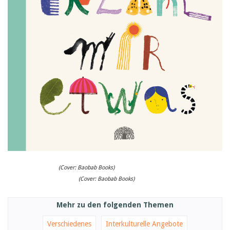
Birgit Libiszewski
Ursula Strahm
Sandra Dettwyler
Sibylle Birrer
Javier Lopez
Céline Graf
Felicitas Isler
Andrea Grichting
Therese von Weissenfluh
Nicole Rothen
Manuela Nyffeler-Lanker
Alle Autoren
Archiv
Juli 2026
Juni 2026
März 2026
(Cover: Baobab Books)
Dezember 2025
(Cover: Baobab Books)
November 2025
September 2025
Juli 2025
Mehr zu den folgenden Themen
Juni 2025
März 2025
Verschiedenes
Interkulturelle Angebote