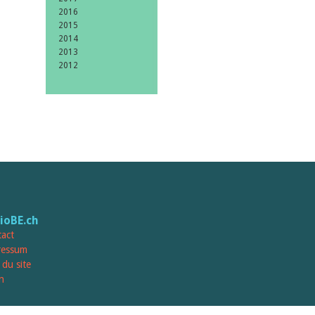
2016
2015
2014
2013
2012
lioBE.ch
act
ressum
 du site
n