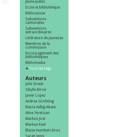
Jeune public
Ecole et bibliothèque
Bibliosuisse
Subventions
cantonales
Subventions
extraordinaires
Littérature de jeunesse
Membres de la
commission
Encouragement des
bibliothèques
Bibliomedia
Tous les tags
Auteurs
Julie Greub
Sibylle Birrer
Javier Lopez
Andrea Grichting
Maria Aellig-Abate
Aline Yeretzian
Markus Jost
Markus Keel
Blaise Humbert-Droz
Sarah Jenni