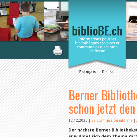
Français
Deutsch
Berner Biblioth
schon jetzt de
12.12.2025
|
La Commission informe
|
Der nächste Berner Bibliothekst
Er widmet sich dem Thema Parti