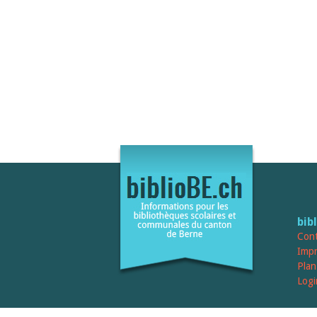
bib
Cont
Imp
Plan
Logi