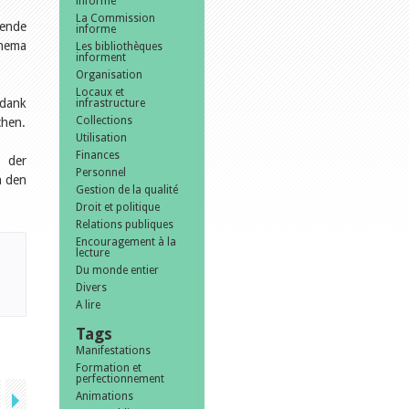
informe
La Commission
gende
informe
Thema
Les bibliothèques
informent
Organisation
Locaux et
dank
infrastructure
Collections
chen.
Utilisation
Finances
 der
Personnel
h den
Gestion de la qualité
Droit et politique
Relations publiques
Encouragement à la
lecture
Du monde entier
Divers
A lire
Tags
Manifestations
Formation et
perfectionnement
Animations