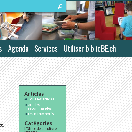
s
Agenda
Services
Utiliser biblioBE.ch
Articles
Tous les articles
Articles
recommandés
Les mieux notés
Catégories
t.
L’Office de la culture