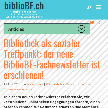
Informations pour les
bibliothèques scolaires et
communales du canton du Berne
FR
DE
Accueil
Articles
Tous les articles
Bibliothek als sozialer
Articles
Articles recommandés
Les mieux notés
Treffpunkt: der neue
Catégories
Bibliothèques
L’Office de la culture informe
BiblioBE-Fachnewsletter ist
La Commission informe
Les bibliothèques informent
erschienen!
Agenda
Organisation
Locaux et infrastructure
Collections
17.11.2025 | Par
Javier Lopez
|
L’Office de la culture informe
|
La
Utilisation
Services
Commission informe
Finances
Personnel
In diesem neuen Fachnewsletter erfahren Sie, wie
Gestion de la qualité
Utiliser biblioBE.ch
verschiedene Bibliotheken Begegnungen fördern, einen
Droit et politique
offenen Rahmen für Gespräche schaffen und Momente