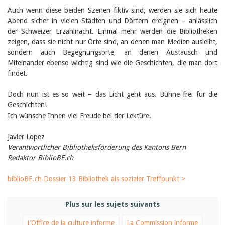
Sibylle Birrer
Auch wenn diese beiden Szenen fiktiv sind, werden sie sich heute
Javier Lopez
Andrea Grichting
Abend sicher in vielen Städten und Dörfern ereignen – anlässlich
Maria Aellig-Abate
der Schweizer Erzählnacht. Einmal mehr werden die Bibliotheken
Aline Yeretzian
zeigen, dass sie nicht nur Orte sind, an denen man Medien ausleiht,
Markus Jost
sondern auch Begegnungsorte, an denen Austausch und
Markus Keel
Miteinander ebenso wichtig sind wie die Geschichten, die man dort
Blaise Humbert-Droz
findet.
Sarah Jenni
Gabriela Hammel
Doch nun ist es so weit – das Licht geht aus. Bühne frei für die
Brigitte Burri
Geschichten!
Tous les auteurs
Ich wünsche Ihnen viel Freude bei der Lektüre.
Archives
Juli 2026
Javier Lopez
Juni 2026
Verantwortlicher Bibliotheksförderung des Kantons Bern
März 2026
Redaktor BiblioBE.ch
Dezember 2025
November 2025
biblioBE.ch Dossier 13 Bibliothek als sozialer Treffpunkt >
September 2025
Juli 2025
Juni 2025
Plus sur les sujets suivants
März 2025
Februar 2025
L’Office de la culture informe
La Commission informe