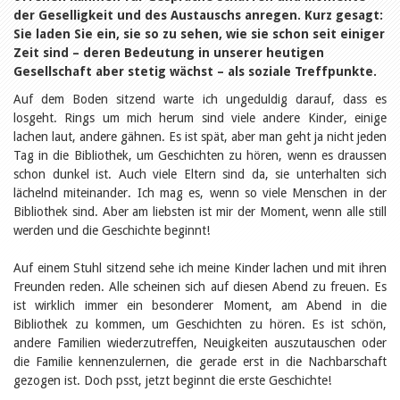
Relations publiques
der Geselligkeit und des Austauschs anregen. Kurz gesagt:
Encouragement à la lecture
Sie laden Sie ein, sie so zu sehen, wie sie schon seit einiger
Du monde entier
Zeit sind – deren Bedeutung in unserer heutigen
Divers
A lire
Gesellschaft aber stetig wächst – als soziale Treffpunkte.
Tags
Auf dem Boden sitzend warte ich ungeduldig darauf, dass es
losgeht. Rings um mich herum sind viele andere Kinder, einige
Manifestations
lachen laut, andere gähnen. Es ist spät, aber man geht ja nicht jeden
Formation et perfectionnement
Animations
Tag in die Bibliothek, um Geschichten zu hören, wenn es draussen
Jeune public
schon dunkel ist. Auch viele Eltern sind da, sie unterhalten sich
Ecole et bibliothèque
lächelnd miteinander. Ich mag es, wenn so viele Menschen in der
Bibliosuisse
Bibliothek sind. Aber am liebsten ist mir der Moment, wenn alle still
Subventions cantonales
werden und die Geschichte beginnt!
Subventions extraordinaires
Littérature de jeunesse
Auf einem Stuhl sitzend sehe ich meine Kinder lachen und mit ihren
Membres de la commission
Freunden reden. Alle scheinen sich auf diesen Abend zu freuen. Es
Encouragement des
bibliothèques
ist wirklich immer ein besonderer Moment, am Abend in die
Bibliomedia
Bibliothek zu kommen, um Geschichten zu hören. Es ist schön,
Tous les tags
andere Familien wiederzutreffen, Neuigkeiten auszutauschen oder
Auteurs
die Familie kennenzulernen, die gerade erst in die Nachbarschaft
gezogen ist. Doch psst, jetzt beginnt die erste Geschichte!
Julie Greub