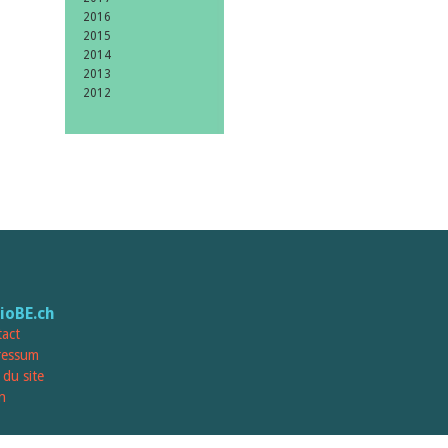
2016
2015
2014
2013
2012
lioBE.ch
act
ressum
 du site
n