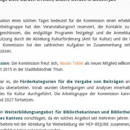
sation eines solchen Tages bedeutet für die Kommission einen erhebl
rbeitsgruppe hat den Veranstaltungsort reserviert, die Kontakte z
geschlossen, das endgültige Programm festgelegt und die Anmeld
stützung durch die Abteilung Kulturförderung (Amt für Kultur) und die
ie Kommission bei den zahlreichen Aufgaben im Zusammenhang mit
ützen.​
sion
: Die Kommission freut sich,
Naomi Tobler
als neues Mitglied willk
it 2015 in der Stadtbibliothek Thun.
war es, die
Förderkategorien für die Vergabe von Beiträgen
an
e zu überarbeiten. Vorab wurden Überlegungen und Analysen innerhal
tes für Kultur durchgeführt. Die Arbeitsgruppe der Kommission kann
d 2027 fortsetzen.
ein
Weiterbildungsangebot für Bibliothekarinnen und Bibliothe
des Kantons
vorschlagen, da ein solches Angebot seit mehreren Jahren 
 arbeitete mit der Abteilung für Weiterbildung der HEP-BEJUNE zusammen