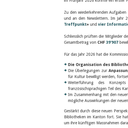
im Frühjahr 2026 konnte ein erster 
Zu den wiederkehrenden Aufgaben d
und an den Newslettern. Im Jahr 
Treffpunkt
»
und
vier Informat
Schliesslich prüften die Mitglieder 
Gesamtbetrag von
CHF
39’907
bewil
Für das Jahr 2026 hat die Kommissio
Die Organisation des Bibliot
Die Überlegungen zur
Anpassun
für Kultur bewilligt werden, fortse
Weiterführung des Konzep
französischsprachigen Teil des Ka
Im Zusammenhang mit den neue
mögliche Auswirkungen der neuen R
Gestärkt durch diese neuen Perspekt
Bibliotheken im Kanton fort. Sie hat
um ihre künftigen Massnahmen dara