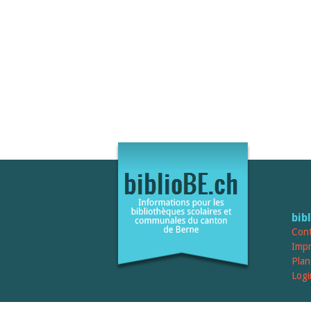
bib
Cont
Imp
Plan
Logi