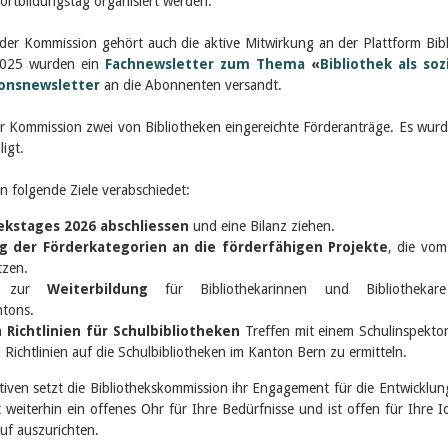
Fortbildungstag organisiert werden.
er Kommission gehört auch die aktive Mitwirkung an der Plattform Bib
2025 wurden ein
Fachnewsletter zum Thema
«
Bibliothek als soz
ionsnewsletter
an die Abonnenten versandt.
der Kommission zwei von Bibliotheken eingereichte Förderanträge. Es wurd
ligt.
n folgende Ziele verabschiedet:
hekstages 2026 abschliessen
und eine Bilanz ziehen.
g der Förderkategorien an die förderfähigen Projekte
, die vo
tzen.
ts zur
Weiterbildung
für Bibliothekarinnen und Bibliothekar
ntons.
n
Richtlinien für Schulbibliotheken
Treffen mit einem Schulinspekto
ichtlinien auf die Schulbibliotheken im Kanton Bern zu ermitteln.
iven setzt die Bibliothekskommission ihr Engagement für die Entwicklun
 weiterhin ein offenes Ohr für Ihre Bedürfnisse und ist offen für Ihre I
uf auszurichten.