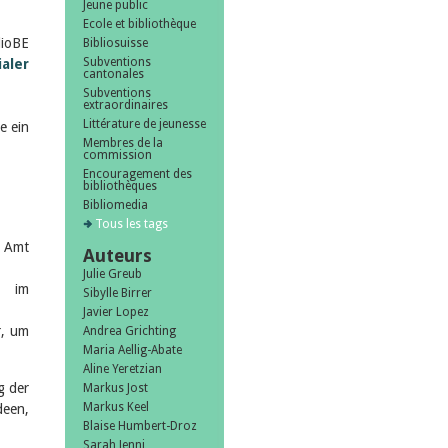
Jeune public
Ecole et bibliothèque
lioBE
Bibliosuisse
Subventions
ialer
cantonales
Subventions
extraordinaires
Littérature de jeunesse
e ein
Membres de la
commission
Encouragement des
bibliothèques
Bibliomedia
Tous les tags
m Amt
Auteurs
Julie Greub
e im
Sibylle Birrer
Javier Lopez
r, um
Andrea Grichting
Maria Aellig-Abate
Aline Yeretzian
g der
Markus Jost
Markus Keel
deen,
Blaise Humbert-Droz
Sarah Jenni