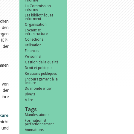
informe
La Commission
informe
Les bibliothèques
informent
ichen
Organisation
u den
Locaux et
ungen
infrastructure
Collections
 HEP-
Utilisation
 der
Finances
Personnel
Gestion de la qualité
ommen
Droit et politique
Relations publiques
Encouragement à la
lecture
 von
Du monde entier
b der
Divers
 ihre
A lire
Tags
Manifestations
kare
Formation et
nicht
perfectionnement
, und
Animations