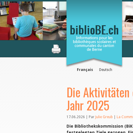
Français
Deutsch
Die Aktivitäte
Jahr 2025
17.06.2026 | Par
Julie Greub
|
La Commi
Die Bibliothekskommission (BiKo
festgelegten Ziele gezogen. Ei