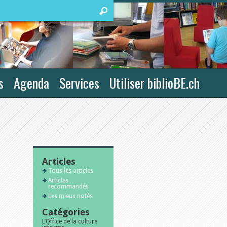
s
Agenda
Services
Utiliser biblioBE.ch
Articles
Tous les articles
Articles
recommandés
Les mieux notés
Catégories
L’Office de la culture