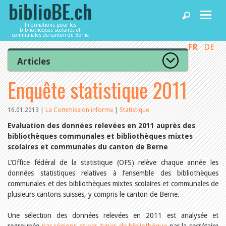
Informations pour les
bibliothèques scolaires et
communales du canton du Berne
FR
DE
Accueil
Articles
Tous les articles
Enquête statistique 2011
Articles
Articles recommandés
Les mieux notés
Catégories
16.01.2013
|
La Commission informe
|
Statistique
Bibliothèques
L’Office de la culture informe
Evaluation des données relevées en 2011 auprès des
La Commission informe
bibliothèques communales et bibliothèques mixtes
Les bibliothèques informent
scolaires et communales du canton de Berne
Agenda
Organisation
Locaux et infrastructure
L’Office fédéral de la statistique (OFS) relève chaque année les
Collections
données statistiques relatives à l’ensemble des bibliothèques
Utilisation
Services
communales et des bibliothèques mixtes scolaires et communales de
Finances
plusieurs cantons suisses, y compris le canton de Berne.
Personnel
Gestion de la qualité
Utiliser biblioBE.ch
Une sélection des données relevées en 2011 est analysée et
Droit et politique