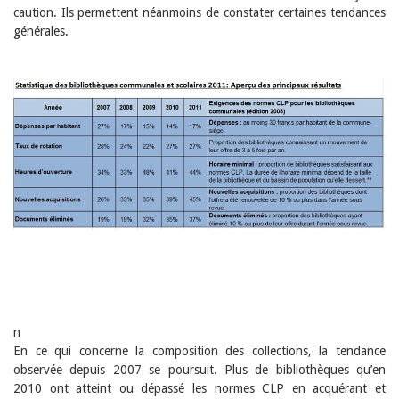
Sibylle Birrer
caution. Ils permettent néanmoins de constater certaines tendances
Javier Lopez
générales.
Andrea Grichting
Maria Aellig-Abate
Aline Yeretzian
Markus Jost
Markus Keel
Blaise Humbert-Droz
Sarah Jenni
Gabriela Hammel
Brigitte Burri
Tous les auteurs
Archives
Juillet 2026
Juin 2026
Mars 2026
Décembre 2025
Novembre 2025
Septembre 2025
n
Juillet 2025
En ce qui concerne la composition des collections, la tendance
Juin 2025
observée depuis 2007 se poursuit. Plus de bibliothèques qu’en
Mars 2025
2010 ont atteint ou dépassé les normes CLP en acquérant et
Février 2025