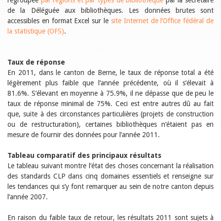
regroupée
par régions et par types de bibliothèque
par la secrétaire
Relations publiques
de la Déléguée aux bibliothèques. Les données brutes sont
Encouragement à la lecture
Du monde entier
accessibles en format Excel sur le
site Internet de l’Office fédéral de
Divers
la statistique (OFS)
.
A lire
Tags
Taux de réponse
Manifestations
En 2011, dans le canton de Berne, le taux de réponse total a été
Formation et perfectionnement
légèrement plus faible que l’année précédente, où il s’élevait à
Animations
81.6%. S’élevant en moyenne à 75.9%, il ne dépasse que de peu le
Jeune public
taux de réponse minimal de 75%. Ceci est entre autres dû au fait
Ecole et bibliothèque
Bibliosuisse
que, suite à des circonstances particulières (projets de construction
Subventions cantonales
ou de restructuration), certaines bibliothèques n’étaient pas en
Subventions extraordinaires
mesure de fournir des données pour l’année 2011.
Littérature de jeunesse
Membres de la commission
Tableau comparatif des principaux résultats
Encouragement des
Le tableau suivant montre l’état des choses concernant la réalisation
bibliothèques
Bibliomedia
des standards CLP dans cinq domaines essentiels et renseigne sur
Tous les tags
les tendances qui s’y font remarquer au sein de notre canton depuis
l’année 2007.
Auteurs
Julie Greub
En raison du faible taux de retour, les résultats 2011 sont sujets à