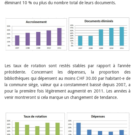
Janvier 2025
éliminant 10 % ou plus du nombre total de leurs documents.
2024
2023
2022
2021
2020
2019
2018
2017
2016
2015
2014
Les taux de rotation sont restés stables par rapport à l’année
2013
précédente. Concernant les dépenses, la proportion des
2012
bibliothèques qui dépensent au moins CHF 30.00 par habitant-e de
la commune siège, valeur qui a constamment baissé depuis 2007, a
pour la première fois légèrement augmenté en 2011. Les années à
venir montreront si cela marque un changement de tendance.