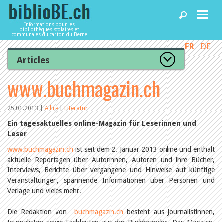
Informations pour les
bibliothèques scolaires et
communales du canton du Berne
FR
DE
Accueil
Articles
Tous les articles
www.buchmagazin.ch
Articles
Articles recommandés
Les mieux notés
Catégories
25.01.2013
|
A lire
|
Literatur
Bibliothèques
L’Office de la culture informe
Ein tagesaktuelles online-Magazin für Leserinnen und
La Commission informe
Leser
Les bibliothèques informent
Agenda
Organisation
www.buchmagazin.ch
ist seit dem 2. Januar 2013 online und enthält
Locaux et infrastructure
aktuelle Reportagen über Autorinnen, Autoren und ihre Bücher,
Collections
Interviews, Berichte über vergangene und Hinweise auf künftige
Utilisation
Services
Veranstaltungen, spannende Informationen über Personen und
Finances
Verlage und vieles mehr.
Personnel
Gestion de la qualité
Utiliser biblioBE.ch
Die Redaktion von
buchmagazin.ch
besteht aus Journalistinnen,
Droit et politique