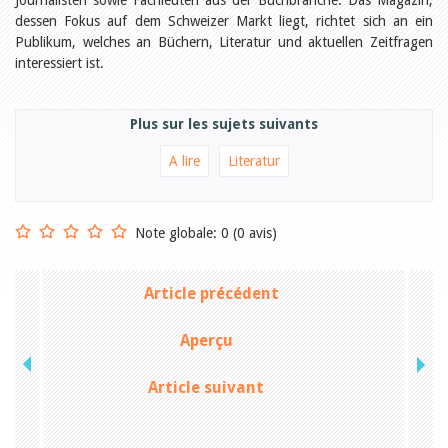
Journalisten sowie Fachleuten aus der Buchbranche. Das Magazin,
Relations publiques
dessen Fokus auf dem Schweizer Markt liegt,
Encouragement à la lecture
richtet sich an ein
Du monde entier
Publikum, welches an Büchern, Literatur und aktuellen Zeitfragen
Divers
interessiert ist.
A lire
Tags
Plus sur les sujets suivants
Manifestations
Formation et perfectionnement
A lire
Literatur
Animations
Jeune public
Ecole et bibliothèque
Bibliosuisse
Note globale: 0 (0 avis)
Subventions cantonales
Subventions extraordinaires
Littérature de jeunesse
Article précédent
Membres de la commission
Encouragement des
bibliothèques
Aperçu
Bibliomedia
Tous les tags
Article suivant
Auteurs
Julie Greub