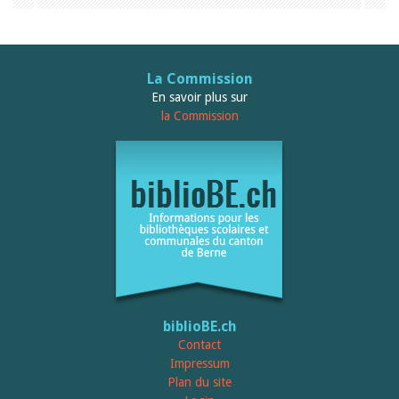
Sibylle Birrer
Javier Lopez
Andrea Grichting
Maria Aellig-Abate
Aline Yeretzian
La Commission
Markus Jost
En savoir plus sur
Markus Keel
la Commission
Blaise Humbert-Droz
Sarah Jenni
Gabriela Hammel
Brigitte Burri
Tous les auteurs
Archives
Juli 2026
Juni 2026
März 2026
Dezember 2025
November 2025
September 2025
biblioBE.ch
Juli 2025
Contact
Juni 2025
Impressum
März 2025
Plan du site
Februar 2025