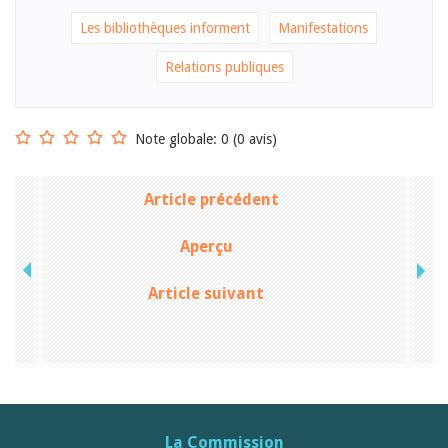
Sibylle Birrer
Javier Lopez
Les bibliothèques informent
Manifestations
Andrea Grichting
Maria Aellig-Abate
Relations publiques
Aline Yeretzian
Markus Jost
Markus Keel
Blaise Humbert-Droz
Note globale: 0 (0 avis)
Sarah Jenni
Gabriela Hammel
Brigitte Burri
Article précédent
Tous les auteurs
Archives
Aperçu
Juillet 2026
Juin 2026
Article suivant
Mars 2026
Décembre 2025
Novembre 2025
Septembre 2025
Juillet 2025
Juin 2025
Mars 2025
Février 2025
La Commission