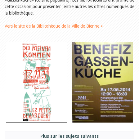
«Gassenküche» (cuisine populaire). Les bibliothécaires ont profité de
Relations publiques
cette occasion pour présenter entre autres les offres numériques de
Encouragement à la lecture
Du monde entier
la bibliothèque.
Divers
A lire
Vers le site de la Biblitohèque de la Ville de Bienne >
Tags
Manifestations
Formation et perfectionnement
Animations
Jeune public
Ecole et bibliothèque
Bibliosuisse
Subventions cantonales
Subventions extraordinaires
Littérature de jeunesse
Membres de la commission
Encouragement des
bibliothèques
Bibliomedia
Tous les tags
Auteurs
Julie Greub
Plus sur les sujets suivants