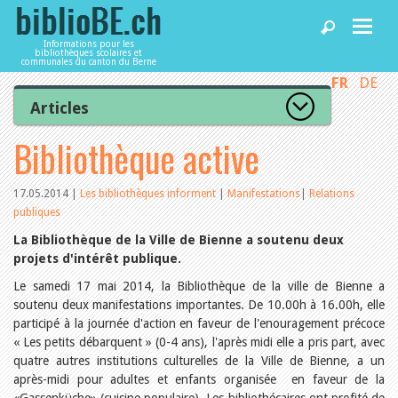
Informations pour les
bibliothèques scolaires et
communales du canton du Berne
FR
DE
Accueil
Articles
Tous les articles
Bibliothèque active
Articles
Articles recommandés
Les mieux notés
Catégories
17.05.2014
|
Les bibliothèques informent
|
Manifestations
|
Relations
Bibliothèques
publiques
L’Office de la culture informe
La Commission informe
La Bibliothèque de la Ville de Bienne a soutenu deux
Les bibliothèques informent
projets d'intérêt publique.
Agenda
Organisation
Locaux et infrastructure
Le samedi 17 mai 2014, la Bibliothèque de la ville de Bienne a
Collections
soutenu deux manifestations importantes. De 10.00h à 16.00h, elle
Utilisation
Services
participé à la journée d'action en faveur de l'enouragement précoce
Finances
« Les petits débarquent » (0-4 ans), l'après midi elle a pris part, avec
Personnel
quatre autres institutions culturelles de la Ville de Bienne, a un
Gestion de la qualité
Utiliser biblioBE.ch
après-midi pour adultes et enfants organisée en faveur de la
Droit et politique