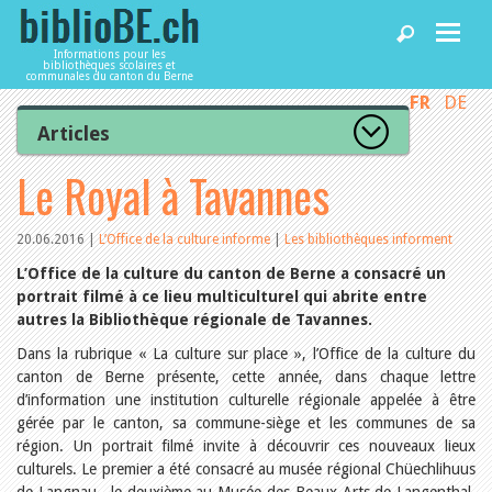
Informations pour les
bibliothèques scolaires et
communales du canton du Berne
FR
DE
Accueil
Articles
Tous les articles
Le Royal à Tavannes
Articles
Articles recommandés
Les mieux notés
Catégories
20.06.2016
|
L’Office de la culture informe
|
Les bibliothèques informent
Bibliothèques
L’Office de la culture informe
L’Office de la culture du canton de Berne a consacré un
La Commission informe
portrait filmé à ce lieu multiculturel qui abrite entre
Les bibliothèques informent
autres la Bibliothèque régionale de Tavannes.
Agenda
Organisation
Locaux et infrastructure
Dans la rubrique « La culture sur place », l’Office de la culture du
Collections
canton de Berne présente, cette année, dans chaque lettre
Utilisation
Services
d’information une institution culturelle régionale appelée à être
Finances
gérée par le canton, sa commune-siège et les communes de sa
Personnel
région. Un portrait filmé invite à découvrir ces nouveaux lieux
Gestion de la qualité
Utiliser biblioBE.ch
culturels. Le premier a été consacré au musée régional Chüechlihuus
Droit et politique