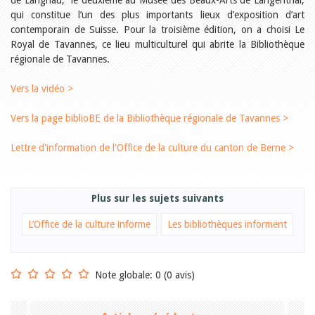
de Langnau, le deuxième au Musée des Beaux-Arts de Langenthal,
Relations publiques
qui constitue l’un des plus importants lieux d’exposition d’art
Encouragement à la lecture
Du monde entier
contemporain de Suisse. Pour la troisième édition, on a choisi Le
Divers
Royal de Tavannes, ce lieu multiculturel qui abrite la Bibliothèque
A lire
régionale de Tavannes.
Tags
Vers la vidéo >
Manifestations
Formation et perfectionnement
Vers la page biblioBE de la Bibliothèque régionale de Tavannes >
Animations
Jeune public
Lettre d'information de l'Office de la culture du canton de Berne >
Ecole et bibliothèque
Bibliosuisse
Subventions cantonales
Subventions extraordinaires
Plus sur les sujets suivants
Littérature de jeunesse
Membres de la commission
L’Office de la culture informe
Les bibliothèques informent
Encouragement des
bibliothèques
Bibliomedia
Tous les tags
Note globale: 0 (0 avis)
Auteurs
Julie Greub