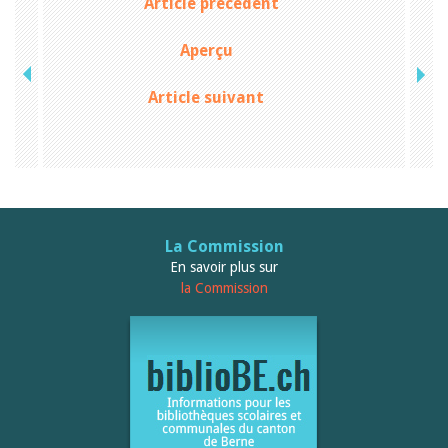
Sibylle Birrer
Article précédent
Javier Lopez
Andrea Grichting
Aperçu
Maria Aellig-Abate
Aline Yeretzian
Markus Jost
Article suivant
Markus Keel
Blaise Humbert-Droz
Sarah Jenni
Gabriela Hammel
Brigitte Burri
Tous les auteurs
Archives
La Commission
Juillet 2026
En savoir plus sur
Juin 2026
la Commission
Mars 2026
Décembre 2025
Novembre 2025
Septembre 2025
Juillet 2025
Juin 2025
Mars 2025
Février 2025