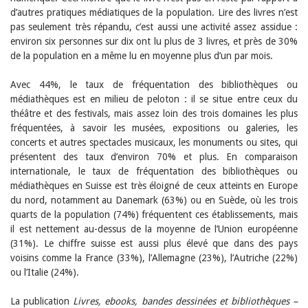
Sibylle Birrer
d’autres pratiques médiatiques de la population. Lire des livres n’est
Javier Lopez
pas seulement très répandu, c’est aussi une activité assez assidue :
Andrea Grichting
Maria Aellig-Abate
environ six personnes sur dix ont lu plus de 3 livres, et près de 30%
Aline Yeretzian
de la population en a même lu en moyenne plus d’un par mois.
Markus Jost
Markus Keel
Avec 44%, le taux de fréquentation des bibliothèques ou
Blaise Humbert-Droz
médiathèques est en milieu de peloton : il se situe entre ceux du
Sarah Jenni
théâtre et des festivals, mais assez loin des trois domaines les plus
Gabriela Hammel
fréquentées, à savoir les musées, expositions ou galeries, les
Brigitte Burri
concerts et autres spectacles musicaux, les monuments ou sites, qui
Tous les auteurs
présentent des taux d’environ 70% et plus. En comparaison
Archives
internationale, le taux de fréquentation des bibliothèques ou
Juillet 2026
médiathèques en Suisse est très éloigné de ceux atteints en Europe
Juin 2026
du nord, notamment au Danemark (63%) ou en Suède, où les trois
Mars 2026
quarts de la population (74%) fréquentent ces établissements, mais
Décembre 2025
il est nettement au-dessus de la moyenne de l’Union européenne
Novembre 2025
(31%). Le chiffre suisse est aussi plus élevé que dans des pays
Septembre 2025
voisins comme la France (33%), l’Allemagne (23%), l’Autriche (22%)
Juillet 2025
ou l’Italie (24%).
Juin 2025
Mars 2025
Février 2025
La publication
Livres, ebooks, bandes dessinées et bibliothèques –