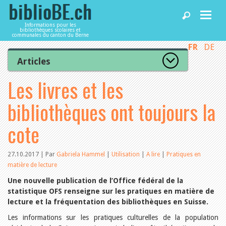
Informations pour les
bibliothèques scolaires et
communales du canton du Berne
FR
DE
Accueil
Articles
Tous les articles
Les livres et les
Articles
Articles recommandés
Les mieux notés
bibliothèques ont toujours la
Catégories
Bibliothèques
L’Office de la culture informe
cote
La Commission informe
Les bibliothèques informent
Agenda
Organisation
27.10.2017 | Par
Gabriela Hammel
|
Utilisation
|
A lire
|
Pratiques en
Locaux et infrastructure
matière de lecture
Collections
Utilisation
Services
Une nouvelle publication de l’Office fédéral de la
Finances
statistique OFS renseigne sur les pratiques en matière de
Personnel
lecture et la fréquentation des bibliothèques en Suisse.
Gestion de la qualité
Utiliser biblioBE.ch
Les informations sur les pratiques culturelles de la population
Droit et politique