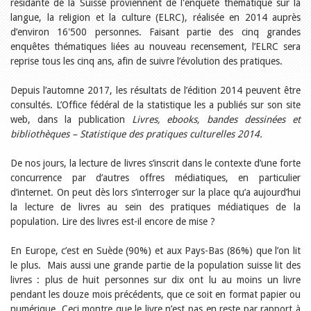
Relations publiques
résidante de la Suisse proviennent de l'enquête thématique sur la
Encouragement à la lecture
langue, la religion et la culture (ELRC), réalisée en 2014 auprès
Du monde entier
d’environ 16'500 personnes. Faisant partie des cinq grandes
Divers
enquêtes thématiques liées au nouveau recensement, l’ELRC sera
A lire
reprise tous les cinq ans, afin de suivre l’évolution des pra­tiques.
Tags
Depuis l’automne 2017, les résultats de l’édition 2014 peuvent être
Manifestations
consultés. L’Office fédéral de la statistique les a publiés sur son site
Formation et perfectionnement
web, dans la publication
Animations
Livres, ebooks, bandes dessinées et
Jeune public
bibliothèques – Statistique des pratiques culturelles 2014.
Ecole et bibliothèque
Bibliosuisse
De nos jours, la lecture de livres s’inscrit dans le contexte d’une forte
Subventions cantonales
concurrence par d’autres offres médiatiques, en particulier
Subventions extraordinaires
d’internet. On peut dès lors s’interroger sur la place qu’a aujourd’hui
Littérature de jeunesse
la lecture de livres au sein des pratiques médiatiques de la
Membres de la commission
population. Lire des livres est-il encore de mise ?
Encouragement des
bibliothèques
Bibliomedia
En Europe, c’est en Suède (90%) et aux Pays-Bas (86%) que l’on lit
Tous les tags
le plus. Mais aussi une grande partie de la population suisse lit des
Auteurs
livres : plus de huit personnes sur dix ont lu au moins un livre
pendant les douze mois précédents, que ce soit en format papier ou
Julie Greub
numérique. Ceci montre que le livre n’est pas en reste par rapport à