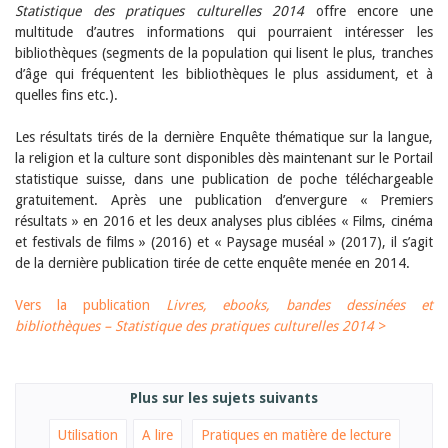
Janvier 2025
Statistique des pratiques culturelles 2014
offre encore une
2024
multitude d’autres informations qui pourraient intéresser les
2023
bibliothèques (segments de la population qui lisent le plus, tranches
2022
d’âge qui fréquentent les bibliothèques le plus assidument, et à
2021
quelles fins etc.).
2020
2019
Les résultats tirés de la dernière Enquête thématique sur la langue,
2018
la religion et la culture sont disponibles dès maintenant sur le Portail
2017
statistique suisse, dans une publication de poche téléchargeable
2016
2015
gratuitement. Après une publication d’envergure « Premiers
2014
résultats » en 2016 et les deux analyses plus ciblées « Films, cinéma
2013
et festivals de films » (2016) et « Paysage muséal » (2017), il s’agit
2012
de la dernière publication tirée de cette enquête menée en 2014.
Vers la publication
Livres, ebooks, bandes dessinées et
bibliothèques – Statistique des pratiques culturelles 2014
>
Plus sur les sujets suivants
Utilisation
A lire
Pratiques en matière de lecture