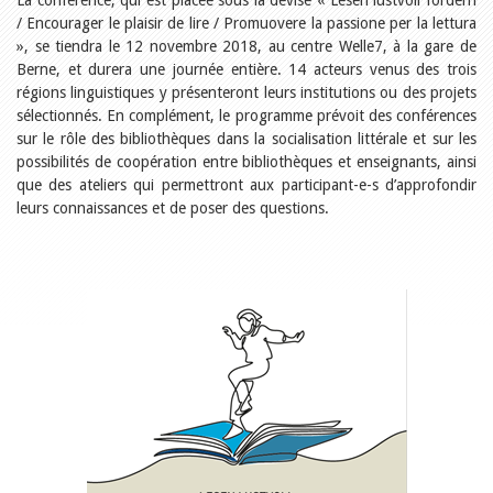
La conférence, qui est placée sous la devise « Lesen lustvoll fördern
Relations publiques
/ Encourager le plaisir de lire / Promuovere la passione per la lettura
Encouragement à la lecture
Du monde entier
», se tiendra le 12 novembre 2018, au centre Welle7, à la gare de
Divers
Berne, et durera une journée entière. 14 acteurs venus des trois
A lire
régions linguistiques y présenteront leurs institutions ou des projets
sélectionnés. En complément, le programme prévoit des conférences
Tags
sur le rôle des bibliothèques dans la socialisation littérale et sur les
Manifestations
possibilités de coopération entre bibliothèques et enseignants, ainsi
Formation et perfectionnement
que des ateliers qui permettront aux participant-e-s d’approfondir
Animations
leurs connaissances et de poser des questions.
Jeune public
Ecole et bibliothèque
Bibliosuisse
Subventions cantonales
Subventions extraordinaires
Littérature de jeunesse
Membres de la commission
Encouragement des
bibliothèques
Bibliomedia
Tous les tags
Auteurs
Julie Greub