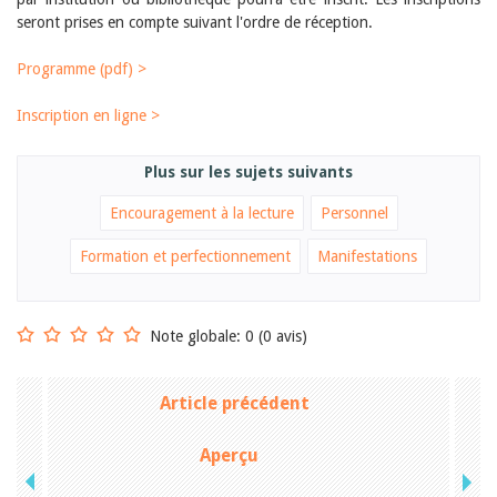
Janvier 2025
seront prises en compte suivant l'ordre de réception.
2024
2023
Programme (pdf) >
2022
2021
2020
Inscription en ligne >
2019
2018
Plus sur les sujets suivants
2017
2016
Encouragement à la lecture
Personnel
2015
2014
Formation et perfectionnement
Manifestations
2013
2012
Note globale: 0 (0 avis)
Article précédent
Aperçu