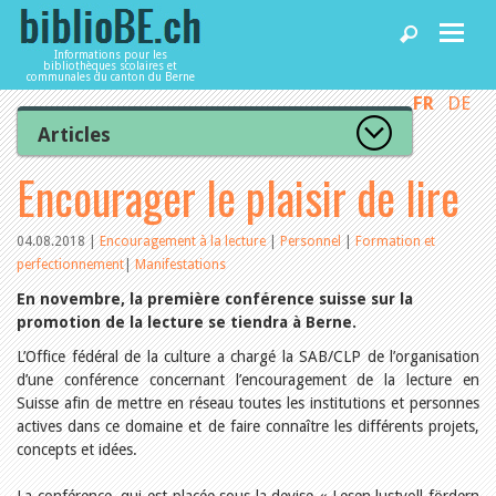
Informations pour les
bibliothèques scolaires et
communales du canton du Berne
FR
DE
Accueil
Articles
Tous les articles
Encourager le plaisir de lire
Articles
Articles recommandés
Les mieux notés
Catégories
04.08.2018
|
Encouragement à la lecture
|
Personnel
|
Formation et
Bibliothèques
perfectionnement
|
Manifestations
L’Office de la culture informe
La Commission informe
En novembre, la première conférence suisse sur la
Les bibliothèques informent
promotion de la lecture se tiendra à Berne.
Agenda
Organisation
Locaux et infrastructure
L’Office fédéral de la culture a chargé la SAB/CLP de l’organisation
Collections
d’une conférence concernant l’encouragement de la lecture en
Utilisation
Services
Suisse afin de mettre en réseau toutes les institutions et personnes
Finances
actives dans ce domaine et de faire connaître les différents projets,
Personnel
concepts et idées.
Gestion de la qualité
Utiliser biblioBE.ch
Droit et politique