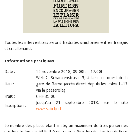
Sibylle Birrer
Javier Lopez
Andrea Grichting
Maria Aellig-Abate
Aline Yeretzian
Markus Jost
Markus Keel
Blaise Humbert-Droz
Toutes les interventions seront traduites simultanément en français
Sarah Jenni
et en allemand.
Gabriela Hammel
Brigitte Burri
Informations pratiques
Tous les auteurs
Archives
Date :
12 novembre 2018, 09.00h – 17.00h
Welle7, Schanzenstrasse 5, à la sortie ouest de la
Juillet 2026
Lieu :
Juin 2026
gare de Berne (accès direct depuis les voies 1–13
Mars 2026
via la passerelle)
Décembre 2025
Frais :
CHF 35.00
Novembre 2025
Jusqu’au 21 septembre 2018, sur le site
Inscription :
Septembre 2025
www.sabclp.ch
.
Juillet 2025
Juin 2025
Mars 2025
Le nombre des places étant limité, un maximum de trois personnes
Février 2025
par institution ou bibliothèque pourra être inscrit. Les inscriptions