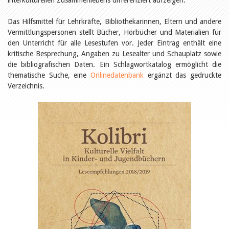
interkulturellen Zusammenlebens differenziert aufzeigen.
Relations publiques
Encouragement à la lecture
Du monde entier
Das Hilfsmittel für Lehrkräfte, Bibliothekarinnen, Eltern und andere
Divers
Vermittlungspersonen stellt Bücher, Hörbücher und Materialien für
A lire
den Unterricht für alle Lesestufen vor. Jeder Eintrag enthält eine
kritische Besprechung, Angaben zu Lesealter und Schauplatz sowie
Tags
die bibliografischen Daten. Ein Schlagwortkatalog ermöglicht die
Manifestations
thematische Suche, eine
Onlinedatenbank
ergänzt das gedruckte
Formation et perfectionnement
Verzeichnis.
Animations
Jeune public
Ecole et bibliothèque
Bibliosuisse
Subventions cantonales
Subventions extraordinaires
Littérature de jeunesse
Membres de la commission
Encouragement des
bibliothèques
Bibliomedia
Tous les tags
Auteurs
Julie Greub