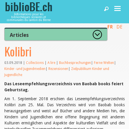
Informations pour les
bibliothèques scolaires et
communales du canton du Berne
FR
DE
Accueil
Articles
Tous les articles
Kolibri
Articles
Articles recommandés
Les mieux notés
Catégories
03.09.2018
|
Collections
|
A lire
|
Buchbesprechungen
|
Ferne Welten
|
Bibliothèques
Kinder- und Jugendmedien
|
Rezensionen
|
Zielpublikum Kinder und
L’Office de la culture informe
La Commission informe
Jugendliche
Les bibliothèques informent
Das Leseempfehlungsverzeichnis von Baobab books feiert
Agenda
Organisation
Geburtstag.
Locaux et infrastructure
Collections
Am 1. September 2018 erschien das Leseempfehlungsverzeichnis
Utilisation
Services
Kolibri zum 25. Mal. Das Verzeichnis wird von Baobab books
Finances
herausgegeben und weist auf Bücher und andere Medien hin, die
Personnel
Kindern und Jugendlichen eine offene Begegnung mit anderen
Gestion de la qualité
Utiliser biblioBE.ch
Kulturen ermöglichen und Aspekte der kulturellen Vielfalt und des
Droit et politique