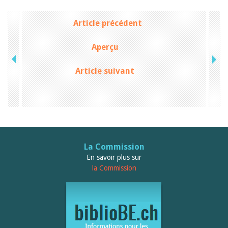
Sibylle Birrer
Javier Lopez
Andrea Grichting
Article précédent
Maria Aellig-Abate
Aline Yeretzian
Aperçu
Markus Jost
Markus Keel
Blaise Humbert-Droz
Article suivant
Sarah Jenni
Gabriela Hammel
Brigitte Burri
Tous les auteurs
Archives
Juillet 2026
Juin 2026
La Commission
Mars 2026
En savoir plus sur
Décembre 2025
la Commission
Novembre 2025
Septembre 2025
Juillet 2025
Juin 2025
Mars 2025
Février 2025