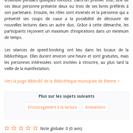
ensemble pendant quelques minutes. Dans un premier tour, une de
Relations publiques
ces deux personne présente deux ou trois de ses livres préférés à
Encouragement à la lecture
Du monde entier
son partenaire. Ensuite, les rôles sont inversés et la personne qui a
Divers
présenté ses coups de cœur a la possibilité de découvrir de
A lire
nouvelles lectures dans un autre duo. Grâce à cette démarche, les
participants reçoivent un maximum d'inspirations dans un minimum
Tags
de temps.
Manifestations
Formation et perfectionnement
Les séances de speed-booking ont lieu dans les locaux de la
Animations
bibliothèque. Elles durent environ une heure et sont gratuites, mais
Jeune public
les personnes intéressées sont invitées à s’inscrire, au plus tard la
Ecole et bibliothèque
Bibliosuisse
veille de la manifestation.
Subventions cantonales
Subventions extraordinaires
Vers la page BiblioBE de la Bibliothèque municipale de Bienne >
Littérature de jeunesse
Membres de la commission
Encouragement des
Plus sur les sujets suivants
bibliothèques
Bibliomedia
Encouragement à la lecture
Animations
Tous les tags
Auteurs
Julie Greub
Note globale: 0 (0 avis)