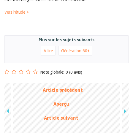
Janvier 2025
2024
Vers l’étude >
2023
2022
2021
2020
2019
Plus sur les sujets suivants
2018
2017
A lire
Génération 60+
2016
2015
2014
2013
Note globale: 0 (0 avis)
2012
Article précédent
Aperçu
Article suivant