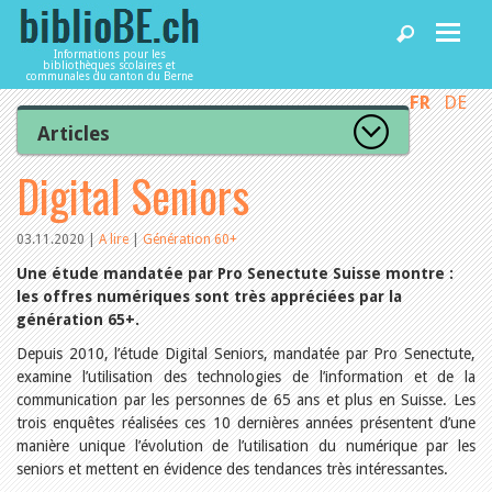
Informations pour les
bibliothèques scolaires et
communales du canton du Berne
FR
DE
Accueil
Articles
Tous les articles
Digital Seniors
Articles
Articles recommandés
Les mieux notés
Catégories
03.11.2020
|
A lire
|
Génération 60+
Bibliothèques
L’Office de la culture informe
Une étude mandatée par Pro Senectute Suisse montre :
La Commission informe
les offres numériques sont très appréciées par la
Les bibliothèques informent
génération 65+.
Agenda
Organisation
Locaux et infrastructure
Depuis 2010, l’étude Digital Seniors, mandatée par Pro Senectute,
Collections
examine l’utilisation des technologies de l’information et de la
Utilisation
Services
communication par les personnes de 65 ans et plus en Suisse. Les
Finances
trois enquêtes réalisées ces 10 dernières années présentent d’une
Personnel
manière unique l’évolution de l’utilisation du numérique par les
Gestion de la qualité
Utiliser biblioBE.ch
seniors et mettent en évidence des tendances très intéressantes.
Droit et politique