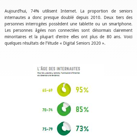
Relations publiques
Encouragement à la lecture
Aujourd’hui, 74% utilisent Internet. La proportion de seniors
Du monde entier
internautes a donc presque doublé depuis 2010. Deux tiers des
Divers
personnes interrogées possèdent une tablette ou un smartphone.
A lire
Les personnes âgées non connectées sont désormais clairement
Tags
minoritaires et la plupart d’entre elles ont plus de 80 ans. Voici
Manifestations
quelques résultats de l’’étude « Digital Seniors 2020 ».
Formation et perfectionnement
Animations
Jeune public
Ecole et bibliothèque
Bibliosuisse
Subventions cantonales
Subventions extraordinaires
Littérature de jeunesse
Membres de la commission
Encouragement des
bibliothèques
Bibliomedia
Tous les tags
Auteurs
Julie Greub