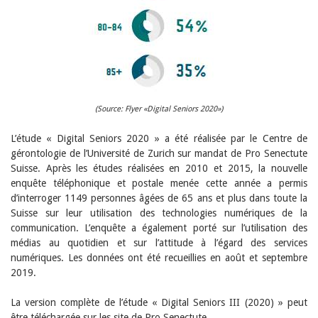
Sibylle Birrer
Javier Lopez
Andrea Grichting
Maria Aellig-Abate
Aline Yeretzian
Markus Jost
Markus Keel
Blaise Humbert-Droz
Sarah Jenni
(Source: Flyer «Digital Seniors 2020»)
Gabriela Hammel
Brigitte Burri
L’étude « Digital Seniors 2020 » a été réalisée par le Centre de
Tous les auteurs
gérontologie de l’Université de Zurich sur mandat de Pro Senectute
Suisse. Après les études réalisées en 2010 et 2015, la nouvelle
Archives
enquête téléphonique et postale menée cette année a permis
Juillet 2026
d’interroger 1149 personnes âgées de 65 ans et plus dans toute la
Juin 2026
Suisse sur leur utilisation des technologies numériques de la
Mars 2026
communication. L’enquête a également porté sur l’utilisation des
Décembre 2025
médias au quotidien et sur l’attitude à l’égard des services
Novembre 2025
Septembre 2025
numériques. Les données ont été recueillies en août et septembre
Juillet 2025
2019.
Juin 2025
Mars 2025
La version complète de l’étude « Digital Seniors III (2020) » peut
Février 2025
être téléchargée sur les site de Pro Senectute.