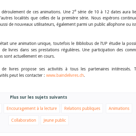
e
n déroulement de ces animations. Une 2
série de 10 à 12 dates aura li
autres localités que celles de la première série. Nous espérons continu
 aussi de nouveaux utilisateurs, également parmi un public allophone ou is
tait une animation unique, toutefois le Bibliobus de l’UP étudie la possib
in de livres dans ses prestations régulières. Une participation des com
ons sont actuellement en cours.
 de livres propose ses activités à tous les partenaires intéressés. 
vités peut les contacter :
www.baindelivres.ch
.
Plus sur les sujets suivants
Encouragement à la lecture
Relations publiques
Animations
Collaboration
Jeune public