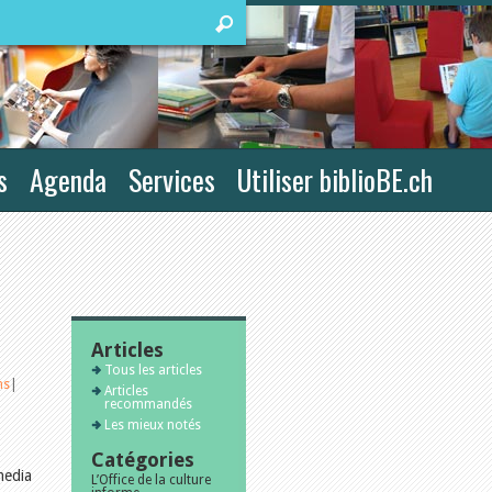
s
Agenda
Services
Utiliser biblioBE.ch
Articles
Tous les articles
ns
|
Articles
recommandés
Les mieux notés
Catégories
media
L’Office de la culture