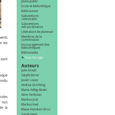
Jeune public
Ecole et bibliothèque
Bibliosuisse
Subventions
cantonales
Subventions
extraordinaires
Littérature de jeunesse
Membres de la
ments
commission
r les
Encouragement des
bibliothèques
Bibliomedia
Tous les tags
 sont
Auteurs
Julie Greub
esque
Sibylle Birrer
Javier Lopez
pondu
Andrea Grichting
Maria Aellig-Abate
Aline Yeretzian
coles
Markus Jost
r nos
Markus Keel
de la
Blaise Humbert-Droz
Sarah Jenni