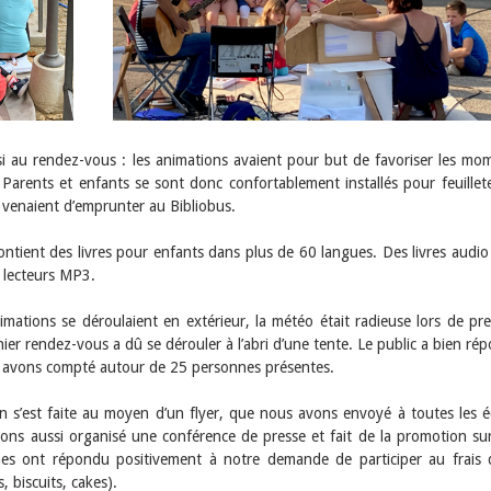
ssi au rendez-vous : les animations avaient pour but de favoriser les mo
 Parents et enfants se sont donc confortablement installés pour feuillete
ls venaient d’emprunter au Bibliobus.
ontient des livres pour enfants dans plus de 60 langues. Des livres audio
 lecteurs MP3.
mations se déroulaient en extérieur, la météo était radieuse lors de pr
nier rendez-vous a dû se dérouler à l’abri d’une tente. Le public a bien ré
 avons compté autour de 25 personnes présentes.
n s’est faite au moyen d’un flyer, que nous avons envoyé à toutes les é
s aussi organisé une conférence de presse et fait de la promotion su
es ont répondu positivement à notre demande de participer au frais 
, biscuits, cakes).