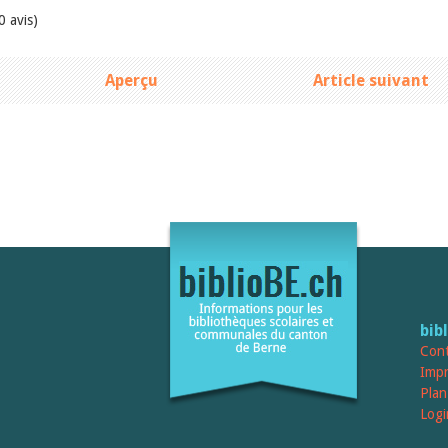
0 avis)
Aperçu
Article suivant
bib
Cont
Imp
Plan
Logi