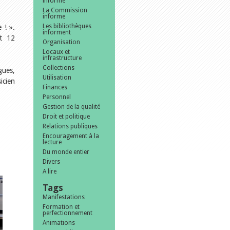
informe
La Commission
informe
Les bibliothèques
 ! ».
informent
nt 12
Organisation
Locaux et
infrastructure
Collections
gues,
Utilisation
icien
Finances
Personnel
Gestion de la qualité
Droit et politique
Relations publiques
Encouragement à la
lecture
Du monde entier
Divers
A lire
Tags
Manifestations
Formation et
perfectionnement
Animations