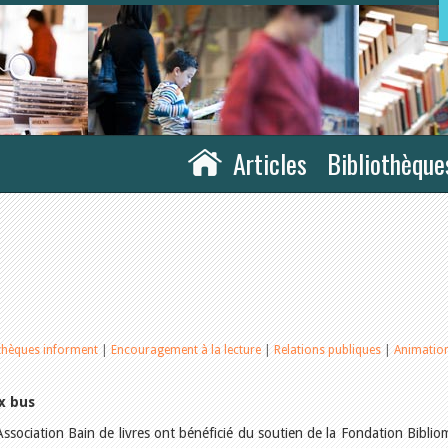
Articles
Bibliothèque
othèques informent
|
Encouragement à la lecture
|
Relations publiques
|
Animatio
x bus
’Association Bain de livres ont bénéficié du soutien de la Fondation Biblio