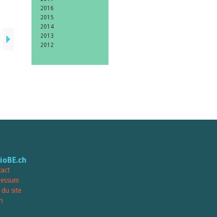
2016
2015
2014
2013
2012
lioBE.ch
act
ressum
 du site
n