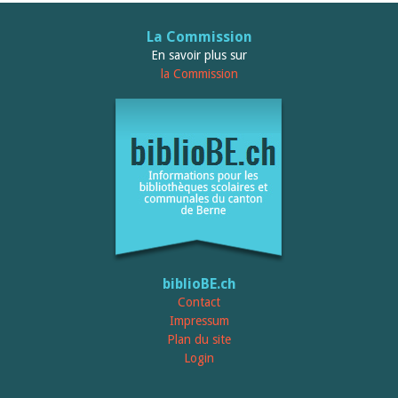
Sibylle Birrer
Javier Lopez
Andrea Grichting
La Commission
Maria Aellig-Abate
En savoir plus sur
Aline Yeretzian
la Commission
Markus Jost
Markus Keel
Blaise Humbert-Droz
Sarah Jenni
Gabriela Hammel
Brigitte Burri
Tous les auteurs
Archives
Juillet 2026
Juin 2026
Mars 2026
biblioBE.ch
Décembre 2025
Contact
Novembre 2025
Septembre 2025
Impressum
Juillet 2025
Plan du site
Juin 2025
Login
Mars 2025
Février 2025