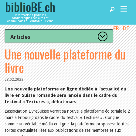
Informations pour les
bibliothèques scolaires et
communales du canton du Berne
FR
DE
Accueil
Articles
Tous les articles
Une nouvelle plateforme du
Articles
Articles recommandés
Les mieux notés
livre
Catégories
Bibliothèques
L’Office de la culture informe
La Commission informe
28.02.2023
Les bibliothèques informent
Agenda
Une nouvelle plateforme en ligne dédiée à l’actualité du
Organisation
livre en Suisse romande sera lancée dans le cadre du
Locaux et infrastructure
festival « Textures », début mars.
Collections
Utilisation
Services
L’association LivreSuisse vernit sa nouvelle plateforme éditoriale le 2
Finances
mars à Fribourg dans le cadre du festval « Textures ». Conçue
Personnel
comme un véritable média en ligne, la plateforme proposera toutes
Gestion de la qualité
Utiliser biblioBE.ch
sortes d’actualités liées aux publications de ses membres et aux
Droit et politique