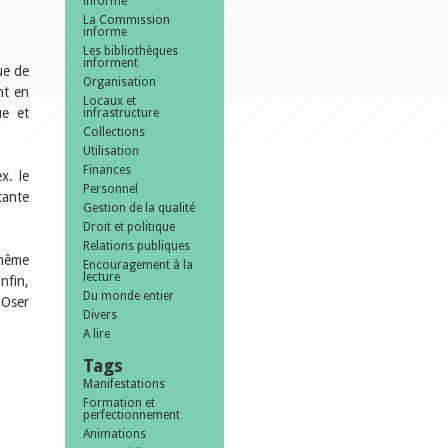
informe
La Commission
informe
Les bibliothèques
informent
ue de
Organisation
nt en
Locaux et
ue et
infrastructure
Collections
Utilisation
Finances
x. le
Personnel
tante
Gestion de la qualité
Droit et politique
Relations publiques
 même
Encouragement à la
lecture
nfin,
Du monde entier
 Oser
Divers
A lire
Tags
Manifestations
Formation et
perfectionnement
Animations