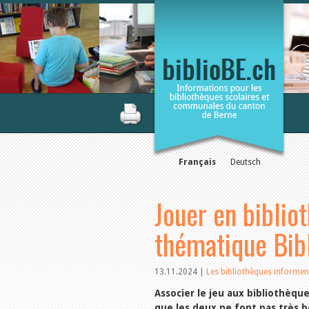
Français
Deutsch
Jouer en biblio
thématique Bibl
13.11.2024
|
Les bibliothèques informen
Associer le jeu aux bibliothèqu
que les deux ne font pas très b