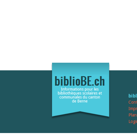
bib
Cont
Imp
Plan
Logi