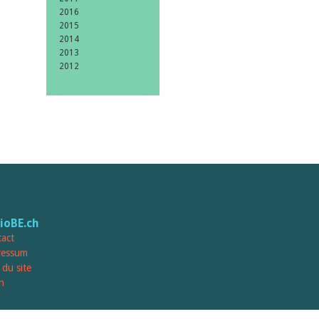
2016
2015
2014
2013
2012
lioBE.ch
act
ressum
 du site
n