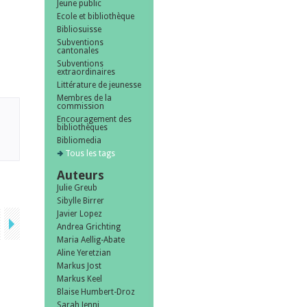
Jeune public
Ecole et bibliothèque
Bibliosuisse
Subventions
cantonales
Subventions
extraordinaires
Littérature de jeunesse
Membres de la
commission
Encouragement des
bibliothèques
Bibliomedia
Tous les tags
Auteurs
Julie Greub
Sibylle Birrer
Javier Lopez
Andrea Grichting
Maria Aellig-Abate
Aline Yeretzian
Markus Jost
Markus Keel
Blaise Humbert-Droz
Sarah Jenni