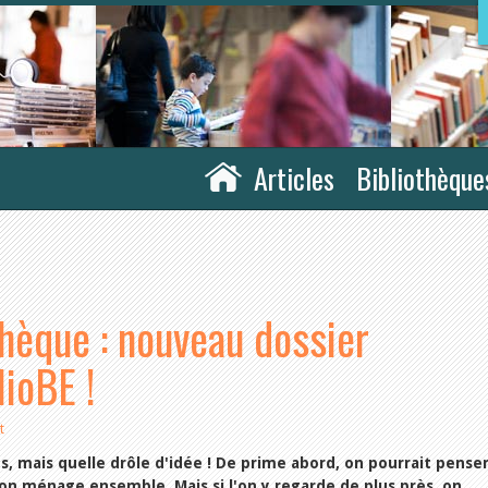
Articles
Bibliothèque
thèque : nouveau dossier
ioBE !
t
es, mais quelle drôle d'idée ! De prime abord, on pourrait pense
on ménage ensemble. Mais si l'on y regarde de plus près, on