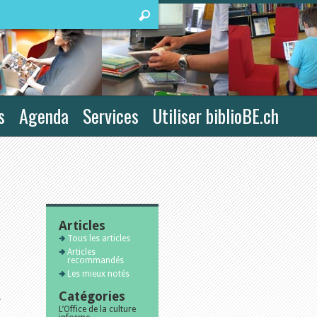
s
Agenda
Services
Utiliser biblioBE.ch
Articles
Tous les articles
Articles
recommandés
Les mieux notés
Catégories
r
L’Office de la culture