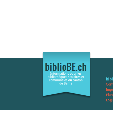
bib
Cont
Imp
Plan
Logi