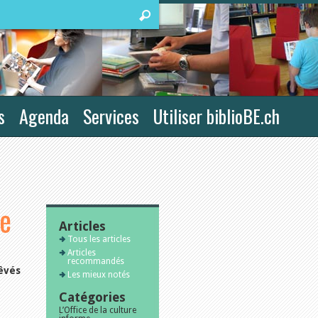
s
Agenda
Services
Utiliser biblioBE.ch
ie
Articles
Tous les articles
Articles
recommandés
êvés
Les mieux notés
Catégories
L’Office de la culture