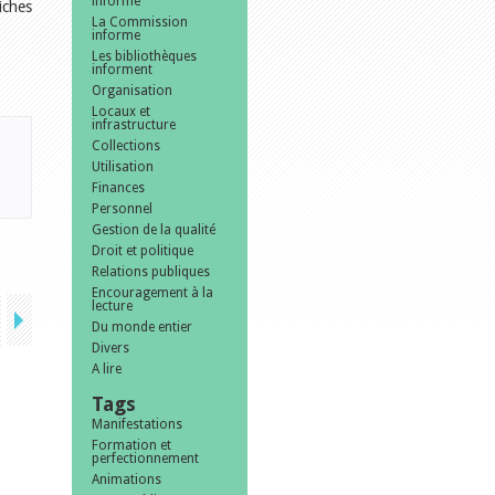
informe
iches
La Commission
informe
Les bibliothèques
informent
Organisation
Locaux et
infrastructure
Collections
Utilisation
Finances
Personnel
Gestion de la qualité
Droit et politique
Relations publiques
Encouragement à la
lecture
Du monde entier
Divers
A lire
Tags
Manifestations
Formation et
perfectionnement
Animations