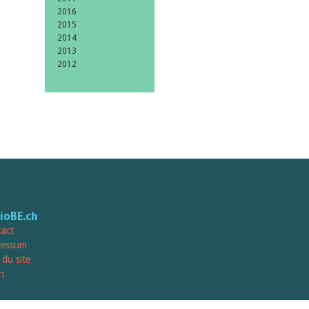
2016
2015
2014
2013
2012
lioBE.ch
act
ressum
 du site
n