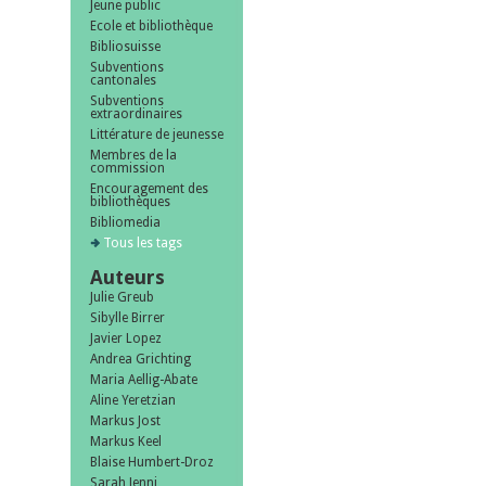
Jeune public
Ecole et bibliothèque
Bibliosuisse
Subventions
cantonales
Subventions
extraordinaires
Littérature de jeunesse
Membres de la
commission
Encouragement des
bibliothèques
Bibliomedia
Tous les tags
Auteurs
Julie Greub
Sibylle Birrer
Javier Lopez
Andrea Grichting
Maria Aellig-Abate
Aline Yeretzian
Markus Jost
Markus Keel
Blaise Humbert-Droz
Sarah Jenni